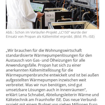
Abb.: Schon im Vorläufer-Projekt „LC150“ wurde der
Einsatz von Propan als Kältemittel erprobt. (Bild: Fh.-ISE)
„Wir brauchen für die Wohnungs­wirtschaft
standardisierte Wärmepumpen­lösungen für den
Austausch von Gas- und Ölheizungen für alle
Anwendungsfälle. Propan hat sich zu einer
anerkannten Kältemittellösung für die
Wärmepumpen­branche entwickelt und ist bei außen
aufgestellten Wärmepumpen inzwischen weit
verbreitet. Was wir nun benötigen, sind gut
umsetzbare Lösungen auch in Innenräumen“,
erklärt Lena Schnabel, Abteilungsleiterin Wärme und
Kältetechnik am Fraunhofer ISE. Das neue Verbund­
projekt mit einem Budget von sieben Millionen Euro,