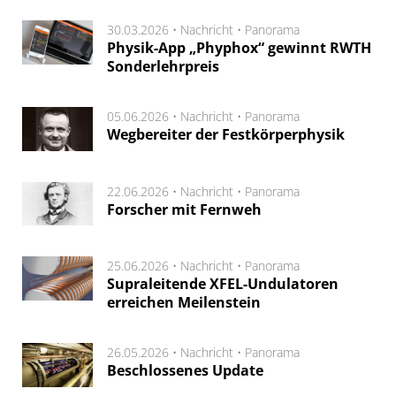
30.03.2026 •
Nachricht
•
Panorama
Physik-App „Phyphox“ gewinnt RWTH
Sonderlehrpreis
05.06.2026 •
Nachricht
•
Panorama
Wegbereiter der Festkörperphysik
22.06.2026 •
Nachricht
•
Panorama
Forscher mit Fernweh
25.06.2026 •
Nachricht
•
Panorama
Supraleitende XFEL-Undulatoren
erreichen Meilenstein
26.05.2026 •
Nachricht
•
Panorama
Beschlossenes Update