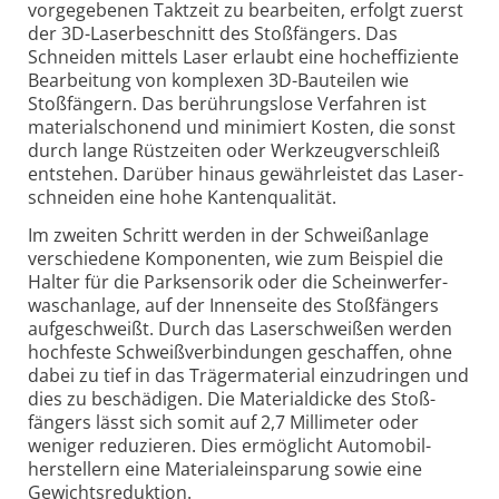
vorgegebenen Taktzeit zu bearbeiten, erfolgt zuerst
der 3D-
Laser­beschnitt des Stoßfängers. Das
Schneiden mittels Laser erlaubt eine hoch­effiziente
Bearbeitung von komplexen 3D-Bauteilen wie
Stoßfängern. Das berührungs­lose Verfahren ist
material­schonend und minimiert Kosten, die sonst
durch lange Rüst­zeiten oder Werkzeug­verschleiß
entstehen. Darüber hinaus gewährleistet das Laser­
schneiden eine hohe Kanten­qualität.
Im zweiten Schritt werden in der Schweißanlage
verschiedene Komponenten, wie zum Beispiel die
Halter für die Park­sensorik oder die Schein­werfer­
wasch­anlage, auf der Innen­seite des Stoß­fängers
aufgeschweißt. Durch das Laser­schweißen werden
hochfeste Schweiß­verbindungen geschaffen, ohne
dabei zu tief in das Träger­material einzudringen und
dies zu beschädigen. Die Material­dicke des Stoß­
fängers lässt sich somit auf 2,7 Millimeter oder
weniger reduzieren. Dies ermöglicht Automobil­
herstellern eine Material­einsparung sowie eine
Gewichts­reduktion.