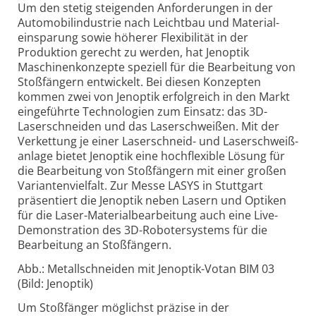
Um den stetig steigenden Anforderungen in der
Automobil­industrie nach Leichtbau und Material­
einsparung sowie höherer Flexibilität in der
Produktion gerecht zu werden, hat Jenoptik
Maschinen­konzepte speziell für die Bearbeitung von
Stoß­fängern entwickelt. Bei diesen Konzepten
kommen zwei von Jenoptik erfolgreich in den Markt
eingeführte Technologien zum Einsatz: das 3D-
Laser­schneiden und das Laser­schweißen. Mit der
Verkettung je einer Laser­schneid- und Laser­schweiß­
anlage bietet Jenoptik eine hoch­flexible Lösung für
die Bearbeitung von Stoß­fängern mit einer großen
Varianten­vielfalt. Zur Messe LASYS in Stuttgart
präsentiert die Jenoptik neben Lasern und Optiken
für die Laser-
Material­bearbeitung auch eine Live-
Demonstration des 3D-Roboter­systems für die
Bearbeitung an Stoßfängern.
Abb.: Metallschneiden mit Jenoptik-Votan BIM 03
(Bild: Jenoptik)
Um Stoßfänger möglichst präzise in der