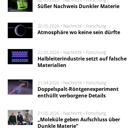
Süßer Nachweis Dunkler Materie
20.05.2026 •
Nachricht
•
Forschung
Atmosphäre wo keine sein dürfte
22.05.2026 •
Nachricht
•
Forschung
Halbleiterindustrie setzt auf falsche
Materialien
21.04.2026 •
Nachricht
•
Forschung
Doppelspalt-Röntgenexperiment
enthüllt verborgene Details
21.05.2026 •
Nachricht
•
Forschung
„Moleküle geben Aufschluss über
Dunkle Materie“