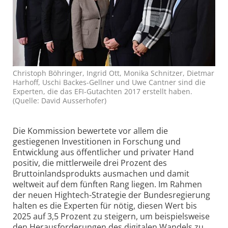
Christoph Böhringer, Ingrid Ott, Monika Schnitzer, Dietmar
Harhoff, Uschi Backes-Gellner und Uwe Cantner sind die
Experten, die das EFI-Gutachten 2017 erstellt haben.
(Quelle: David Ausserhofer)
Die Kommission bewertete vor allem die
gestiegenen Investitionen in Forschung und
Entwicklung aus öffentlicher und privater Hand
positiv, die mittlerweile drei Prozent des
Bruttoinlandsprodukts ausmachen und damit
weltweit auf dem fünften Rang liegen. Im Rahmen
der neuen Hightech-Strategie der Bundesregierung
halten es die Experten für nötig, diesen Wert bis
2025 auf 3,5 Prozent zu steigern, um beispielsweise
den Herausforderungen des digitalen Wandels zu