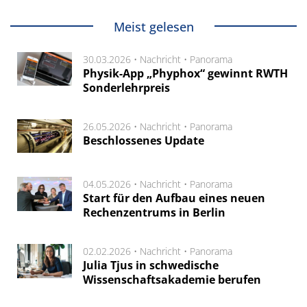
Meist gelesen
30.03.2026 •
Nachricht
•
Panorama
Physik-App „Phyphox“ gewinnt RWTH
Sonderlehrpreis
26.05.2026 •
Nachricht
•
Panorama
Beschlossenes Update
04.05.2026 •
Nachricht
•
Panorama
Start für den Aufbau eines neuen
Rechenzentrums in Berlin
02.02.2026 •
Nachricht
•
Panorama
Julia Tjus in schwedische
Wissenschaftsakademie berufen