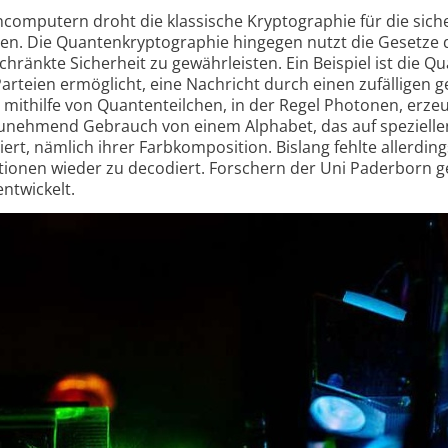
­computern droht die klassische Kryptographie für die sich
n. Die Quanten­krypto­graphie hingegen nutzt die Gesetze 
änkte Sicherheit zu gewähr­leisten. Ein Beispiel ist die Q
i Parteien ermöglicht, eine Nachricht durch einen zufälligen
 mithilfe von Quanten­teilchen, in der Regel Photonen, erzeu
zunehmend Gebrauch von einem Alphabet, das auf spezielle
t, nämlich ihrer Farb­kompo­sition. Bislang fehlte allerding
ationen wieder zu decodiert. Forschern der Uni Paderborn g
entwickelt.