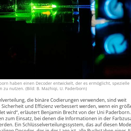
orn haben einen Decoder ent­wickelt, der es er­mög­licht, spe­zielle 
on zu nutzen. (Bild: B. Mazhiqi, U. Pader­born)
l­verteilung, die binäre Codierungen verwenden, sind weit
 Sicherheit und Effizienz verbessert werden, wenn ein größ
t wird“, erläutert Benjamin Brecht von der Uni Paderborn.
n zum Einsatz, bei denen die Informationen in der Farb­z
rden. Ein Schlüssel­verteilungs­system, das auf diesen Mod
naligen Decoder, der in der Lage ist, alle Buchstaben eines 