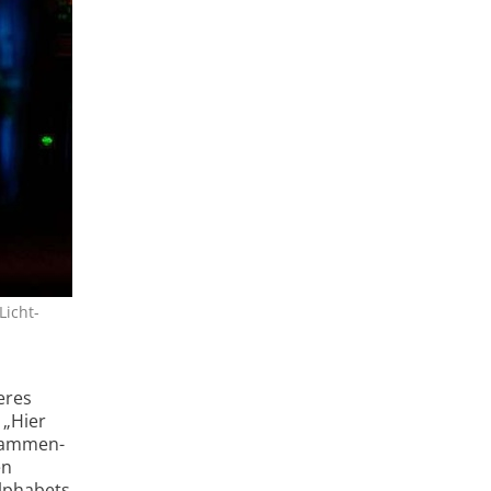
Licht­
eres
 „Hier
usammen­
en
Alphabets