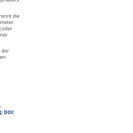
rennt die
ometer
ecoder
lner
 der
ren
-
); DOI: