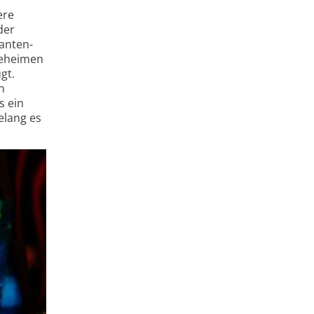
ere
der
uanten­
 geheimen
gt.
n
s ein
elang es