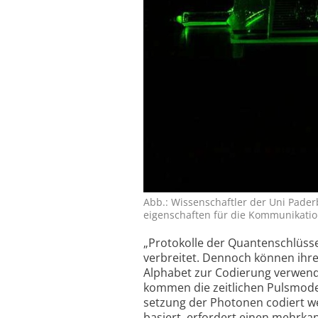
Abb.: Wissen­schaftler der Uni Pader­b
eigen­schaften für die Kom­mu­ni­ka­ti
„Protokolle der Quanten­schlüsse
verbreitet. Dennoch können ihre
Alphabet zur Codierung verwende
kommen die zeitlichen Pulsmode
setzung der Photonen codiert we
basiert, erfordert einen mehr­ka