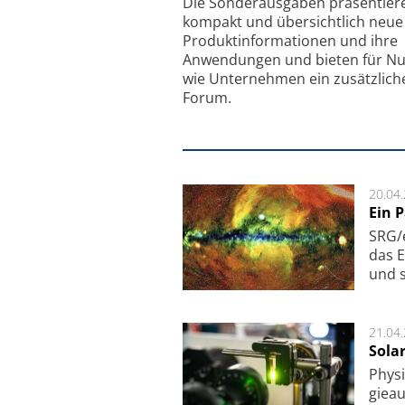
Die Sonder­ausgaben präsentier
kompakt und übersichtlich neue
Produkt­informationen und ihre
Anwendungen und bieten für Nu
wie Unternehmen ein zusätzlich
Forum.
20.04
Ein 
SRG/e
das E
und s
21.04
Sola
Physi
gie­a