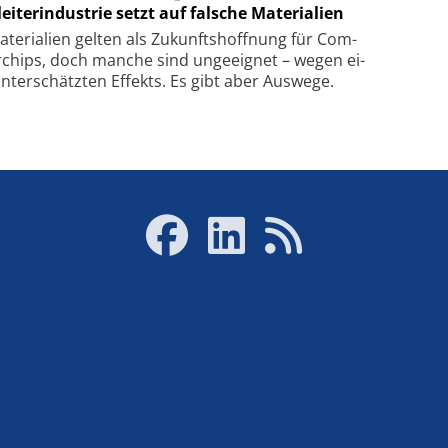
eiterindustrie setzt auf falsche Materialien
te­ri­a­li­en gel­ten als Zu­kunfts­hoff­nung für Com­
r­chips, doch man­che sind un­ge­eig­net – we­gen ei­
n­ter­schätz­ten Ef­fekts. Es gibt aber Aus­we­ge.