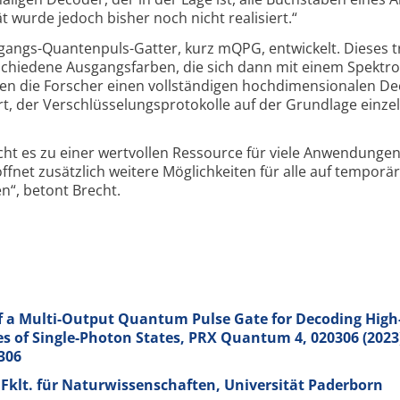
ät wurde jedoch bisher noch nicht realisiert.“
sgangs-Quantenpuls-Gatter, kurz mQPG, entwickelt. Dieses t
chiedene Ausgangs­farben, die sich dann mit einem Spektr
 die Forscher einen voll­ständigen hoch­dimen­sio­nalen D
, der Verschlüsselungs­protokolle auf der Grundlage einze
cht es zu einer wertvollen Ressource für viele Anwendungen
net zusätzlich weitere Möglich­keiten für alle auf temporä
n“, betont Brecht.
of a Multi-Output Quantum Pulse Gate for Decoding High
s of Single-Photon States, PRX Quantum
4
, 020306 (2023
306
Fklt. für Naturwissenschaften, Universität Paderborn