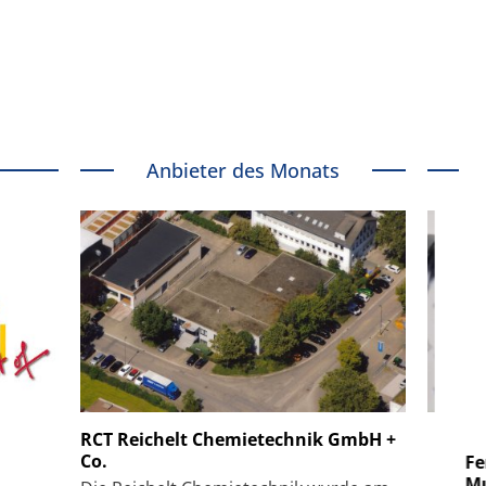
Anbieter des Monats
 GmbH
SmarAct GmbH
RCT Reichelt Chemietechnik GmbH +
Co.
uper-
Elektronenmikroskopie auf
Fem
hanismus
kleinstem Raum
Mu