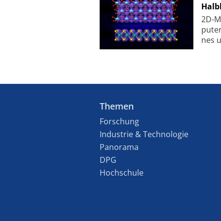
Halbl
2D-Ma
pu­te
nes u
Themen
Forschung
Industrie & Technologie
Panorama
DPG
Hochschule