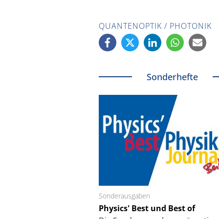
QUANTENOPTIK / PHOTONIK
Sonderhefte
Sonderausgaben
Schäfter + Kirchhoff
Physics' Best und Best of
Faserkoppler mit S
Feinfokussierungsmec