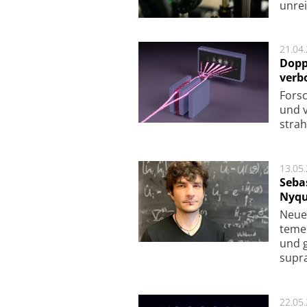
unrei
21.04
Dopp
verb
For­sc
und v
strah
13.05
Seba
Nyqu
Neue 
te­me
und g
supra­
22.05