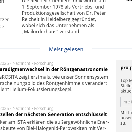
Die Reichelt Chemietechnik wurde am
en
1. September 1978 als Vertriebs- und
Produktionsgesellschaft von Dr. Peter
Reichelt in Heidelberg gegründet,
tzer
wobei sich das Unternehmen als
es
„Mailorderhaus“ verstand.
Meist gelesen
.2026 •
Nachricht
•
Forschung
pro-
Paradigmenwechsel in der Röntgenastronomie
ROSITA zeigt erst­mals, wie unser Son­nen­sys­tem
Top M
r­schei­nungs­bild des Rönt­gen­him­mels ver­än­dert
Stell
ieht Helium-Fokus­sie­rungs­ke­gel.
aktue
.2026 •
Nachricht
•
Forschung
Mit I
rzellen der nächsten Generation entschlüsselt
unse
ker am ISTA er­klä­ren die außer­ge­wöhn­li­che Ener­
zu.
us­beu­te von Blei-Halo­ge­nid-Perows­ki­ten mit Ver­