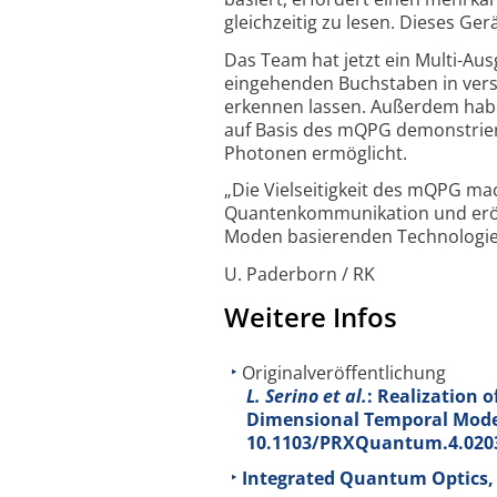
gleichzeitig zu lesen. Dieses Ger
Das Team hat jetzt ein Multi-Au
eingehenden Buchstaben in vers
erkennen lassen. Außerdem haben
auf Basis des mQPG demonstriert
Photonen ermöglicht.
„Die Vielseitigkeit des mQPG ma
Quanten­kommuni­kation und eröff
Moden basierenden Techno­logie
U. Paderborn / RK
Weitere Infos
Originalveröffentlichung
L. Serino et al.
: Realization 
Dimensional Temporal Mode
10.1103/PRXQuantum.4.020
Integrated Quantum Optics, 