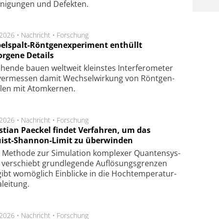
­ni­gung­en und De­fek­ten.
.2026 •
Nachricht
•
Forschung
elspalt-Röntgenexperiment enthüllt
orgene Details
hen­de bau­en welt­weit kleins­tes In­ter­fe­ro­me­ter
er­mes­sen da­mit Wech­sel­wir­kung von Rönt­gen­
­len mit Atom­ker­nen.
.2026 •
Nachricht
•
Forschung
stian Paeckel findet Verfahren, um das
ist-Shannon-Limit zu überwinden
Methode zur Simu­la­tion kom­ple­xer Quan­ten­sys­
 ver­schiebt grund­le­gen­de Auf­lösungs­gren­zen
ibt wo­mög­lich Ein­blicke in die Hoch­tempe­ra­tur­
lei­tung.
.2026 •
Nachricht
•
Forschung