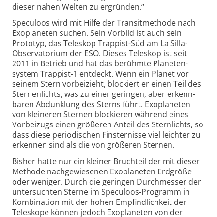
dieser nahen Welten zu ergründen.“
Speculoos wird mit Hilfe der Transitmethode nach
Exo­planeten suchen. Sein Vorbild ist auch sein
Prototyp, das Teleskop Trappist-Süd am La Silla-
Observatorium der ESO. Dieses Teleskop ist seit
2011 in Betrieb und hat das berühmte Planeten­
system Trappist-1 entdeckt. Wenn ein Planet vor
seinem Stern vorbei­zieht, blockiert er einen Teil des
Sternenlichts, was zu einer geringen, aber erkenn­
baren Abdunklung des Sterns führt. Exo­planeten
von kleineren Sternen blockieren während eines
Vorbei­zugs einen größeren Anteil des Sternlichts, so
dass diese periodischen Finsternisse viel leichter zu
erkennen sind als die von größeren Sternen.
Bisher hatte nur ein kleiner Bruchteil der mit dieser
Methode nach­gewiesenen Exo­planeten Erd­größe
oder weniger. Durch die geringen Durch­messer der
unter­suchten Sterne im Speculoos-Programm in
Kombination mit der hohen Empfindlich­keit der
Tele­skope können jedoch Exo­planeten von der