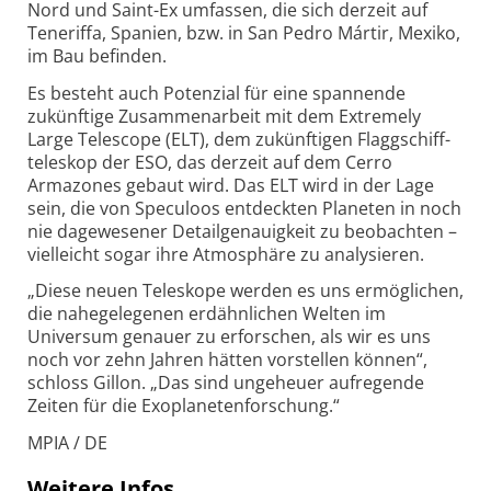
Nord und Saint-Ex umfassen, die sich derzeit auf
Teneriffa, Spanien, bzw. in San Pedro Mártir, Mexiko,
im Bau befinden.
Es besteht auch Potenzial für eine spannende
zukünftige Zusammen­arbeit mit dem Extremely
Large Telescope (ELT), dem zukünftigen Flagg­schiff­
teleskop der ESO, das derzeit auf dem Cerro
Armazones gebaut wird. Das ELT wird in der Lage
sein, die von Speculoos entdeckten Planeten in noch
nie dagewesener Detail­genauigkeit zu beobachten –
vielleicht sogar ihre Atmo­sphäre zu analysieren.
„Diese neuen Teleskope werden es uns ermöglichen,
die nahe­gelegenen erd­ähnlichen Welten im
Universum genauer zu erforschen, als wir es uns
noch vor zehn Jahren hätten vorstellen können“,
schloss Gillon. „Das sind ungeheuer aufregende
Zeiten für die Exoplaneten­forschung.“
MPIA / DE
Weitere Infos