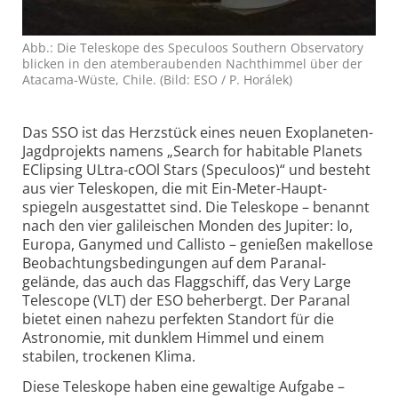
Abb.: Die Teleskope des Speculoos Southern Observatory
blicken in den atem­beraubenden Nacht­himmel über der
Atacama-Wüste, Chile. (Bild: ESO / P. Horálek)
Das SSO ist das Herzstück eines neuen Exo­planeten-
Jagd­projekts namens „Search for habitable Planets
EClipsing ULtra-cOOl Stars (Speculoos)“ und besteht
aus vier Tele­skopen, die mit Ein-Meter-Haupt­
spiegeln ausgestattet sind. Die Teleskope – benannt
nach den vier galileischen Monden des Jupiter: Io,
Europa, Ganymed und Callisto – genießen makel­lose
Beobachtungs­bedingungen auf dem Paranal­
gelände, das auch das Flaggschiff, das Very Large
Telescope (VLT) der ESO beherbergt. Der Paranal
bietet einen nahezu perfekten Stand­ort für die
Astronomie, mit dunklem Himmel und einem
stabilen, trockenen Klima.
Diese Teleskope haben eine gewaltige Aufgabe –