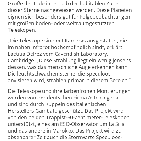
Größe der Erde inner­halb der habitablen Zone
dieser Sterne nach­gewiesen werden. Diese Planeten
eignen sich besonders gut für Folge­beobachtungen
mit großen boden- oder weltraum­gestützten
Teleskopen.
„Die Teleskope sind mit Kameras ausgestattet, die
im nahen Infra­rot hoch­empfindlich sind“, erklärt
Laetitia Delrez vom Cavendish Laboratory,
Cambridge. „Diese Strahlung liegt ein wenig jen­seits
dessen, was das menschliche Auge erkennen kann.
Die leucht­schwachen Sterne, die Speculoos
anvisieren wird, strahlen primär in diesem Bereich.“
Die Teleskope und ihre farben­frohen Montierungen
wurden von der deutschen Firma Astelco gebaut
und sind durch Kuppeln des italienischen
Herstellers Gambato geschützt. Das Projekt wird
von den beiden Trappist-60-Zentimeter-Teleskopen
unterstützt, eines am ESO-Observatorium La Silla
und das andere in Marokko. Das Projekt wird zu
abseh­barer Zeit auch die Stern­warte Speculoos-