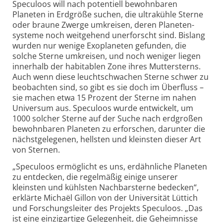
Speculoos will nach potentiell bewohn­baren
Planeten in Erd­größe suchen, die ultra­kühle Sterne
oder braune Zwerge umkreisen, deren Planeten­
systeme noch weit­gehend unerforscht sind. Bislang
wurden nur wenige Exo­planeten gefunden, die
solche Sterne umkreisen, und noch weniger liegen
innerhalb der habitablen Zone ihres Mutter­sterns.
Auch wenn diese leucht­schwachen Sterne schwer zu
beobachten sind, so gibt es sie doch im Über­fluss –
sie machen etwa 15 Prozent der Sterne im nahen
Universum aus. Speculoos wurde entwickelt, um
1000 solcher Sterne auf der Suche nach erd­großen
bewohn­baren Planeten zu erforschen, darunter die
nächst­gelegenen, hellsten und kleinsten dieser Art
von Sternen.
„Speculoos ermöglicht es uns, erd­ähnliche Planeten
zu entdecken, die regel­mäßig einige unserer
kleinsten und kühlsten Nachbar­sterne bedecken“,
erklärte Michaël Gillon von der Universität Lüttich
und Forschungs­leiter des Projekts Speculoos. „Das
ist eine einzig­artige Gelegenheit, die Geheimnisse