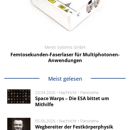
Menlo Systems GmbH
Femtosekunden-Faserlaser für Multiphotonen-
Anwendungen
Meist gelesen
23.04.2026 •
Nachricht
•
Panorama
Space Warps – Die ESA bittet um
Mithilfe
05.06.2026 •
Nachricht
•
Panorama
Wegbereiter der Festkörperphysik