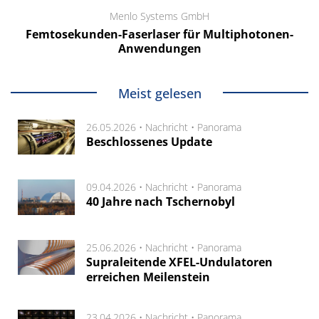
Menlo Systems GmbH
Femtosekunden-Faserlaser für Multiphotonen-
Anwendungen
Meist gelesen
26.05.2026 •
Nachricht
•
Panorama
Beschlossenes Update
09.04.2026 •
Nachricht
•
Panorama
40 Jahre nach Tschernobyl
25.06.2026 •
Nachricht
•
Panorama
Supraleitende XFEL-Undulatoren
erreichen Meilenstein
23.04.2026 •
Nachricht
•
Panorama