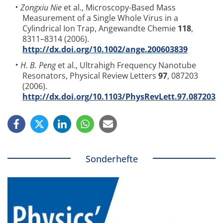
Zongxiu Nie
et al., Microscopy-Based Mass
Measurement of a Single Whole Virus in a
Cylindrical Ion Trap, Angewandte Chemie
118
,
8311–8314 (2006).
http://dx.doi.org/10.1002/ange.200603839
H. B. Peng
et al., Ultrahigh Frequency Nanotube
Resonators, Physical Review Letters
97
, 087203
(2006).
http://dx.doi.org/10.1103/PhysRevLett.97.087203
Sonderhefte