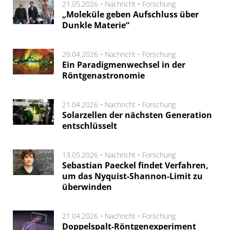
21.05.2026 •
Nachricht
•
Forschung
„Moleküle geben Aufschluss über
Dunkle Materie“
20.04.2026 •
Nachricht
•
Forschung
Ein Paradigmenwechsel in der
Röntgenastronomie
21.04.2026 •
Nachricht
•
Forschung
Solarzellen der nächsten Generation
entschlüsselt
13.05.2026 •
Nachricht
•
Forschung
Sebastian Paeckel findet Verfahren,
um das Nyquist-Shannon-Limit zu
überwinden
21.04.2026 •
Nachricht
•
Forschung
Doppelspalt-Röntgenexperiment