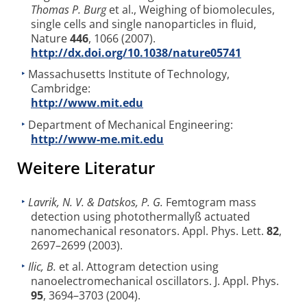
Thomas P. Burg
et al., Weighing of biomolecules,
single cells and single nanoparticles in fluid,
Nature
446
, 1066 (2007).
http://dx.doi.org/10.1038/nature05741
Massachusetts Institute of Technology,
Cambridge:
http://www.mit.edu
Department of Mechanical Engineering:
http://www-me.mit.edu
Weitere Literatur
Lavrik, N. V. & Datsko
s, P. G.
Femtogram mass
detection using photothermallyß actuated
nanomechanical resonators. Appl. Phys. Lett.
82
,
2697–2699 (2003).
Ilic, B.
et al. Attogram detection using
nanoelectromechanical oscillators. J. Appl. Phys.
95
, 3694–3703 (2004).