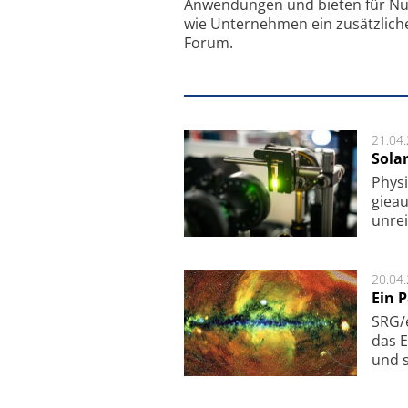
Anwendungen und bieten für Nu
wie Unternehmen ein zusätzlich
Forum.
21.04
Sola
Physi
gie­a
unrei
20.04
Ein 
SRG/e
das E
und s