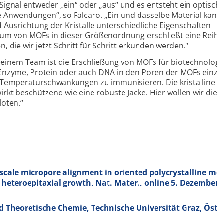
e Signal entweder „ein“ oder „aus“ und es ent­steht ein optisc
re Anwen­dungen“, so Falcaro. „Ein und dasselbe Material ka
Aus­rich­tung der Kristalle unter­schied­liche Eigen­schaften
m von MOFs in dieser Größen­ord­nung erschließt eine Rei
en, die wir jetzt Schritt für Schritt erkunden werden.“
einem Team ist die Erschlie­ßung von MOFs für bio­techno­lo­
Enzyme, Protein oder auch DNA in den Poren der MOFs einz
 Tempe­ratur­schwan­kungen zu immuni­sieren. Die kristal­line
irkt beschützend wie eine robuste Jacke. Hier wollen wir die
loten.“
scale micropore alignment in oriented polycrystalline m
 heteroepitaxial growth, Nat. Mater., online 5. Dezember
nd Theoretische Chemie, Technische Universität Graz, Ös