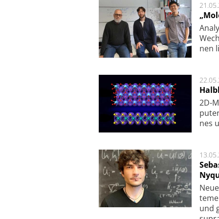
21.05
„Mol
Analy
Wech­
nen l
22.05
Halbl
2D-Ma
pu­te
nes u
13.05
Seba
Nyqu
Neue 
te­me
und g
supra­