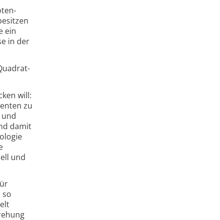
oten­
besitzen
e ein
se in der
.
 Quadrat­
ken will:
nenten zu
e und
und damit
o­logie
e
ell und
für
d so
elt
Drehung