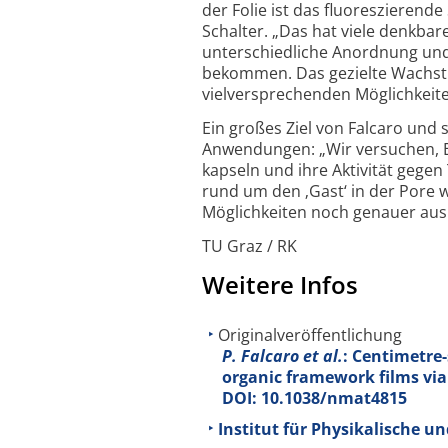
der Folie ist das fluores­zierend
Schalter. „Das hat viele denk­ba
unter­schied­liche Anord­nung und 
bekommen. Das gezielte Wachs­tu
viel­ver­spre­chenden Möglich­keit
Ein großes Ziel von Falcaro und s
Anwen­dungen: „Wir versuchen, 
kapseln und ihre Akti­vität gegen
rund um den ‚Gast‘ in der Pore w
Möglich­keiten noch genauer aus­
TU Graz / RK
Weitere Infos
Originalveröffentlichung
P. Falcaro et al.
: Centimetre-
organic framework films via
DOI: 10.1038/nmat4815
Institut für Physikalische u