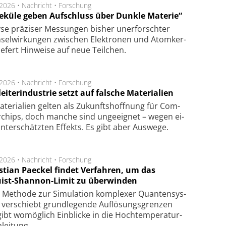
.2026 •
Nachricht
•
Forschung
eküle geben Aufschluss über Dunkle Materie“
se prä­zi­ser Mes­sung­en bis­her un­er­for­schter
sel­wir­kung­en zwi­schen Elek­tro­nen und Atom­ker­
ie­fert Hin­wei­se auf neue Teil­chen.
.2026 •
Nachricht
•
Forschung
eiterindustrie setzt auf falsche Materialien
te­ri­a­li­en gel­ten als Zu­kunfts­hoff­nung für Com­
r­chips, doch man­che sind un­ge­eig­net – we­gen ei­
n­ter­schätz­ten Ef­fekts. Es gibt aber Aus­we­ge.
.2026 •
Nachricht
•
Forschung
stian Paeckel findet Verfahren, um das
ist-Shannon-Limit zu überwinden
Methode zur Simu­la­tion kom­ple­xer Quan­ten­sys­
 ver­schiebt grund­le­gen­de Auf­lösungs­gren­zen
ibt wo­mög­lich Ein­blicke in die Hoch­tempe­ra­tur­
lei­tung.