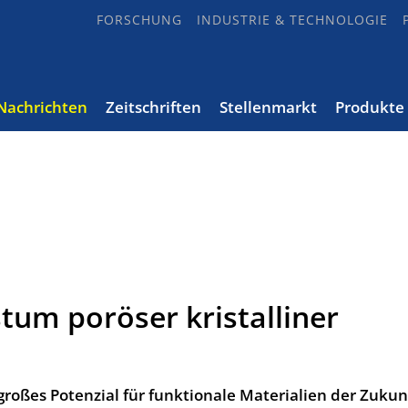
FORSCHUNG
INDUSTRIE & TECHNOLOGIE
Nachrichten
Zeitschriften
Stellenmarkt
Produkte
tum poröser kristalliner
oßes Potenzial für funk­tio­nale Mate­ri­a­lien der Zukun