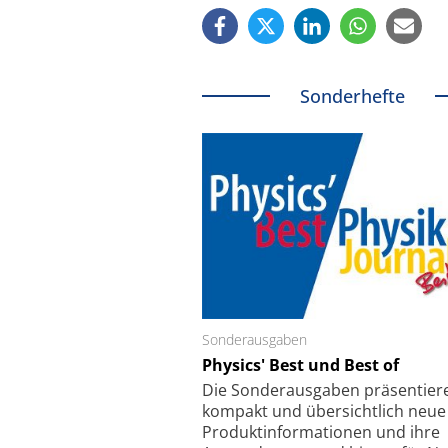
Sonderhefte
Sonderausgaben
Schäfter + Kirchhoff
Physics' Best und Best of
Faserkoppler mit S
Feinfokussierungsmec
Die Sonder­ausgaben präsentier
kompakt und übersichtlich neue
Produkt­informationen und ihre