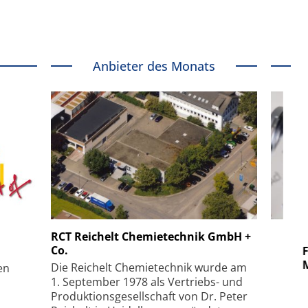
Anbieter des Monats
 GmbH
SmarAct GmbH
RCT Reichelt Chemietechnik GmbH +
Co.
uper-
Elektronenmikroskopie auf
Fem
hanismus
kleinstem Raum
Mu
Die Reichelt Chemietechnik wurde am
en
1. September 1978 als Vertriebs- und
Produktionsgesellschaft von Dr. Peter