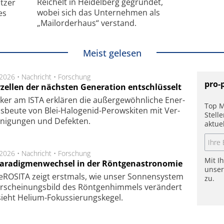
Reichelt in Heidelberg gegründet,
tzer
wobei sich das Unternehmen als
es
„Mailorderhaus“ verstand.
Meist gelesen
.2026 •
Nachricht
•
Forschung
pro-
rzellen der nächsten Generation entschlüsselt
ker am ISTA er­klä­ren die außer­ge­wöhn­li­che Ener­
Top M
us­beu­te von Blei-Halo­ge­nid-Perows­ki­ten mit Ver­
Stell
­ni­gung­en und De­fek­ten.
aktue
.2026 •
Nachricht
•
Forschung
Mit I
Paradigmenwechsel in der Röntgenastronomie
unse
ROSITA zeigt erst­mals, wie unser Son­nen­sys­tem
zu.
r­schei­nungs­bild des Rönt­gen­him­mels ver­än­dert
ieht Helium-Fokus­sie­rungs­ke­gel.