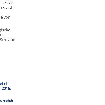
h aktiver
nn durch
he von
gische
u­
 Struktur
etal-
 2016;
terreich