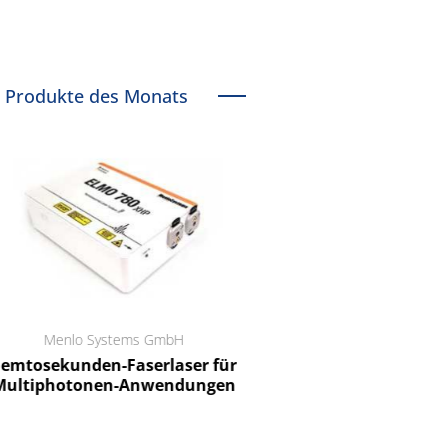
Produkte des Monats
Menlo Systems GmbH
RCT Reichelt Chemietechnik
tosekunden-Faserlaser für
Ein Unternehmen für I
ltiphotonen-Anwendungen