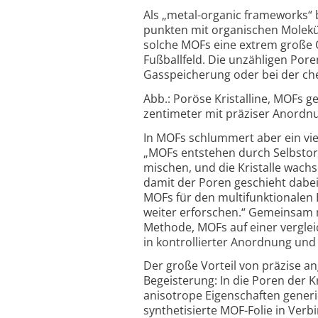
Als „metal-organic frameworks“ 
punkten mit orga­nischen Mole­kü
solche MOFs eine extrem große Obe
Fuß­ball­feld. Die unzäh­ligen Po
Gas­spei­che­rung oder bei der che
Abb.: Poröse Kristalline, MOFs g
zenti­meter mit prä­ziser An­ord­nu
In MOFs schlummert aber ein viel
„MOFs ent­stehen durch Selbst­or
mischen, und die Kris­talle wachs
damit der Poren geschieht dabei 
MOFs für den multi­funk­tio­nalen E
weiter erfor­schen.“ Gemein­sam m
Methode, MOFs auf einer ver­gle
in kontrol­lierter Anord­nung und
Der große Vorteil von präzise an
Begeis­terung: In die Poren der Kr
aniso­trope Eigen­schaften gene­r
synthe­ti­sierte MOF-Folie in Ver