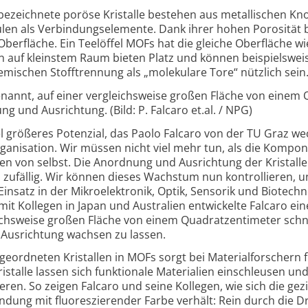
bezeichnete poröse Kristalle bestehen aus metal­lischen Kn
len als Verbin­dungs­ele­mente. Dank ihrer hohen Poro­sität 
r­fläche. Ein Tee­löffel MOFs hat die gleiche Ober­fläche wi
ren auf klein­stem Raum bieten Platz und können beispiels­wei
mi­schen Stoff­tren­nung als „mole­ku­lare Tore“ nützlich sein
enannt, auf einer ver­gleichs­weise großen Fläche von einem
ng und Aus­rich­tung. (Bild: P. Falcaro et.al. / NPG)
 größeres Potenzial, das Paolo Falcaro von der TU Graz wec
ga­ni­sation. Wir müssen nicht viel mehr tun, als die Kompo­
en von selbst. Die Anord­nung und Aus­rich­tung der Kris­tall
zu­fällig. Wir können dieses Wachs­tum nun kontrol­lieren, 
in­satz in der Mikro­elek­tronik, Optik, Senso­rik und Bio­techn
it Kollegen in Japan und Austra­lien ent­wickelte Falcaro ein
ichs­weise großen Fläche von einem Quadrat­zenti­meter schn
 Aus­rich­tung wachsen zu lassen.
geordneten Kristallen in MOFs sorgt bei Material­forschern 
is­talle lassen sich funk­tio­nale Materi­alien ein­schleusen un
ieren. So zeigen Falcaro und seine Kollegen, wie sich die gezi
bin­dung mit fluores­zierender Farbe verhält: Rein durch die 