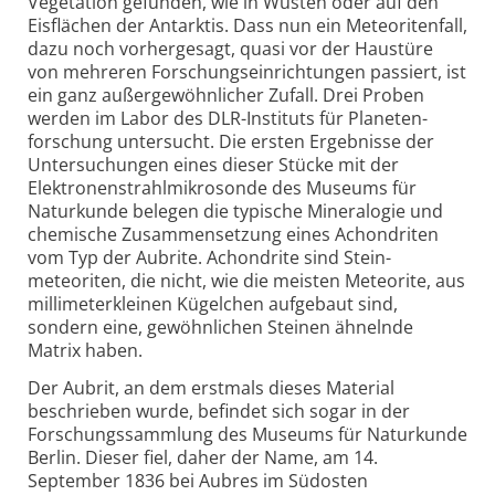
Vegetation gefunden, wie in Wüsten oder auf den
Eisflächen der Antarktis. Dass nun ein Meteoritenfall,
dazu noch vorhergesagt, quasi vor der Haustüre
von mehreren Forschungseinrichtungen passiert, ist
ein ganz außergewöhnlicher Zufall. Drei Proben
werden im Labor des DLR-Instituts für Planeten­
forschung untersucht. Die ersten Ergebnisse der
Untersuchungen eines dieser Stücke mit der
Elektronen­strahlmikrosonde des Museums für
Naturkunde belegen die typische Mineralogie und
chemische Zusammensetzung eines Achondriten
vom Typ der Aubrite. Achondrite sind Stein­
meteoriten, die nicht, wie die meisten Meteorite, aus
millimeterkleinen Kügelchen aufgebaut sind,
sondern eine, gewöhnlichen Steinen ähnelnde
Matrix haben.
Der Aubrit, an dem erstmals dieses Material
beschrieben wurde, befindet sich sogar in der
Forschungs­sammlung des Museums für Naturkunde
Berlin. Dieser fiel, daher der Name, am 14.
September 1836 bei Aubres im Südosten