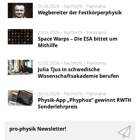
05.06.2026 •
Nachricht
•
Panorama
Wegbereiter der Festkörperphysik
23.04.2026 •
Nachricht
•
Panorama
Space Warps – Die ESA bittet um
Mithilfe
02.02.2026 •
Nachricht
•
Panorama
Julia Tjus in schwedische
Wissenschaftsakademie berufen
30.03.2026 •
Nachricht
•
Panorama
Physik-App „Phyphox“ gewinnt RWTH
Sonderlehrpreis
pro-physik Newsletter!