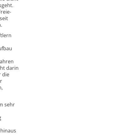
sgeht.
reie-
seit
.
tlern
Aufbau
fahren
ht darin
 die
r
n,
m sehr
g
 hinaus