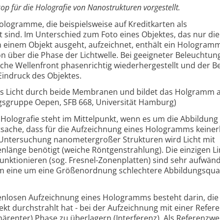
kop für die Holografie von Nanostrukturen vorgestellt.
ologramme, die beispielsweise auf Kreditkarten als
sind. Im Unterschied zum Foto eines Objektes, das nur die
on einem Objekt ausgeht, aufzeichnet, enthält ein Hologram
ion über die Phase der Lichtwelle. Bei geeigneter Beleuchtun
he Wellenfront phasenrichtig wiederhergestellt und der B
Eindruck des Objektes.
das Licht durch beide Membranen und bildet das Holgramm a
ngsgruppe Oepen, SFB 668, Universität Hamburg)
 Holografie steht im Mittelpunkt, wenn es um die Abbildung 
tsache, dass für die Aufzeichnung eines Hologramms keinerl
e Untersuchung nanometergroßer Strukturen wird Licht mit
nlänge benötigt (weiche Röntgenstrahlung). Die einzigen Li
unktionieren (sog. Fresnel-Zonenplatten) sind sehr aufwänd
em eine um eine Größenordnung schlechtere Abbildungsquali
senlosen Aufzeichnung eines Hologramms besteht darin, die
ekt durchstrahlt hat - bei der Aufzeichnung mit einer Refer
ärenter) Phase zu überlagern (Interferenz). Als Referenzwel