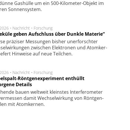
dün­ne Gas­hül­le um ein 500-Kilo­meter-Objekt im
­ren Son­nen­sys­tem.
.2026 •
Nachricht
•
Forschung
eküle geben Aufschluss über Dunkle Materie“
se prä­zi­ser Mes­sung­en bis­her un­er­for­schter
sel­wir­kung­en zwi­schen Elek­tro­nen und Atom­ker­
ie­fert Hin­wei­se auf neue Teil­chen.
.2026 •
Nachricht
•
Forschung
elspalt-Röntgenexperiment enthüllt
orgene Details
hen­de bau­en welt­weit kleins­tes In­ter­fe­ro­me­ter
er­mes­sen da­mit Wech­sel­wir­kung von Rönt­gen­
­len mit Atom­ker­nen.