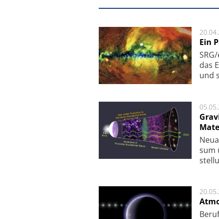
20.04
Ein 
SRG/e
das E
und s
05.05
Grav
Mate
Neu­a
sum u
stel­
20.05
Atmo
Beruf