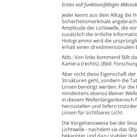
Erstes voll funktionsfähiges Mikros
Jeder kennt aus dem Alltag die H
Sicherheitsmerkmale angebracht 
Amplitude der Lichtwelle, die v
zusätzlich die örtliche Informat
Hologramms wird die ursprünglic
erhält einen dreidimensionalen 
Abb.: Von links kommend fällt 
Kamera (rechts). (Bild: Forschu
Aber nicht diese Eigenschaft der
Strukturen geht, sondern die Ta
Linsen benötigt werden. Für di
mindestens ebenso kleiner Welle
in diesem Wellenlängenbereich f
herzustellen und liefern trotzd
Linsen für sichtbares Licht.
Die Vorgehensweise bei der lin
Lichtwelle - nachdem sie das Obj
bekannter und dazu stabiler (koh