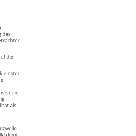
m
g des
etrachter
uf der
kleinster
ei
nsen die
ig
tät als
enzwelle
le dient