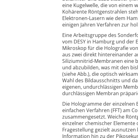
eine Kugelwelle, die von einem
Kohärente Röntgenstrahlen ste
Elektronen-Lasern wie dem Hambu
einigen Jahren Verfahren zur h
Eine Arbeitsgruppe des Sonderf
vom DESY in Hamburg und der ESR
Mikroskop für die Holografie vo
aus zwei direkt hintereinander
Siliziumnitrid-Membranen eine b
und abzubilden, was mit den bis
(siehe Abb.), die optisch wirks
Wahl des Bildausschnitts und das
eigenen, undurchlässigen Membra
durchlässigen Membran präparie
Die Hologramme der einzelnen B
einfachen Verfahren (FFT) am Co
zusammengesetzt. Weiche Röntgen
einzelner chemischer Elemente o
Fragestellung gezielt ausnutzen 
Information hin zu der Pikoseku