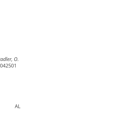
tadler, O.
 042501
AL