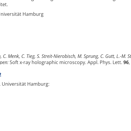
tet.
Universität Hamburg
ch, C. Menk, C. Tieg, S. Streit-Nierobisch, M. Sprung, C. Gutt, L.-M. S
epen:
Soft x-ray holographic microscopy. Appl. Phys. Lett.
96
,
2
 Universität Hamburg: