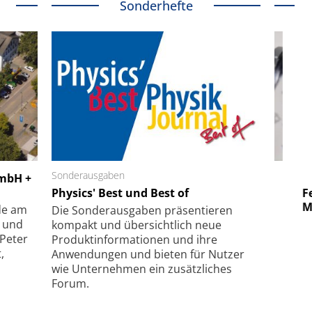
Sonderhefte
 GmbH
Sonderausgaben
SmarAct GmbH
GmbH +
uper-
Physics' Best und Best of
Elektronenmikroskopie auf
Fem
hanismus
kleinstem Raum
Mu
de am
Die Sonder­ausgaben präsentieren
- und
kompakt und übersichtlich neue
 Peter
Produkt­informationen und ihre
,
Anwendungen und bieten für Nutzer
wie Unternehmen ein zusätzliches
Forum.