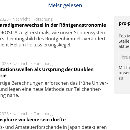
Meist gelesen
.2026 •
Nachricht
•
Forschung
pro-
Paradigmenwechsel in der Röntgenastronomie
ROSITA zeigt erst­mals, wie unser Son­nen­sys­tem
Top M
r­schei­nungs­bild des Rönt­gen­him­mels ver­än­dert
Stell
ieht Helium-Fokus­sie­rungs­ke­gel.
aktue
.2026 •
Nachricht
•
Forschung
Mit I
itationswellen als Ursprung der Dunklen
unse
rie
zu.
rtige Be­rech­nung­en er­for­schen das frü­he Uni­ver­
nd legen eine neue Me­tho­de zur Teil­chen­her­
lung nahe.
.2026 •
Nachricht
•
Forschung
sphäre wo keine sein dürfte
s- und Ama­teuer­for­schen­de in Japan de­tek­tie­ren