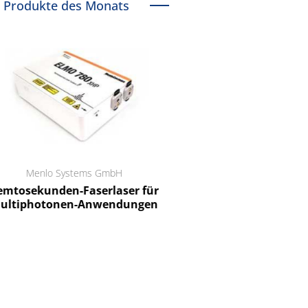
Produkte des Monats
Menlo Systems GmbH
RCT Reichelt Chemietechnik
tosekunden-Faserlaser für
Ein Unternehmen für I
ltiphotonen-Anwendungen