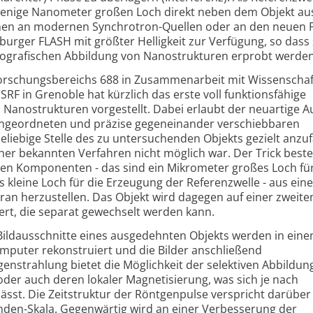
 wenige Nanometer großen Loch direkt neben dem Objekt au
hen an modernen Synchrotron-Quellen oder an den neuen F
rger FLASH mit größter Helligkeit zur Verfügung, so dass 
olografischen Abbildung von Nanostrukturen erprobt werden
orschungsbereichs 688 in Zusammenarbeit mit Wissenschaf
F in Grenoble hat kürzlich das erste voll funktionsfähige
n Nanostrukturen vorgestellt. Dabei erlaubt der neuartige 
 angeordneten und präzise gegeneinander verschiebbaren
eliebige Stelle des zu untersuchenden Objekts gezielt anzu
her bekannten Verfahren nicht möglich war. Der Trick beste
amen Komponenten - das sind ein Mikrometer großes Loch für
 kleine Loch für die Erzeugung der Referenzwelle - aus eine
n herzustellen. Das Objekt wird dagegen auf einer zweite
rt, die separat gewechselt werden kann.
ildausschnitte eines ausgedehnten Objekts werden in eine
mputer rekonstruiert und die Bilder anschließend
strahlung bietet die Möglichkeit der selektiven Abbildun
der auch deren lokaler Magnetisierung, was sich je nach
lässt. Die Zeitstruktur der Röntgenpulse verspricht darüber
nden-Skala. Gegenwärtig wird an einer Verbesserung der