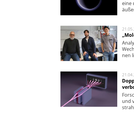
eine 
äu­ße
21.05
„Mol
Analy
Wech­
nen l
21.04
Dopp
verb
For­sc
und v
strah