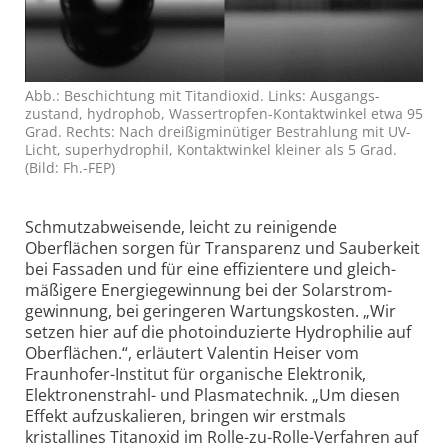
Abb.: Beschichtung mit Titan­dioxid. Links: Ausgangs­
zustand, hydro­phob, Wasser­tropfen-Kontakt­winkel etwa 95
Grad. Rechts: Nach dreißig­minütiger Bestrah­lung mit UV-
Licht, super­hydro­phil, Kontakt­winkel kleiner als 5 Grad.
(Bild: Fh.-FEP)
Schmutzabweisende, leicht zu reinigende
Oberflächen sorgen für Transparenz und Sauberkeit
bei Fassaden und für eine effizientere und gleich­
mäßigere Energie­gewinnung bei der Solarstrom­
gewinnung, bei geringeren Wartungs­kosten. „Wir
setzen hier auf die photo­induzierte Hydrophilie auf
Oberflächen.“, erläutert Valentin Heiser vom
Fraunhofer-Institut für organische Elektronik,
Elektronen­strahl- und Plasmatechnik. „Um diesen
Effekt aufzuskalieren, bringen wir erstmals
kristallines Titanoxid im Rolle-zu-Rolle-Verfahren auf