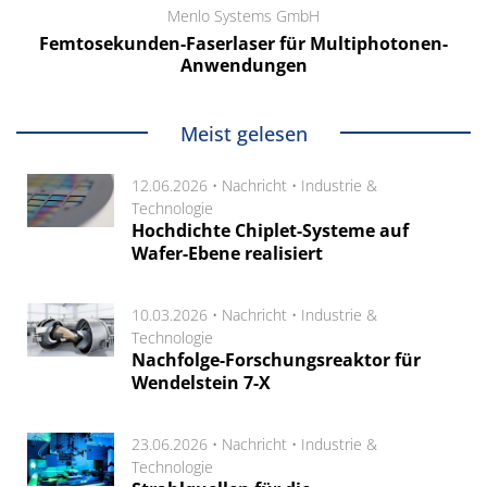
Menlo Systems GmbH
Femtosekunden-Faserlaser für Multiphotonen-
Anwendungen
Meist gelesen
12.06.2026 •
Nachricht
•
Industrie &
Technologie
Hochdichte Chiplet-Systeme auf
Wafer-Ebene realisiert
10.03.2026 •
Nachricht
•
Industrie &
Technologie
Nachfolge-Forschungsreaktor für
Wendelstein 7-X
23.06.2026 •
Nachricht
•
Industrie &
Technologie