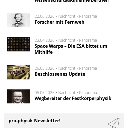
22.06.2026 •
Nachricht
•
Panorama
Forscher mit Fernweh
23.04.2026 •
Nachricht
•
Panorama
Space Warps – Die ESA bittet um
Mithilfe
26.05.2026 •
Nachricht
•
Panorama
Beschlossenes Update
05.06.2026 •
Nachricht
•
Panorama
Wegbereiter der Festkörperphysik
pro-physik Newsletter!