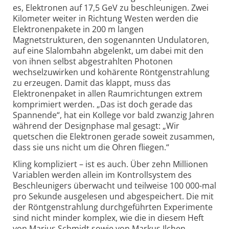
es, Elektronen auf 17,5 GeV zu beschleunigen. Zwei
Kilometer weiter in Richtung Westen werden die
Elektronenpakete in 200 m langen
Magnetstrukturen, den sogenannten Undulatoren,
auf eine Slalombahn abgelenkt, um dabei mit den
von ihnen selbst abgestrahlten Photonen
wechselzuwirken und kohärente Röntgen­strahlung
zu erzeugen. Damit das klappt, muss das
Elektronen­paket in allen Raumrichtungen extrem
komprimiert werden. „Das ist doch gerade das
Spannende“, hat ein Kollege vor bald zwanzig Jahren
während der Designphase mal gesagt: „Wir
quetschen die Elektronen gerade soweit zusammen,
dass sie uns nicht um die Ohren fliegen.“
Kling kompliziert – ist es auch. Über zehn Millionen
Variablen werden allein im Kontrollsystem des
Beschleunigers überwacht und teilweise 100 000-mal
pro Sekunde ausgelesen und abgespeichert. Die mit
der Röntgenstrahlung durchgeführten Experimente
sind nicht minder komplex, wie die in diesem Heft
von Marius Schmidt sowie von Markus Ilchen,