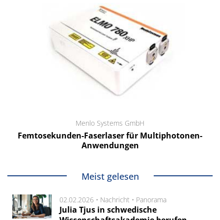
Menlo Systems GmbH
Femtosekunden-Faserlaser für Multiphotonen-
Anwendungen
Meist gelesen
02.02.2026 •
Nachricht
•
Panorama
Julia Tjus in schwedische
Wissenschaftsakademie berufen