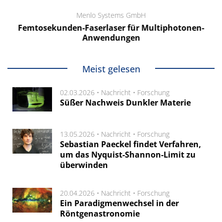
Menlo Systems GmbH
Femtosekunden-Faserlaser für Multiphotonen-
Anwendungen
Meist gelesen
02.03.2026 •
Nachricht
•
Forschung
Süßer Nachweis Dunkler Materie
13.05.2026 •
Nachricht
•
Forschung
Sebastian Paeckel findet Verfahren,
um das Nyquist-Shannon-Limit zu
überwinden
20.04.2026 •
Nachricht
•
Forschung
Ein Paradigmenwechsel in der
Röntgenastronomie