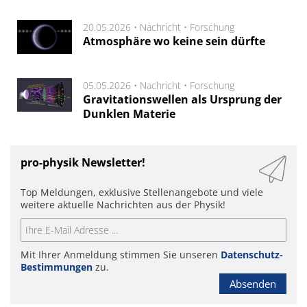
20.05.2026 •
Nachricht
•
Forschung
Atmosphäre wo keine sein dürfte
05.05.2026 •
Nachricht
•
Forschung
Gravitationswellen als Ursprung der
Dunklen Materie
pro-physik Newsletter!
Top Meldungen, exklusive Stellenangebote und viele
weitere aktuelle Nachrichten aus der Physik!
Mit Ihrer Anmeldung stimmen Sie unseren
Datenschutz-
Bestimmungen
zu.
Absenden