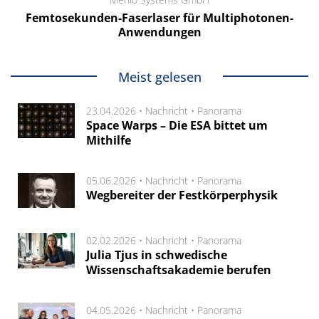
Femtosekunden-Faserlaser für Multiphotonen-
Anwendungen
Meist gelesen
23.04.2026 •
Nachricht
•
Panorama
Space Warps – Die ESA bittet um
Mithilfe
05.06.2026 •
Nachricht
•
Panorama
Wegbereiter der Festkörperphysik
02.02.2026 •
Nachricht
•
Panorama
Julia Tjus in schwedische
Wissenschaftsakademie berufen
04.05.2026 •
Nachricht
•
Panorama