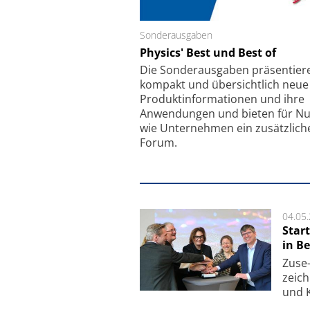
Sonderausgaben
Schäfter + Kirchhoff
Physics' Best und Best of
Faserkoppler mit S
Feinfokussierungsmec
Die Sonder­ausgaben präsentier
kompakt und übersichtlich neue
Produkt­informationen und ihre
Anwendungen und bieten für Nu
wie Unternehmen ein zusätzlich
Forum.
04.05
Star
in Be
Zuse-
zeich
und K