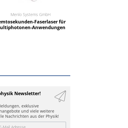
Menlo Systems GmbH
RCT Reichelt Chemietechnik
tosekunden-Faserlaser für
Ein Unternehmen für I
ltiphotonen-Anwendungen
physik Newsletter!
eldungen, exklusive
enangebote und viele weitere
lle Nachrichten aus der Physik!