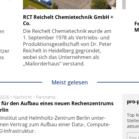
 GmbH
SmarAct GmbH
RCT Reichelt Chemietechnik GmbH +
Co.
uper-
Elektronenmikroskopie auf
Fem
hanismus
kleinstem Raum
Mu
Die Reichelt Chemietechnik wurde am
en
1. September 1978 als Vertriebs- und
Produktionsgesellschaft von Dr. Peter
Reichelt in Heidelberg gegründet,
tzer
wobei sich das Unternehmen als
es
„Mailorderhaus“ verstand.
Meist gelesen
.2026 •
Nachricht
•
Panorama
pro-
t für den Aufbau eines neuen Rechenzentrums
rlin
Top M
Insti­tut und Helm­holtz-Zen­trum Ber­lin un­ter­
Stell
­nen Ver­trag zum Auf­bau einer Data-, Compute-
aktue
I-Infra­struk­tur.