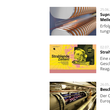
25.06
Supr
Meil
Er­fol
tungs­
02.07
Stra
Eine
Gesch
Reag
26.05
Besc
Der 
Europ