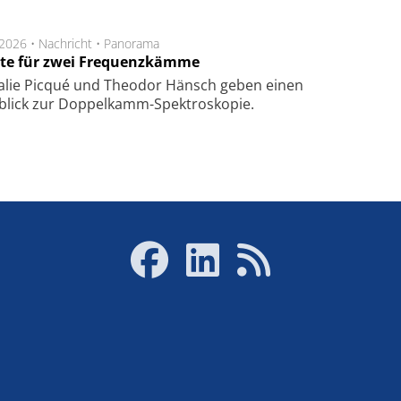
.2026 •
Nachricht
•
Panorama
te für zwei Frequenzkämme
alie Picqué und Theodor Hänsch geben einen
blick zur Doppelkamm-Spektroskopie.