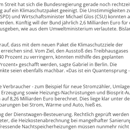
m Streit hat sich die Bundesregierung gerade noch rechtzeit
g auf ein Klimaschutzpaket geeinigt. Die Unstimmigkeiten 
(SPD) und Wirtschaftsminister Michael Glos (CSU) konnten 
rden. Künftig will der Bund jährlich 2,6 Milliarden Euro für
sgeben, wie aus dem Umweltministerium verlautete. Bisl
rauf, dass mit dem neuen Paket die Klimaschutzziele der
erreichen sind. Vom Ziel, den Ausstoß des Treibhausgases
40 Prozent zu verringern, könnten mithilfe des geplanten
zent» geschafft werden, sagte Gabriel in Berlin. Die
nkte seien ebenfalls machbar. «Das ist ein Quantensprung -
e Verbraucher - zum Beispiel für neue Stromzähler, Umlagen
 Erzeugung sowie Heizungs-Nachrüstungen und Biosprit-Au
f 8,26 Milliarden Euro berechnet. Dies liege klar unter d
sparungen bei Strom, Wärme und Auto, hieß es.
g der Dienstwagen-Besteuerung. Rechtlich geprüft werde
ieter, die Heizkostenabrechnung bei mangelhafter Sanierun
mfressende Nachtspeicherheizungen müssen nunmehr nicht