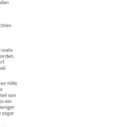
llen
chten
l mehr
worden.
rf
ali
en Hilfe
er
teil von
ss ein
weniger
e sogar