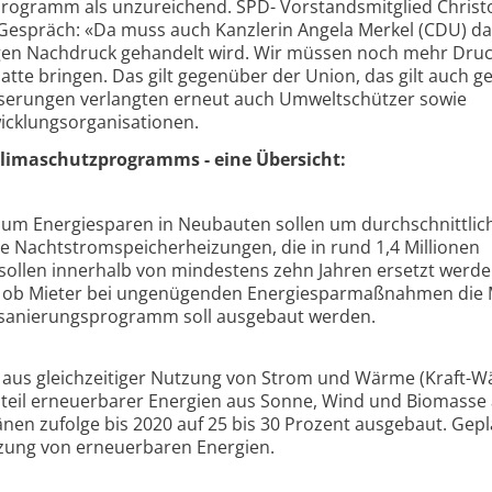
 Programm als unzureichend. SPD- Vorstandsmitglied Chris
-Gespräch: «Da muss auch Kanzlerin Angela Merkel (CDU) da
en Nachdruck gehandelt wird. Wir müssen noch mehr Druck
atte bringen. Das gilt gegenüber der Union, das gilt auch 
serungen verlangten erneut auch Umweltschützer sowie
icklungsorganisationen.
Klimaschutzprogramms - eine Übersicht:
um Energiesparen in Neubauten sollen um durchschnittlic
ie Nachtstromspeicherheizungen, die in rund 1,4 Millionen
ollen innerhalb von mindestens zehn Jahren ersetzt werde
ll, ob Mieter bei ungenügenden Energiesparmaßnahmen die 
sanierungsprogramm soll ausgebaut werden.
m aus gleichzeitiger Nutzung von Strom und Wärme (Kraft-
Anteil erneuerbarer Energien aus Sonne, Wind und Biomasse
en zufolge bis 2020 auf 25 bis 30 Prozent ausgebaut. Gepla
utzung von erneuerbaren Energien.