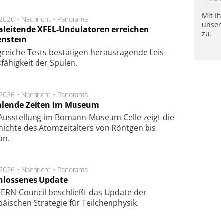
Mit I
.2026 •
Nachricht
•
Panorama
unse
aleitende XFEL-Undulatoren erreichen
zu.
enstein
g­rei­che Tests be­stä­ti­gen he­raus­ra­gen­de Leis­
fä­hig­keit der Spu­len.
.2026 •
Nachricht
•
Panorama
hlende Zeiten im Museum
 Ausstellung im Bomann-Museum Celle zeigt die
ichte des Atomzeitalters von Röntgen bis
an.
.2026 •
Nachricht
•
Panorama
hlossenes Update
CERN-Council beschließt das Update der
äischen Strategie für Teilchenphysik.