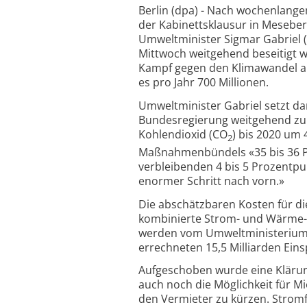
Berlin (dpa) - Nach wochenlange
der Kabinettsklausur in Meseber
Umweltminister Sigmar Gabriel 
Mittwoch weitgehend beseitigt we
Kampf gegen den Klimawandel au
es pro Jahr 700 Millionen.
Umweltminister Gabriel setzt da
Bundesregierung weitgehend zu 
Kohlendioxid (CO
) bis 2020 um 
2
Maßnahmenbündels «35 bis 36 Pro
verbleibenden 4 bis 5 Prozentpu
enormer Schritt nach vorn.»
Die abschätzbaren Kosten für di
kombinierte Strom- und Wärme-
werden vom Umweltministerium au
errechneten 15,5 Milliarden Ein
Aufgeschoben wurde eine Klärun
auch noch die Möglichkeit für M
den Vermieter zu kürzen. Stro