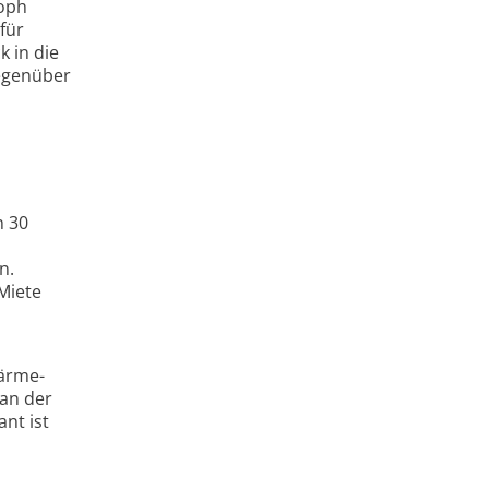
toph
für
 in die
gegenüber
h 30
n.
Miete
Wärme-
 an der
nt ist