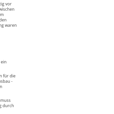
ig vor
zwischen
am
 den
ang waren
 ein
 für die
sbau -
en
n muss
g durch