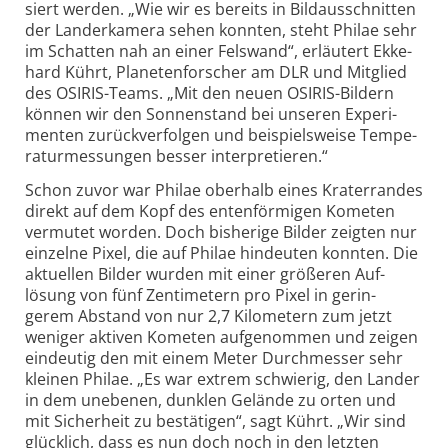
siert werden. „Wie wir es bereits in Bild­aus­schnitten
der Lander­kamera sehen konnten, steht Philae sehr
im Schatten nah an einer Fels­wand“, erläutert Ekke­
hard Kührt, Planeten­forscher am DLR und Mitglied
des OSIRIS-
Teams. „Mit den neuen OSIRIS-
Bildern
können wir den Sonnen­stand bei unseren Experi­
menten zurück­ver­folgen und beispiels­weise Tempe­
ratur­messungen besser inter­pretieren.“
Schon zuvor war Philae oberhalb eines Krater­randes
direkt auf dem Kopf des enten­förmigen Kometen
vermutet worden. Doch bis­herige Bilder zeigten nur
einzelne Pixel, die auf Philae hin­deuten konnten. Die
aktuellen Bilder wurden mit einer größeren Auf­
lösung von fünf Zenti­metern pro Pixel in gerin­
gerem Abstand von nur 2,7 Kilo­metern zum jetzt
weniger aktiven Kometen aufge­nommen und zeigen
ein­deutig den mit einem Meter Durch­messer sehr
kleinen Philae. „Es war extrem schwierig, den Lander
in dem unebenen, dunklen Gelände zu orten und
mit Sicher­heit zu bestä­tigen“, sagt Kührt. „Wir sind
glück­lich, dass es nun doch noch in den letzten