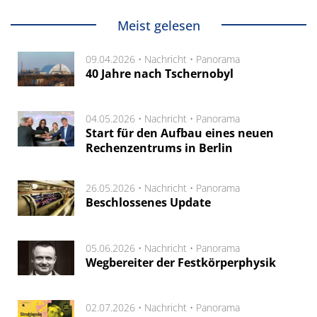
Meist gelesen
09.04.2026 •
Nachricht
•
Panorama
40 Jahre nach Tschernobyl
04.05.2026 •
Nachricht
•
Panorama
Start für den Aufbau eines neuen
Rechenzentrums in Berlin
26.05.2026 •
Nachricht
•
Panorama
Beschlossenes Update
05.06.2026 •
Nachricht
•
Panorama
Wegbereiter der Festkörperphysik
02.07.2026 •
Nachricht
•
Panorama