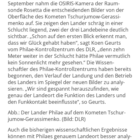
September nahm die OSIRIS-
Kamera der Raum­
sonde Rosetta die ent­schei­denden Bilder von der
Ober­fläche des Kometen Tschur­jumow-
Gerassi­
menko auf. Sie zeigen den Lander schräg in einer
Schlucht liegend, zwei der drei Lande­beine deutlich
sicht­bar. „Schon auf den ersten Blick erkennt man,
dass wir Glück gehabt haben“, sagt Koen Geurts
vom Philae-
Kontroll­zentrum des DLR, „denn zehn
Meter weiter in der Schlucht hätte Philae vermut­lich
kein Sonnen­licht mehr gesehen.“ Die Wissen­
schaftler des Philae-
Kontroll­zentrums haben bereits
begonnen, den Verlauf der Landung und den Betrieb
des Landers im Spiegel der neuen Bilder zu ana­ly­
sieren. „Wir sind gespannt heraus­zu­finden, wie
genau der Lande­ort die Funktion des Landers und
den Funk­kontakt beein­flusste“, so Geurts.
Abb.: Der Lander Philae auf dem Kometen Tschur­
jumow-
Gerassi­menko. (Bild: DLR)
Auch die bisherigen wissenschaftlichen Ergebnisse
können mit Philaes genauem Lande­ort besser ana­ly­