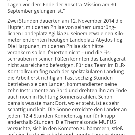
Tagen vor dem Ende der Rosetta-
Mission am 30.
September gelungen ist."
Zwei Stunden dauerten am 12. November 2014 die
Hüpfer, mit denen Philae von seinem ursprüng­
lichen Lande­platz Agilkia zu seinem etwa einen Kilo­
meter ent­fernten heutigen Lande­platz Abydos flog.
Die Harpunen, mit denen Philae sich hätte
verankern sollen, feuerten nicht – und die Eis­
schrauben in seinen Füßen konnten das Lande­gerät
nicht aus­reichend befestigen. Für das Team im DLR-
Kontroll­raum fing nach der spekta­kulären Landung
die Arbeit erst richtig an: Fast sechzig Stunden
betrieben sie den Lander, komman­dierten seine
zehn Instru­mente an Bord und drehten ihn am Ende
auch noch in Richtung Sonnen­strahlen. Schon
damals wusste man: Dort, wo er steht, ist es sehr
schattig und kalt. Die Sonne erreichte den Lander an
jedem 12,4-
Stunden-
Kometen­tag nur für knapp
andert­halb Stunden. Die Thermal­sonde MUPUS
versuchte, sich in den Kometen zu hämmern, stieß
auf eine harte Eisschicht und konnte Tempe­ra­turen