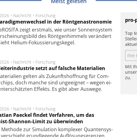
Meist gelesen
.2026 •
Nachricht
•
Forschung
pro-
Paradigmenwechsel in der Röntgenastronomie
ROSITA zeigt erst­mals, wie unser Son­nen­sys­tem
Top M
r­schei­nungs­bild des Rönt­gen­him­mels ver­än­dert
Stell
ieht Helium-Fokus­sie­rungs­ke­gel.
aktue
.2026 •
Nachricht
•
Forschung
Mit I
eiterindustrie setzt auf falsche Materialien
unse
te­ri­a­li­en gel­ten als Zu­kunfts­hoff­nung für Com­
zu.
r­chips, doch man­che sind un­ge­eig­net – we­gen ei­
n­ter­schätz­ten Ef­fekts. Es gibt aber Aus­we­ge.
.2026 •
Nachricht
•
Forschung
stian Paeckel findet Verfahren, um das
ist-Shannon-Limit zu überwinden
Methode zur Simu­la­tion kom­ple­xer Quan­ten­sys­
 ver­schiebt grund­le­gen­de Auf­lösungs­gren­zen