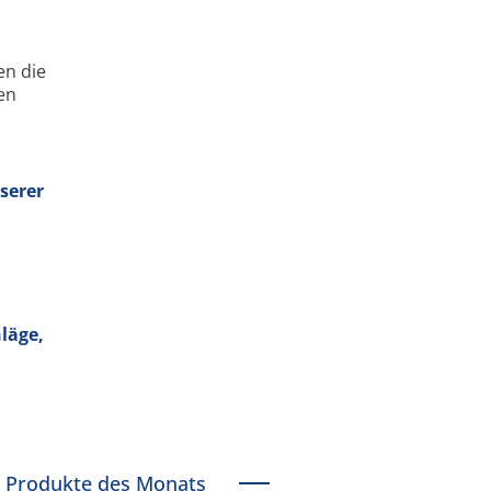
en die
en
serer
läge,
Produkte des Monats