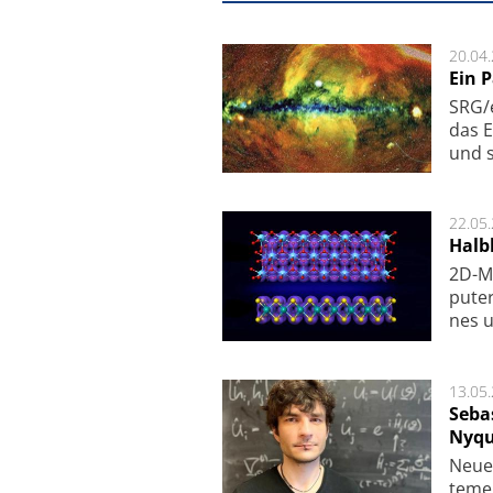
20.04
Ein 
SRG/e
das E
und s
22.05
Halbl
2D-Ma
pu­te
nes u
13.05
Seba
Nyqu
Neue 
te­me