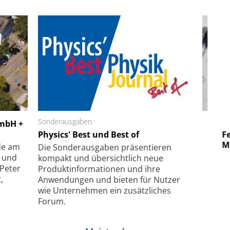
 GmbH
Sonderausgaben
SmarAct GmbH
GmbH +
uper-
Physics' Best und Best of
Elektronenmikroskopie auf
Fem
hanismus
kleinstem Raum
Mu
de am
Die Sonder­ausgaben präsentieren
- und
kompakt und übersichtlich neue
 Peter
Produkt­informationen und ihre
,
Anwendungen und bieten für Nutzer
wie Unternehmen ein zusätzliches
Forum.