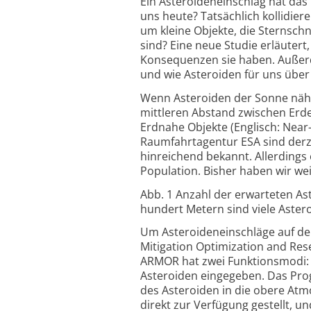
Ein Asteroideneinschlag hat das 
uns heute? Tatsächlich kollidiere
um kleine Objekte, die Sternsch
sind? Eine neue Studie erläuter
Konsequenzen sie haben. Außerde
und wie Asteroiden für uns über 
Wenn Asteroiden der Sonne näher
mittleren Abstand zwischen Erd
Erdnahe Objekte (Englisch: Near
Raumfahrtagentur ESA sind der
hinreichend bekannt. Allerdings
Population. Bisher haben wir wei
Abb. 1 Anzahl der erwarteten A
hundert Metern sind viele Aster
Um Asteroideneinschläge auf de
Mitigation Optimization and Res
ARMOR hat zwei Funktionsmodi:
Asteroiden eingegeben. Das Pro
des Asteroiden in die obere At
direkt zur Verfügung gestellt, u