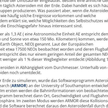
Ende der Dinosaurier eingeläutet. Besteht eine ähnliche Ge
n täglich Asteroiden mit der Erde. Dabei handelt es sich häu
nuppen produzieren. Was passiert aber, wenn die Asteroide
t, wie häufig solche Ereignisse vorkommen und welche
m erklärt sie, welche Möglichkeiten des Selbstschutzes w
die Einschlagsgefahr hinaus interessant sind.
 als 1,3 AE ( eine Astronomische Einheit AE entspricht de
e und Sonne von etwa 150 Mio. Kilometern) kommen, werde
-Earth Object, NEO) genannt. Laut der Europäischen
zeit etwa 17500 NEOs beobachtet worden und deren Flugb
 entspricht dies nur einem geringen Anteil der gesamten NE
t weniger als 1 % dieser Wegbegleiter entdeckt (Abbildung 1
steroiden in Abhängigkeit vom Durchmesser. Unterhalb von 
oiden noch unentdeckt.
r Erde zu simulieren, wurde das Softwareprogramm Asteroi
earch (
ARMOR
) an der University of Southampton entwickel
 Im ersten werden die Bahninformationen von beobachtete
gramm berechnet dann Ort, Geschwindigkeit und Flugbahn
mosphäre. Im zweiten Modus werden ARMOR diese Kollision
nd die Software berechnet daraus den Asteroidenfall durch d