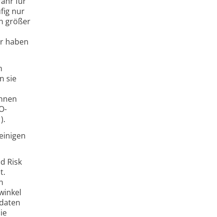
fahr für
fig nur
n größer
ir haben
m
n sie
ahnen
O-
).
einigen
d Risk
t.
n
winkel
sdaten
ie