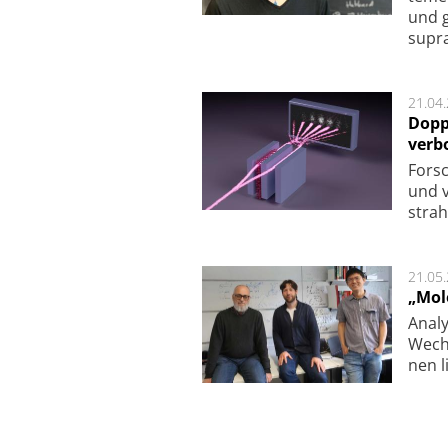
und g
supra­
21.04
Dopp
verb
For­sc
und v
strah
21.05
„Mol
Analy
Wech­
nen l