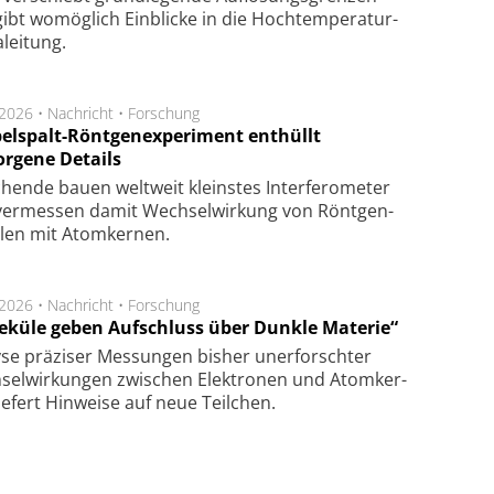
ibt wo­mög­lich Ein­blicke in die Hoch­tempe­ra­tur­
lei­tung.
.2026 •
Nachricht
•
Forschung
elspalt-Röntgenexperiment enthüllt
orgene Details
hen­de bau­en welt­weit kleins­tes In­ter­fe­ro­me­ter
er­mes­sen da­mit Wech­sel­wir­kung von Rönt­gen­
­len mit Atom­ker­nen.
.2026 •
Nachricht
•
Forschung
eküle geben Aufschluss über Dunkle Materie“
se prä­zi­ser Mes­sung­en bis­her un­er­for­schter
sel­wir­kung­en zwi­schen Elek­tro­nen und Atom­ker­
ie­fert Hin­wei­se auf neue Teil­chen.