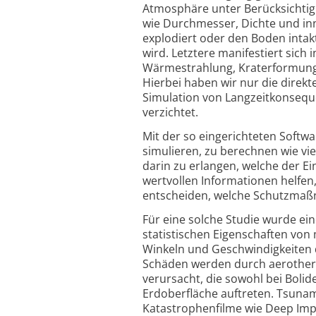
Atmosphäre unter Berücksichti
wie Durchmesser, Dichte und inne
explodiert oder den Boden intakt
wird. Letztere manifestiert sich
Wärmestrahlung, Kraterformung,
Hierbei haben wir nur die direk
Simulation von Langzeitkonseq
verzichtet.
Mit der so eingerichteten Softw
simulieren, zu berechnen wie vi
darin zu erlangen, welche der Ei
wertvollen Informationen helfen
entscheiden, welche Schutzmaßn
Für eine solche Studie wurde ein
statistischen Eigenschaften von
Winkeln und Geschwindigkeiten d
Schäden werden durch aerother
verursacht, die sowohl bei Boli
Erdoberfläche auftreten. Tsunamis
Katastrophenfilme wie Deep Impa