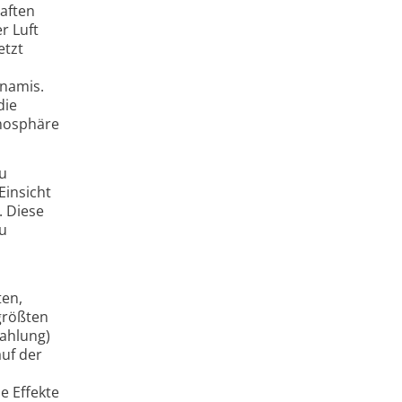
aften
r Luft
etzt
unamis.
die
mosphäre
zu
Einsicht
. Diese
zu
ten,
größten
ahlung)
auf der
e Effekte