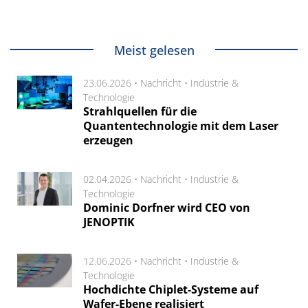
Meist gelesen
23.06.2026 •
Nachricht
•
Industrie &
Technologie
Strahlquellen für die
Quantentechnologie mit dem Laser
erzeugen
02.04.2026 •
Nachricht
•
Industrie &
Technologie
Dominic Dorfner wird CEO von
JENOPTIK
12.06.2026 •
Nachricht
•
Industrie &
Technologie
Hochdichte Chiplet-Systeme auf
Wafer-Ebene realisiert