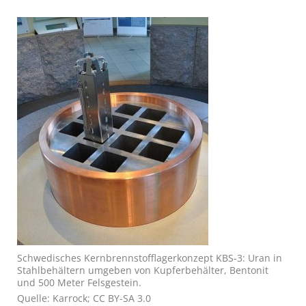
Schwe­di­sches Kern­brenn­stoff­lager­kon­zept KBS-3: Uran in
Stahl­behäl­tern um­ge­ben von Kupfer­behäl­ter, Ben­to­nit
und 500 Meter Fels­gestein.
Quelle: Karrock; CC BY-SA 3.0