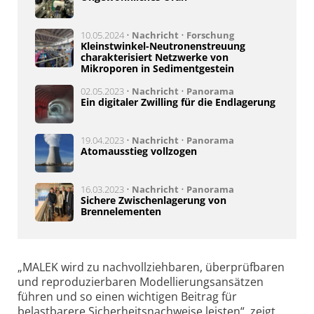
10.05.2024 •
Nachricht
•
Forschung
Kleinstwinkel-Neutronenstreuung
charakterisiert Netzwerke von
Mikroporen in Sedimentgestein
02.05.2023 •
Nachricht
•
Panorama
Ein digitaler Zwilling für die Endlagerung
19.04.2023 •
Nachricht
•
Panorama
Atomausstieg vollzogen
16.03.2023 •
Nachricht
•
Panorama
Sichere Zwischenlagerung von
Brennelementen
„MALEK wird zu nachvollziehbaren, überprüfbaren
und reproduzierbaren Modellierungsansätzen
führen und so einen wichtigen Beitrag für
belastbarere Sicherheitsnachweise leisten“, zeigt