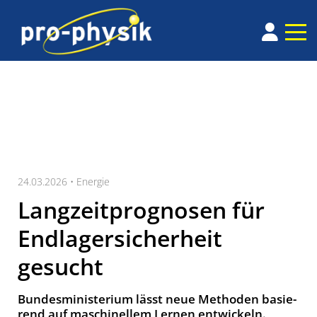
24.03.2026 •
Energie
Langzeitprognosen für
Endlagersicherheit
gesucht
Bundes­minis­te­ri­um lässt neue Me­tho­den ba­sie­
rend auf ma­schi­nel­lem Ler­nen ent­wickeln.