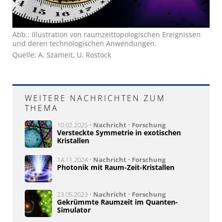
Abb.: Illustration von raumzeittopologischen Ereignissen
und deren technologischen Anwendungen.
Quelle: A. Szameit, U. Rostock
WEITERE NACHRICHTEN ZUM
THEMA
10.02.2025 •
Nachricht
•
Forschung
Versteckte Symmetrie in exotischen
Kristallen
14.11.2024 •
Nachricht
•
Forschung
Photonik mit Raum-Zeit-Kristallen
23.05.2023 •
Nachricht
•
Forschung
Gekrümmte Raumzeit im Quanten-
Simulator