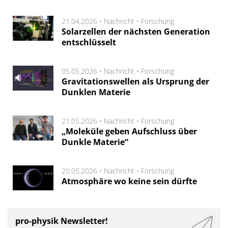
21.04.2026 •
Nachricht
•
Forschung
Solarzellen der nächsten Generation
entschlüsselt
05.05.2026 •
Nachricht
•
Forschung
Gravitationswellen als Ursprung der
Dunklen Materie
21.05.2026 •
Nachricht
•
Forschung
„Moleküle geben Aufschluss über
Dunkle Materie“
20.05.2026 •
Nachricht
•
Forschung
Atmosphäre wo keine sein dürfte
pro-physik Newsletter!