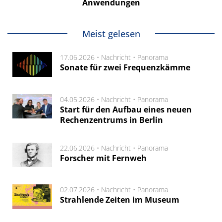
Anwendungen
Meist gelesen
17.06.2026 •
Nachricht
•
Panorama
Sonate für zwei Frequenzkämme
04.05.2026 •
Nachricht
•
Panorama
Start für den Aufbau eines neuen
Rechenzentrums in Berlin
22.06.2026 •
Nachricht
•
Panorama
Forscher mit Fernweh
02.07.2026 •
Nachricht
•
Panorama
Strahlende Zeiten im Museum