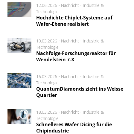
12.06.2026 •
Nachricht
•
Industrie &
Technologie
Hochdichte Chiplet-Systeme auf
Wafer-Ebene realisiert
10.03.2026 •
Nachricht
•
Industrie &
Technologie
Nachfolge-Forschungsreaktor für
Wendelstein 7-X
16.03.2026 •
Nachricht
•
Industrie &
Technologie
QuantumDiamonds zieht ins Weisse
Quartier
18.03.2026 •
Nachricht
•
Industrie &
Technologie
Schnelleres Wafer-Dicing für die
Chipindustrie