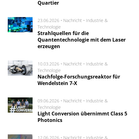
Quartier
23.06.2026 •
Nachricht
•
Industrie &
Technologie
Strahlquellen für die
Quantentechnologie mit dem Laser
erzeugen
10.03.2026 •
Nachricht
•
Industrie &
Technologie
Nachfolge-Forschungsreaktor für
Wendelstein 7-X
09.06.2026 •
Nachricht
•
Industrie &
Technologie
Light Conversion übernimmt Class 5
Photonics
12.06.2026 •
Nachricht
•
Industrie &