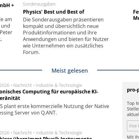
 GmbH
Sonderausgaben
SmarAct GmbH
GmbH +
uper-
Physics' Best und Best of
Elektronenmikroskopie auf
Fem
hanismus
kleinstem Raum
Mu
de am
Die Sonder­ausgaben präsentieren
- und
kompakt und übersichtlich neue
 Peter
Produkt­informationen und ihre
,
Anwendungen und bieten für Nutzer
wie Unternehmen ein zusätzliches
Forum.
Meist gelesen
.2026 •
Nachricht
•
Industrie & Technologie
pro-
onisches Computing für europäische KI-
eränität
Top M
 plant erste kom­mer­ziel­le Nut­zung der Native
Stell
es­sing Ser­ver von Q.ANT.
aktue
.2026 •
Nachricht
•
Industrie & Technologie
Mit I
biger übernimmt Physik Instrumente