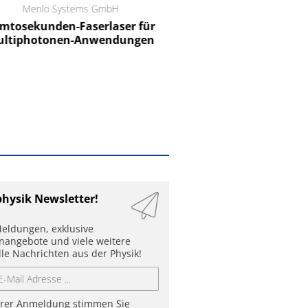
Menlo Systems GmbH
RCT Reichelt Chemietechnik
tosekunden-Faserlaser für
Ein Unternehmen für I
ltiphotonen-Anwendungen
physik Newsletter!
eldungen, exklusive
enangebote und viele weitere
lle Nachrichten aus der Physik!
hrer Anmeldung stimmen Sie