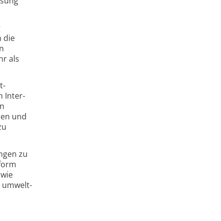
ssung
g
n die
en
hr als
t­
 Inter­
In
ilen und
zu
ungen zu
­form
 wie
e umwelt­