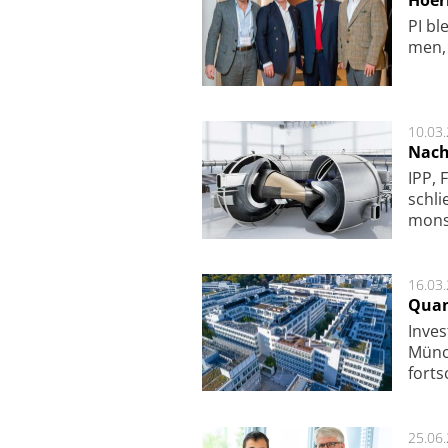
PI ble
men, 
10.03
Nach
IPP, 
schli
mon­st
16.03
Quan
Inves
Mün­c
fort­s
25.06