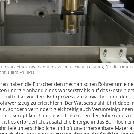
insatz eines Lasers mit bis zu 30 Kilo­watt Leistung für die Unter­
t. (Bild: Fh.-IPT)
ahren haben die Forscher den mechanischen Bohrer um eine
sen Energie anhand eines Wasser­strahls auf das Gestein ge
al unmittelbar vor dem Bohr­prozess zu schwächen und den
r­werkzeug zu erleichtern. Der Wasser­strahl führt dabei n
ein, sondern verhindert gleich­zeitig auch Verun­reinigunge
en Laser­optiken. Um die Vortriebs­raten der Bohrkrone zu 
ist es erforderlich, zusätz­liche Energie in das Bohrloch ei
hrtiefe unter­schiedliche und oft unvor­hersehbare Materia