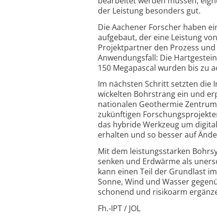
bearbeitet werden müssen, eigne
der Leistung besonders gut.
Die Aachener Forscher haben ei
aufgebaut, der eine Leistung von 
Projekt­partner den Prozess und 
Anwendungs­fall: Die Hart­gestein
150 Megapascal wurden bis zu a
Im nächsten Schritt setzten die 
wickelten Bohr­strang ein und e
nationalen Geothermie Zentrum B
zukünf­tigen Forschungs­projekte
das hybride Werkzeug um digita
erhalten und so besser auf Än­d
Mit dem leistungs­starken Bohrs
senken und Erdwärme als uner­sc
kann einen Teil der Grundlast 
Sonne, Wind und Wasser gegenübe
schonend und risikoarm ergänz
Fh.-IPT / JOL