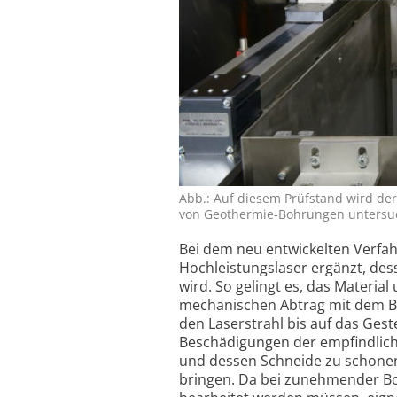
Abb.: Auf diesem Prüfstand wird der E
von Geo­thermie-Bohrungen unter­such
Bei dem neu ent­wickelten Verf
Hochleistungs­laser ergänzt, des
wird. So gelingt es, das Materi
mechanischen Abtrag mit dem Boh
den Laserstrahl bis auf das Gest
Beschä­digungen der empfind­lich
und dessen Schneide zu schonen, 
bringen. Da bei zuneh­mender Bo