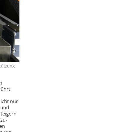
stützung
n
führt
icht nur
n und
steigern
nzu­
len