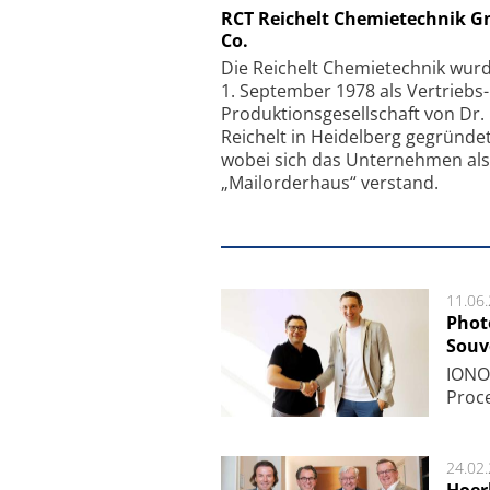
Schäfter + Kirchhoff
RCT Reichelt Chemietechnik 
Co.
Faserkoppler mit S
Feinfokussierungsmec
Die Reichelt Chemietechnik wur
1. September 1978 als Vertriebs
Produktionsgesellschaft von Dr.
Reichelt in Heidelberg gegründet
wobei sich das Unternehmen als
„Mailorderhaus“ verstand.
11.06
Phot
Souv
IONOS
Pro­c
24.02
Hoer