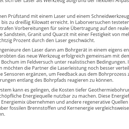
t sich der Laser als Werkzeug aufgrund der flexiblen Anpa
nen Prüfstand mit einem Laser und einem Schneid­werkzeu
bis zu dreißig Kilowatt erreicht. In Labor­versuchen testete
trafen Vorbe­reitungen für seine Über­tragung auf den real
e Sandstein, Granit und Quarzit mit einer Festig­keit von me
chtzig Prozent durch den Laser geschwächt.
Inge­nieure den Laser dann am Bohrgerät in einem eigens en
rprobten das neue Werkzeug erfolg­reich gemeinsam mit dem
ochum im Feld­versuch unter rea­listischen Bedingungen. 
n möchten die Partner die Laser­leistung noch besser verte
le Sensoren ergänzen, um Feedback aus dem Bohr­prozess 
erungen entlang des Bohrpfads reagieren zu können.
ystem kann es gelingen, die Kosten tiefer Geothermie­bohr
höpfliche Energie­quelle nutzbar zu machen. Diese Energie
im Energiemix übernehmen und andere regenerative Quellen
r fossilen Brenn­stoffen und Kernenergie vergleichs­weis
en.