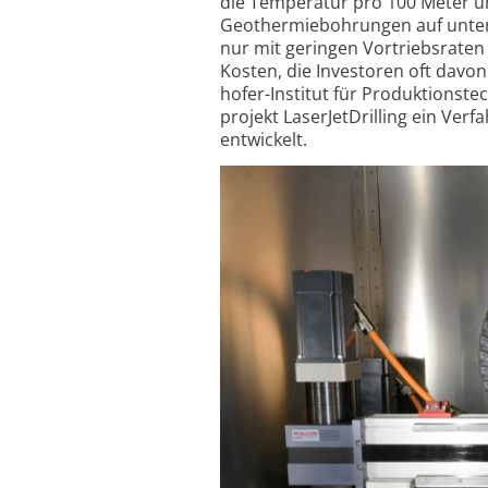
die Temperatur pro 100 Meter um 
Geothermie­bohrungen auf unter­s
nur mit geringen Vortriebs­rate
Kosten, die Investoren oft davon
hofer-Institut für Produktions­
projekt LaserJet­Drilling ein Ve
entwickelt.