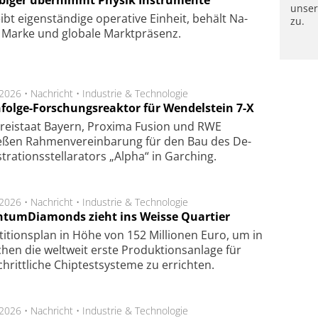
unse
ibt eigen­stän­di­ge ope­ra­ti­ve Ein­heit, be­hält Na­
zu.
Mar­ke und glo­ba­le Markt­prä­senz.
.2026 •
Nachricht
•
Industrie & Technologie
folge-Forschungsreaktor für Wendelstein 7-X
Frei­staat Bay­ern, Pro­xi­ma Fu­sion und RWE
eßen Rah­men­ver­ein­ba­rung für den Bau des De­
ra­tions­stel­la­ra­tors „Alpha“ in Gar­ching.
.2026 •
Nachricht
•
Industrie & Technologie
tumDiamonds zieht ins Weisse Quartier
­ti­tions­plan in Höhe von 152 Mil­lio­nen Euro, um in
hen die welt­weit ers­te Pro­duk­tions­an­la­ge für
chritt­li­che Chip­test­sys­te­me zu er­rich­ten.
.2026 •
Nachricht
•
Industrie & Technologie