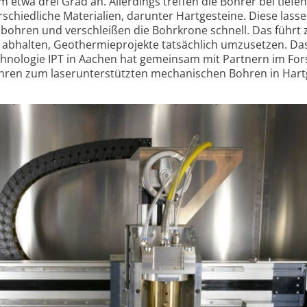
etwa drei Grad an. Aller­dings treffen die Bohrer bei tiefen
chiedliche Materialien, darunter Hart­gesteine. Diese lasse
n bohren und verschleißen die Bohrkrone schnell. Das führt
 abhalten, Geothermie­projekte tatsächlich umzu­setzen. Da
technologie IPT in Aachen hat gemeinsam mit Partnern im Fo
rfahren zum laser­unterstützten mechanischen Bohren in Hart