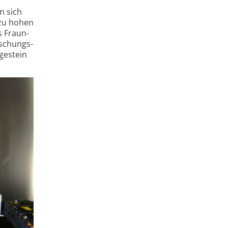
n sich
 zu hohen
s Fraun­
rschungs­
­gestein