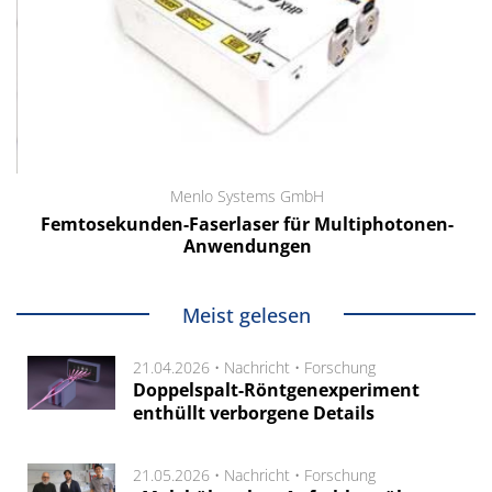
Menlo Systems GmbH
Femtosekunden-Faserlaser für Multiphotonen-
Anwendungen
Meist gelesen
21.04.2026 •
Nachricht
•
Forschung
Doppelspalt-Röntgenexperiment
enthüllt verborgene Details
21.05.2026 •
Nachricht
•
Forschung