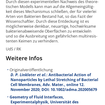
Durch diesen experi­men­tellen Nachweis des theore­
tischen Modells kann man auf die Allgemein­gültig­
keit dieses Mechanismus schließen, der für vielerlei
Arten von Bakterien Bestand hat, so das Fazit der
Wissen­schaftler. Durch diese Entdeckung ist es
möglicher­weise denkbar, neuartige, hoch­wirk­same
bakterien­ab­weisende Ober­flächen zu entwickeln
und so die Ausbreitung von gefähr­lichen multi­resis­
tenten Keimen zu verhindern.
UdS / RK
Weitere Infos
Originalveröffentlichung
D. P. Linklater et al.
: Antibacterial Action of
Nanoparticles by Lethal Stretching of Bacterial
Cell Membranes, Adv. Mater., online 12.
November 2020; DOI: 10.1002/adma.202005679
Geometry of Fluid Interfaces,
Experimentalphysik, Universität des