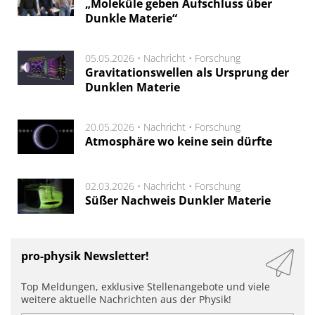
„Moleküle geben Aufschluss über
Dunkle Materie“
05.05.2026 •
Nachricht
•
Forschung
Gravitationswellen als Ursprung der
Dunklen Materie
20.05.2026 •
Nachricht
•
Forschung
Atmosphäre wo keine sein dürfte
02.03.2026 •
Nachricht
•
Forschung
Süßer Nachweis Dunkler Materie
pro-physik Newsletter!
Top Meldungen, exklusive Stellenangebote und viele
weitere aktuelle Nachrichten aus der Physik!