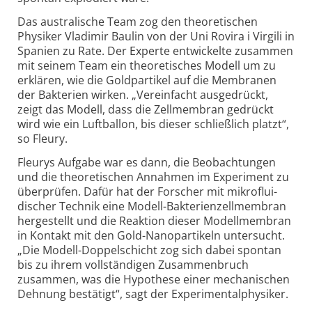
Das australische Team zog den theore­tischen
Physiker Vladimir Baulin von der Uni Rovira i Virgili in
Spanien zu Rate. Der Experte entwickelte zusammen
mit seinem Team ein theore­tisches Modell um zu
erklären, wie die Gold­partikel auf die Membranen
der Bakterien wirken. „Verein­facht ausge­drückt,
zeigt das Modell, dass die Zell­membran gedrückt
wird wie ein Luft­ballon, bis dieser schließlich platzt“,
so Fleury.
Fleurys Aufgabe war es dann, die Beobach­tungen
und die theore­tischen Annahmen im Experi­ment zu
über­prüfen. Dafür hat der Forscher mit mikro­flui­
discher Technik eine Modell-Bakterien­zell­membran
herge­stellt und die Reaktion dieser Modell­membran
in Kontakt mit den Gold-Nano­partikeln unter­sucht.
„Die Modell-Doppel­schicht zog sich dabei spontan
bis zu ihrem voll­ständigen Zusammen­bruch
zusammen, was die Hypo­these einer mecha­nischen
Dehnung bestätigt“, sagt der Experi­mental­physiker.