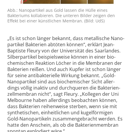
Abb.: Nanopartikel aus Gold lassen die Hülle eines
Bakteriums kolla­bieren. Die unteren Bilder zeigen den
Effekt bei einer künst­lichen Membran. (Bild: UdS)
„Es ist schon länger bekannt, dass metal­lische Nano­
partikel Bakterien abtöten können“, erklärt Jean-
Baptiste Fleury von der Universität des Saar­landes.
Silber­partikel beispiels­weise können in einer bio­
chemischen Reaktion Löcher in die Membranen der
Bakterien reißen. Und auch Kupfer ist schon länger
für seine anti­bakte­rielle Wirkung bekannt. „Gold-
Nano­partikel sind aus bio­chemischer Sicht aller­
dings völlig inaktiv und durch­queren die Bakterien­
zell­membran nicht“, sagt Fleury. „Kollegen der Uni
Melbourne haben aller­dings beobachten können,
dass Bakterien reihen­weise sterben, wenn sie mit
synthe­tischen, ein­heit­lichen und kugel­förmigen
Gold-Nano­partikeln zusammen­ge­bracht werden. Es
hatte den Anschein, als ob die Bakterien­membran
spontan explodiert wäre.“