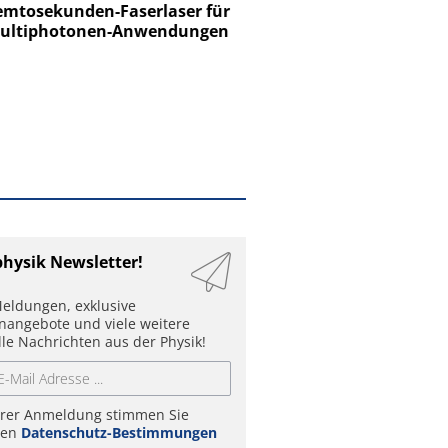
tosekunden-Faserlaser für
Ein Unternehmen für I
ltiphotonen-Anwendungen
physik Newsletter!
eldungen, exklusive
enangebote und viele weitere
lle Nachrichten aus der Physik!
hrer Anmeldung stimmen Sie
ren
Datenschutz-Bestimmungen