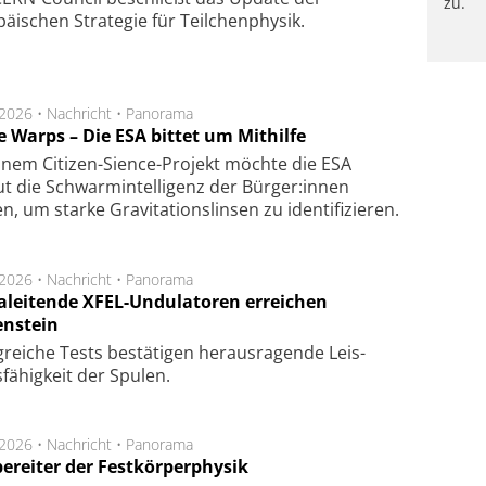
zu.
äischen Strategie für Teilchenphysik.
.2026 •
Nachricht
•
Panorama
e Warps – Die ESA bittet um Mithilfe
inem Citizen-Sience-Projekt möchte die ESA
t die Schwarmintelligenz der Bürger:innen
n, um starke Gravitationslinsen zu identifizieren.
.2026 •
Nachricht
•
Panorama
aleitende XFEL-Undulatoren erreichen
enstein
g­rei­che Tests be­stä­ti­gen he­raus­ra­gen­de Leis­
fä­hig­keit der Spu­len.
.2026 •
Nachricht
•
Panorama
ereiter der Festkörperphysik