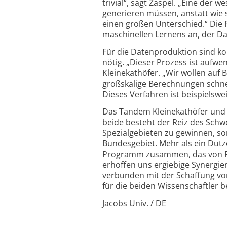
trivial“, sagt Zaspel. „Eine der
generieren müssen, anstatt wie 
einen großen Unterschied.“ Die 
maschinellen Lernens an, der Da
Für die Datenproduktion sind k
nötig. „Dieser Prozess ist aufw
Kleine­kathöfer. „Wir wollen auf
großskalige Berechnungen schnel
Dieses Verfahren ist beispielswe
Das Tandem Kleinekathöfer und 
beide besteht der Reiz des Schw
Spezial­gebieten zu gewinnen, s
Bundesgebiet. Mehr als ein Dut
Programm zusammen, das von Fra
erhoffen uns ergiebige Synergien
verbunden mit der Schaffung vo
für die beiden Wissenschaftler 
Jacobs Univ. / DE