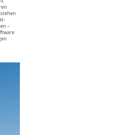
nt
ren
rstehen
kt­
en –
oftware
gen