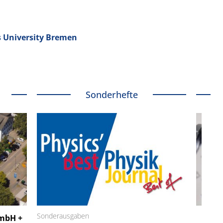
s University Bremen
Sonderhefte
 GmbH
Sonderausgaben
SmarAct GmbH
GmbH +