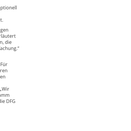
ptionell
t.
ngen
läutert
n, die
fachung.“
 Für
hren
zen
 „Wir
gramm
die DFG