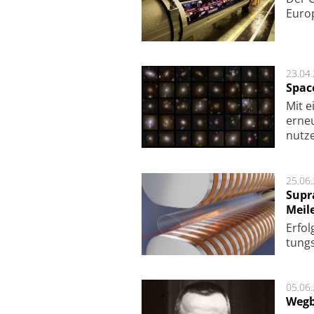
Europ
23.04
Spac
Mit e
erneu
nutze
25.06
Supr
Meil
Er­fol
tungs­
05.06
Wegb