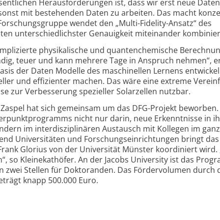
 wesentlichen Herausforderungen ist, dass wir erst neue Daten
sonst mit bestehenden Daten zu arbeiten. Das macht konze
Forschungs­gruppe wendet den „Multi-Fidelity-Ansatz“ des
ten unterschiedlichster Genauigkeit miteinander kombinier
omplizierte physikalische und quantenchemische Berechnu
endig, teuer und kann mehrere Tage in Anspruch nehmen“, er
 Basis der Daten Modelle des maschinellen Lernens entwickel
ler und effizienter machen. Das wäre eine extreme Verein
ise zur Verbesserung spezieller Solarzellen nutzbar.
Zaspel hat sich gemeinsam um das DFG-Projekt beworben.
erpunkt­programms nicht nur darin, neue Erkenntnisse in i
ondern im interdisziplinären Austausch mit Kollegen im gan
zend Universitäten und Forschungseinrichtungen bringt das
nk Glorius von der Universität Münster koordiniert wird.
“, so Kleine­kathöfer. An der Jacobs University ist das Pro
n zwei Stellen für Doktoranden. Das Fördervolumen durch 
beträgt knapp 500.000 Euro.