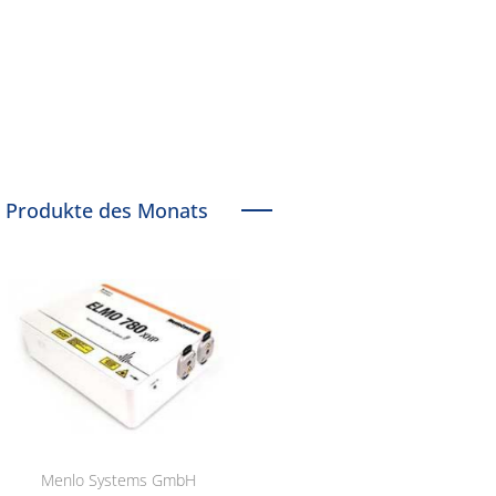
Produkte des Monats
Menlo Systems GmbH
RCT Reichelt Chemietechnik