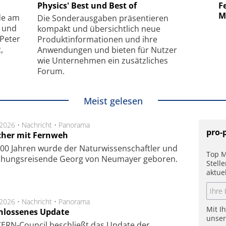
uper-
Physics' Best und Best of
Elektronenmikroskopie auf
Fem
hanismus
kleinstem Raum
Mu
de am
Die Sonder­ausgaben präsentieren
- und
kompakt und übersichtlich neue
 Peter
Produkt­informationen und ihre
,
Anwendungen und bieten für Nutzer
wie Unternehmen ein zusätzliches
Forum.
Meist gelesen
.2026 •
Nachricht
•
Panorama
pro-
cher mit Fernweh
00 Jahren wurde der Naturwissenschaftler und
Top M
chungsreisende Georg von Neumayer geboren.
Stell
aktue
.2026 •
Nachricht
•
Panorama
Mit I
hlossenes Update
unse
CERN-Council beschließt das Update der