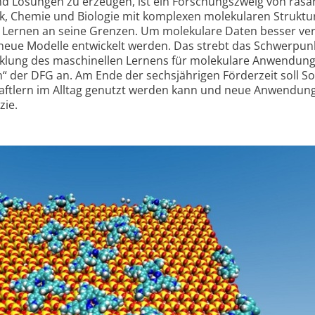
 Lösungen zu erzeugen, ist ein Forschungszweig von rasa
k, Chemie und Biologie mit komplexen molekularen Struktu
le Lernen an seine Grenzen. Um molekulare Daten besser ve
eue Modelle entwickelt werden. Das strebt das Schwerpun
lung des maschinellen Lernens für molekulare Anwendung
“ der DFG an. Am Ende der sechsjährigen Förderzeit soll S
haftlern im Alltag genutzt werden kann und neue Anwendun
zie.