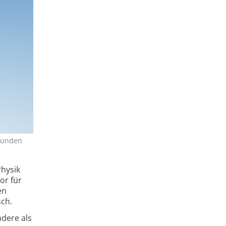
ebunden
hysik
or für
en
ch.
dere als