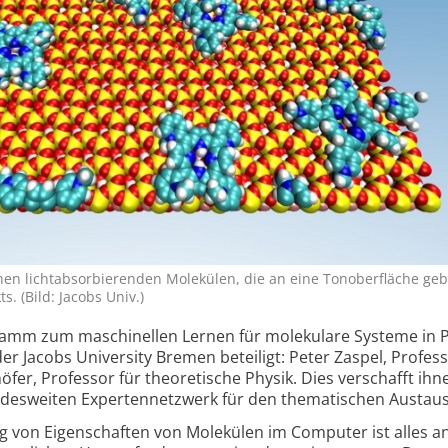
hen licht­absorbierenden Molekülen, die an eine Ton­oberfläche g
s. (Bild: Jacobs Univ.)
amm zum maschinellen Lernen für molekulare Systeme in P
r Jacobs University Bremen beteiligt: Peter Zaspel, Profess
öfer, Professor für theoretische Physik. Dies verschafft ihn
esweiten Experten­netzwerk für den thematischen Austaus
 von Eigenschaften von Molekülen im Computer ist alles an