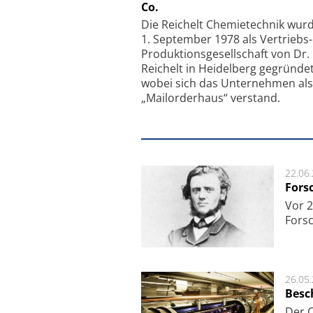
Co.
Faserkoppler mit S
Feinfokussierungsmec
Die Reichelt Chemietechnik wur
1. September 1978 als Vertriebs
Produktionsgesellschaft von Dr.
Reichelt in Heidelberg gegründet
wobei sich das Unternehmen als
„Mailorderhaus“ verstand.
22.06
Fors
Vor 2
Fors
26.05
Besc
Der 