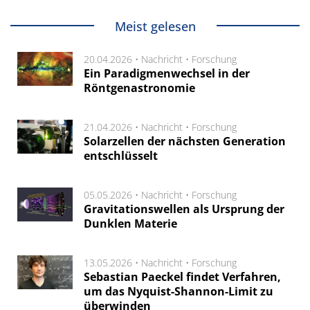
Meist gelesen
20.04.2026 •
Nachricht
•
Forschung
Ein Paradigmenwechsel in der
Röntgenastronomie
21.04.2026 •
Nachricht
•
Forschung
Solarzellen der nächsten Generation
entschlüsselt
05.05.2026 •
Nachricht
•
Forschung
Gravitationswellen als Ursprung der
Dunklen Materie
13.05.2026 •
Nachricht
•
Forschung
Sebastian Paeckel findet Verfahren,
um das Nyquist-Shannon-Limit zu
überwinden