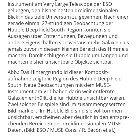
Instrument am Very Large Telescope der ESO
gelungen, den bisher besten dreidimen­sionalen
Blick in das tiefe Universum zu gewinnen. Nach einer
gerade einmal 27-stündigen Beob­achtung der
Hubble Deep Field South-Region konnten sie
Aussagen über Entfer­nungen, Bewegungen und
andere Eigen­schaften von weitaus mehr Galaxien als
jemals zuvor in diesem kleinen Bereich des Himmels
machen. Damit schlugen sie Hubble um Längen und
machten bisher unsicht­bare Objekte sichtbar.
Abb.: Das Hintergrundbild dieser Komposit­
aufnahme zeigt die Region des Hubble Deep Field
South. Neue Beobach­tungen mit dem MUSE-
Instrument am VLT haben darin weit entfernte
Galaxien enthüllt, die für Hubble unsichtbar waren.
Zwei solcher Beispiele sind im zusammen­gesetzten
Bild markiert. Im Hubble-Bild sind sie vollkommen
unsichtbar, erscheinen aber deutlich in den entspre­
chenden Bereichen der dreidimen­sionalen MUSE-
Daten. (Bild: ESO / MUSE Cons. / R. Bacon et al.)