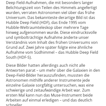
Deep Field-Aufnahmen, die mit besonders langer
Belichtungs­zeit von Teilen des Himmels angefertigt
wurden, verraten Astronomen viel über das frühe
Universum. Das bekannteste derartige Bild ist das
Hubble Deep Field (HDF), das Ende 1995 vom
Hubble-Weltraum­teleskop über mehrere Tage
hinweg aufgenommen wurde. Diese eindrucks­volle
und symbolträchtige Aufnahme änderte unser
Verständnis vom Inhalt des frühen Universums von
Grund auf. Zwei Jahre später folgte eine ähnliche
Aufnahme vom Südhimmel – das Hubble Deep Field
South (HDF-S).
Diese Bilder hatten allerdings auch nicht alle
Antworten parat – um mehr über die Galaxien in den
Deep-Field-Bilder herauszu­finden, mussten die
Astronomen mithilfe anderer Instrumente jede
einzelne Galaxie sorgfältig unter­suchen, was eine
schwierige und zeitauf­wändige Arbeit war. Zum
ersten Mal kann nun das Muse-Instrument beide
Arbeiten auf einmal erledigen – und das deutlich
schneller.