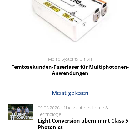
Menlo Systems GmbH
Femtosekunden-Faserlaser für Multiphotonen-
Anwendungen
Meist gelesen
09.06.2026 •
Nachricht
•
Industrie &
Technologie
Light Conversion übernimmt Class 5
Photonics