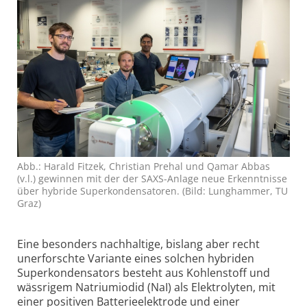
Abb.: Harald Fitzek, Christian Prehal und Qamar Abbas
(v.l.) gewinnen mit der der SAXS-Anlage neue Erkennt­nisse
über hybride Super­kondensatoren. (Bild: Lunghammer, TU
Graz)
Eine besonders nachhaltige, bislang aber recht
unerforschte Variante eines solchen hybriden
Super­kondensators besteht aus Kohlenstoff und
wässrigem Natriumiodid (NaI) als Elektrolyten, mit
einer positiven Batterieelektrode und einer