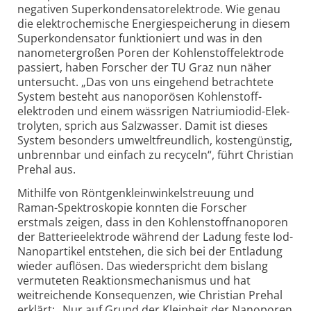
negativen Superkondensator­elektrode. Wie genau
die elektrochemische Energiespeicherung in diesem
Superkondensator funktioniert und was in den
nanometer­großen Poren der Kohlenstoff­elektrode
passiert, haben Forscher der TU Graz nun näher
untersucht. „Das von uns eingehend betrachtete
System besteht aus nanoporösen Kohlenstoff­
elektroden und einem wässrigen Natriumiodid-Elek­
trolyten, sprich aus Salzwasser. Damit ist dieses
System besonders umwelt­freundlich, kostengünstig,
unbrennbar und einfach zu recyceln“, führt Christian
Prehal aus.
Mithilfe von Röntgen­kleinwinkel­streuung und
Raman-Spektro­skopie konnten die Forscher
erstmals zeigen, dass in den Kohlenstoff­nanoporen
der Batterieelektrode während der Ladung feste Iod-
Nano­partikel entstehen, die sich bei der Entladung
wieder auflösen. Das wiederspricht dem bislang
vermuteten Reaktions­mechanismus und hat
weitreichende Konsequenzen, wie Christian Prehal
erklärt: „Nur auf Grund der Kleinheit der Nanoporen