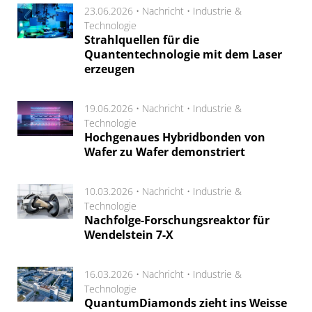
23.06.2026 •
Nachricht
•
Industrie &
Technologie
Strahlquellen für die
Quantentechnologie mit dem Laser
erzeugen
19.06.2026 •
Nachricht
•
Industrie &
Technologie
Hochgenaues Hybridbonden von
Wafer zu Wafer demonstriert
10.03.2026 •
Nachricht
•
Industrie &
Technologie
Nachfolge-Forschungsreaktor für
Wendelstein 7-X
16.03.2026 •
Nachricht
•
Industrie &
Technologie
QuantumDiamonds zieht ins Weisse