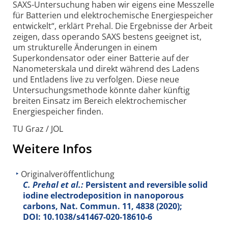
SAXS-Untersuchung haben wir eigens eine Messzelle
für Batterien und elektro­chemische Energiespeicher
entwickelt“, erklärt Prehal. Die Ergebnisse der Arbeit
zeigen, dass operando SAXS bestens geeignet ist,
um strukturelle Änderungen in einem
Superkondensator oder einer Batterie auf der
Nanometer­skala und direkt während des Ladens
und Entladens live zu verfolgen. Diese neue
Untersuchungs­methode könnte daher künftig
breiten Einsatz im Bereich elektro­chemischer
Energie­speicher finden.
TU Graz / JOL
Weitere Infos
Originalveröffentlichung
C. Prehal et al.:
Persistent and reversible solid
iodine electrodeposition in nanoporous
carbons, Nat. Commun.
11
, 4838 (2020);
DOI: 10.1038/s41467-020-18610-6