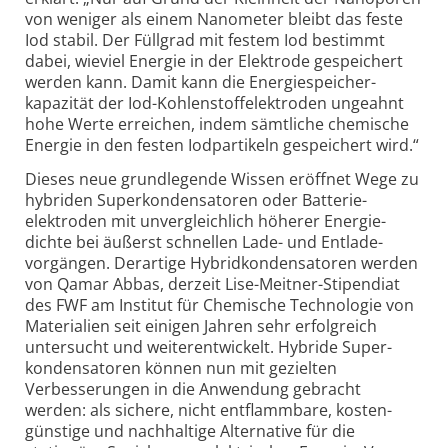
von weniger als einem Nanometer bleibt das feste
Iod stabil. Der Füllgrad mit festem Iod bestimmt
dabei, wieviel Energie in der Elektrode gespeichert
werden kann. Damit kann die Energiespeicher­
kapazität der Iod-Kohlenstoff­elektroden ungeahnt
hohe Werte erreichen, indem sämtliche chemische
Energie in den festen Iodpartikeln gespeichert wird.“
Dieses neue grundlegende Wissen eröffnet Wege zu
hybriden Superkonden­satoren oder Batterie­
elektroden mit unvergleichlich höherer Energie­
dichte bei äußerst schnellen Lade- und Entlade­
vorgängen. Derartige Hybrid­kondensatoren werden
von Qamar Abbas, derzeit Lise-Meitner-Stipendiat
des FWF am Institut für Chemische Techno­logie von
Materialien seit einigen Jahren sehr erfolgreich
untersucht und weiter­entwickelt. Hybride Super­
kondensatoren können nun mit gezielten
Verbesserungen in die Anwendung gebracht
werden: als sichere, nicht entflammbare, kosten­
günstige und nach­haltige Alternative für die