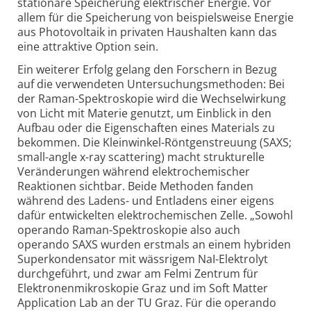
stationäre Speicherung elek­trischer Energie. Vor
allem für die Speicherung von beispiels­weise Energie
aus Photo­voltaik in privaten Haushalten kann das
eine attraktive Option sein.
Ein weiterer Erfolg gelang den Forschern in Bezug
auf die verwendeten Untersuchungs­methoden: Bei
der Raman-Spektroskopie wird die Wechselwirkung
von Licht mit Materie genutzt, um Einblick in den
Aufbau oder die Eigenschaften eines Materials zu
bekommen. Die Kleinwinkel-Röntgen­streuung (SAXS;
small-angle x-ray scattering) macht strukturelle
Veränderungen während elektro­chemischer
Reaktionen sichtbar. Beide Methoden fanden
während des Ladens- und Entladens einer eigens
dafür entwickelten elektro­chemischen Zelle. „Sowohl
operando Raman-Spektro­skopie also auch
operando SAXS wurden erstmals an einem hybriden
Super­kondensator mit wässrigem NaI-Elektrolyt
durchgeführt, und zwar am Felmi Zentrum für
Elektronen­mikroskopie Graz und im Soft Matter
Application Lab an der TU Graz. Für die operando