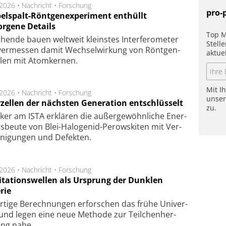
.2026 •
Nachricht
•
Forschung
pro-
elspalt-Röntgenexperiment enthüllt
orgene Details
Top M
hen­de bau­en welt­weit kleins­tes In­ter­fe­ro­me­ter
Stell
er­mes­sen da­mit Wech­sel­wir­kung von Rönt­gen­
aktue
­len mit Atom­ker­nen.
Mit I
.2026 •
Nachricht
•
Forschung
unse
rzellen der nächsten Generation entschlüsselt
zu.
ker am ISTA er­klä­ren die außer­ge­wöhn­li­che Ener­
us­beu­te von Blei-Halo­ge­nid-Perows­ki­ten mit Ver­
­ni­gung­en und De­fek­ten.
.2026 •
Nachricht
•
Forschung
itationswellen als Ursprung der Dunklen
rie
rtige Be­rech­nung­en er­for­schen das frü­he Uni­ver­
nd legen eine neue Me­tho­de zur Teil­chen­her­
lung nahe.