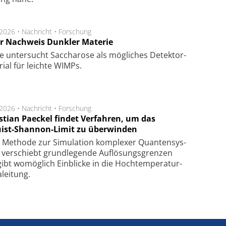
.2026 •
Nachricht
•
Forschung
r Nachweis Dunkler Materie
e unter­sucht Saccha­ro­se als mög­li­ches De­tek­tor­
­rial für leich­te WIMPs.
.2026 •
Nachricht
•
Forschung
stian Paeckel findet Verfahren, um das
ist-Shannon-Limit zu überwinden
Methode zur Simu­la­tion kom­ple­xer Quan­ten­sys­
 ver­schiebt grund­le­gen­de Auf­lösungs­gren­zen
ibt wo­mög­lich Ein­blicke in die Hoch­tempe­ra­tur­
lei­tung.