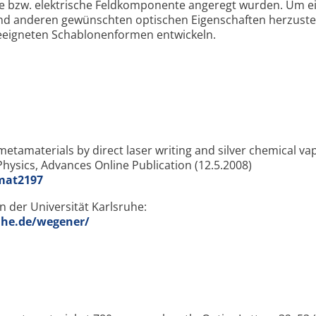
he bzw. elektrische Feldkomponente angeregt wurden. Um e
nd anderen gewünschten optischen Eigenschaften herzustel
eeigneten Schablonenformen entwickeln.
c metamaterials by direct laser writing and silver chemical v
Physics, Advances Online Publication (12.5.2008)
nmat2197
 der Universität Karlsruhe:
uhe.de/wegener/