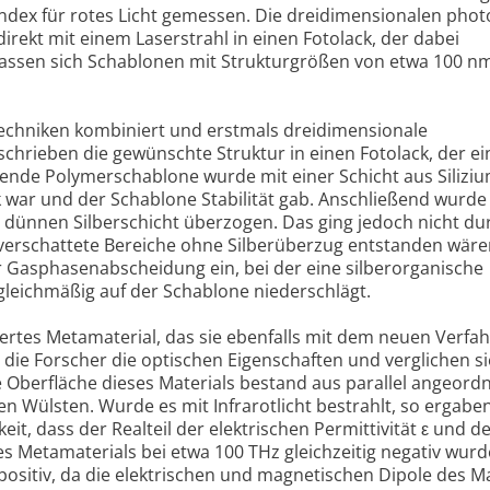
ndex für rotes Licht gemessen. Die dreidimensionalen pho
direkt mit einem Laserstrahl in einen Fotolack, der dabei
 lassen sich Schablonen mit Strukturgrößen von etwa 100 n
Techniken kombiniert und erstmals dreidimensionale
 schrieben die gewünschte Struktur in einen Fotolack, der ei
hende Polymerschablone wurde mit einer Schicht aus Silizi
k war und der Schablone Stabilität gab. Anschließend wurde
 dünnen Silberschicht überzogen. Das ging jedoch nicht du
verschattete Bereiche ohne Silberüberzug entstanden wäre
r Gasphasenabscheidung ein, bei der eine silberorganische
gleichmäßig auf der Schablone niederschlägt.
iertes Metamaterial, das sie ebenfalls mit dem neuen Verfa
 die Forscher die optischen Eigenschaften und verglichen si
Oberfläche dieses Materials bestand aus parallel angeord
n Wülsten. Wurde es mit Infrarotlicht bestrahlt, so ergabe
it, dass der Realteil der elektrischen Permittivität ε und d
s Metamaterials bei etwa 100 THz gleichzeitig negativ wurd
sitiv, da die elektrischen und magnetischen Dipole des Ma