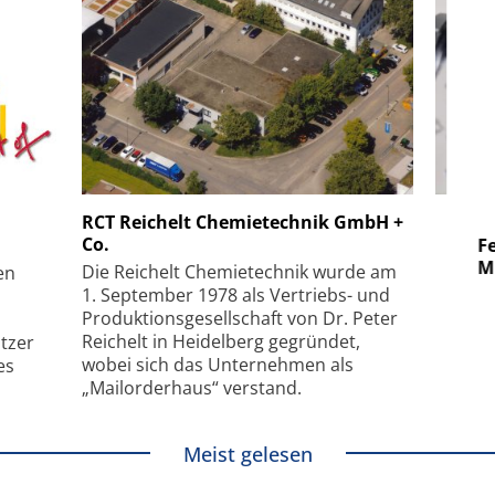
 GmbH
SmarAct GmbH
RCT Reichelt Chemietechnik GmbH +
Co.
uper-
Elektronenmikroskopie auf
Fem
hanismus
kleinstem Raum
Mu
Die Reichelt Chemietechnik wurde am
en
1. September 1978 als Vertriebs- und
Produktionsgesellschaft von Dr. Peter
Reichelt in Heidelberg gegründet,
tzer
wobei sich das Unternehmen als
es
„Mailorderhaus“ verstand.
Meist gelesen