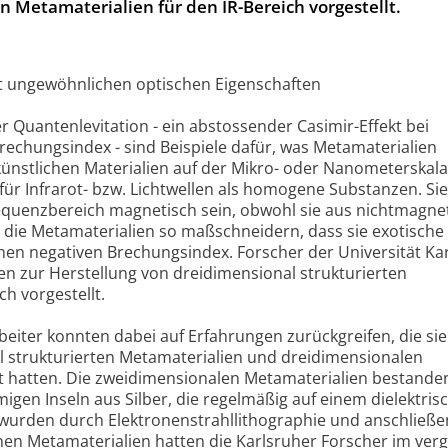
n Metamaterialien für den IR-Bereich vorgestellt.
t ungewöhnlichen optischen Eigenschaften
 Quantenlevitation - ein abstossender Casimir-Effekt bei
rechungsindex - sind Beispiele dafür, was Metamaterialien
ünstlichen Materialien auf der Mikro- oder Nanometerskala
e für Infrarot- bzw. Lichtwellen als homogene Substanzen. S
requenzbereich magnetisch sein, obwohl sie aus nichtmagne
die Metamaterialien so maßschneidern, dass sie exotische
inen negativen Brechungsindex. Forscher der Universität Ka
en zur Herstellung von dreidimensional strukturierten
ch vorgestellt.
eiter konnten dabei auf Erfahrungen zurückgreifen, die sie
l strukturierten Metamaterialien und dreidimensionalen
 hatten. Die zweidimensionalen Metamaterialien bestanden 
igen Inseln aus Silber, die regelmäßig auf einem dielektris
 wurden durch Elektronenstrahllithographie und anschließ
hen Metamaterialien hatten die Karlsruher Forscher im ve