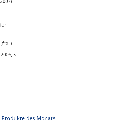
(2007)
for
f
(frei!)
2006, S.
Produkte des Monats