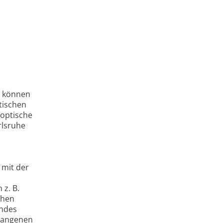
ie können
tischen
 optische
rlsruhe
 mit der
z. B.
chen
endes
rgangenen