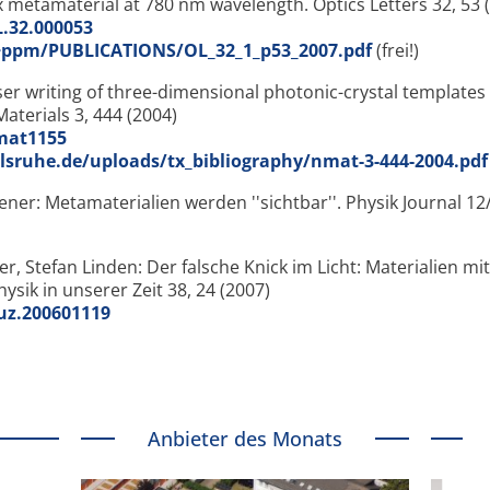
ex metamaterial at 780 nm wavelength. Optics Letters 32, 53 
L.32.000053
gr/~ppm/PUBLICATIONS/OL_32_1_p53_2007.pdf
(frei!)
aser writing of three-dimensional photonic-crystal templates 
terials 3, 444 (2004)
nmat1155
rlsruhe.de/uploads/tx_bibliography/nmat-3-444-2004.pd
er: Metamaterialien werden ''sichtbar''. Physik Journal 12/
, Stefan Linden: Der falsche Knick im Licht: Materialien mit
sik in unserer Zeit 38, 24 (2007)
iuz.200601119
Anbieter des Monats