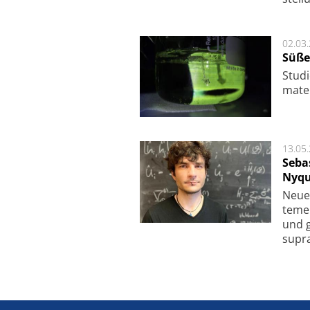
02.03
Süße
Studi
ma­te
13.05
Seba
Nyqu
Neue 
te­me
und g
supra­