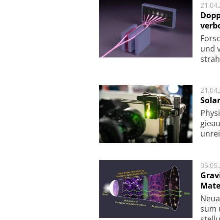
21.04
Dopp
verb
For­sc
und v
strah
21.04
Sola
Physi
gie­a
unrei
05.05
Grav
Mate
Neu­a
sum u
stel­