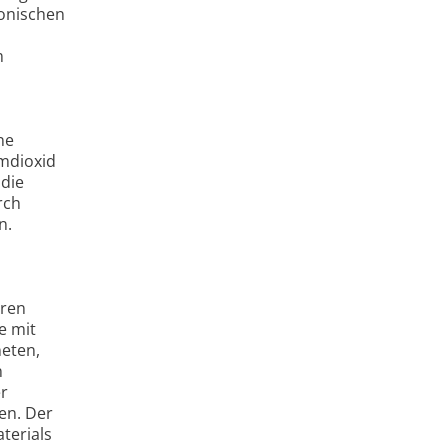
tonischen
m
ne
umdioxid
 die
rch
n.
hren
e mit
neten,
n
er
en. Der
terials