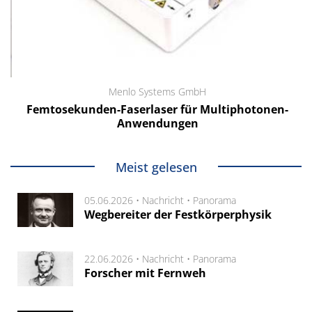
Menlo Systems GmbH
Femtosekunden-Faserlaser für Multiphotonen-
Anwendungen
Meist gelesen
05.06.2026 •
Nachricht
•
Panorama
Wegbereiter der Festkörperphysik
22.06.2026 •
Nachricht
•
Panorama
Forscher mit Fernweh