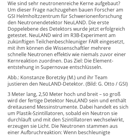
Wie sind sehr neutronenreiche Kerne aufgebaut?
Um dieser Frage nachzugehen bauen Forscher am
GSI Helmholtz­zentrum für Schwerionenforschung
den Neutronendetektor NeuLAND. Die erste
Doppelebene des Detektors wurde jetzt erfolgreich
getestet. NeuLAND wird im R3B-Experiment am
zukünftigen Teilchenbeschleuniger FAIR eingesetzt,
mit ihm können die Wissenschaftler mehrere
schnelle Neutronen effektiv wie niemals zuvor einer
Kernreaktion zuordnen. Das Ziel: Die Element­
entstehung in Supernovae entschlüsseln.
Abb.: Konstanze Boretzky (M.) und ihr Team
justieren den NeuLAND-Detektor. (Bild: G. Otto / GSI)
3 Meter lang, 2,50 Meter hoch und breit – so groß
wird der fertige Detektor NeuLAND sein und enthält
dreitausend Messinstrumente. Dabei handelt es sich
um Plastik-Szintillatoren, sobald ein Neutron sie
durchläuft und mit den Szintillatoren wechselwirkt,
erzeugen sie Licht. Die Neutronen stammen aus
einer Aufbruch­reaktion: Wenn beschleunigte