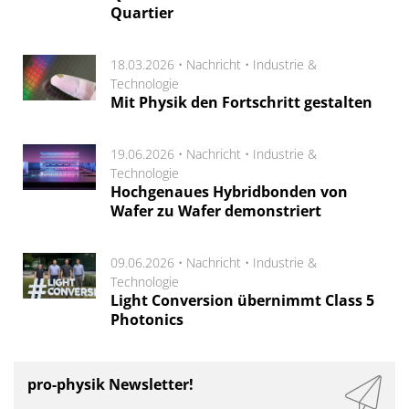
Quartier
18.03.2026 •
Nachricht
•
Industrie &
Technologie
Mit Physik den Fortschritt gestalten
19.06.2026 •
Nachricht
•
Industrie &
Technologie
Hochgenaues Hybridbonden von
Wafer zu Wafer demonstriert
09.06.2026 •
Nachricht
•
Industrie &
Technologie
Light Conversion übernimmt Class 5
Photonics
pro-physik Newsletter!