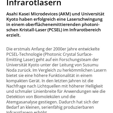
Infrarotlasern
Asahi Kasei Micro­devices (AKM) und Uni­ver­si­tät
Kyo­to ha­ben er­folg­reich eine Laser­schwing­ung
in einem ober­flächen­emit­tie­ren­den pho­to­ni­
schen Kris­tall-Laser (PCSEL) im In­fra­rot­be­reich
er­zielt.
Die erstmals Anfang der 2000er Jahre entwickelte
PCSEL-Technologie (Photonic Crystal Surface-
Emitting Laser) geht auf ein Forschungsteam der
Universität Kyoto unter der Leitung von Susumu
Noda zurück. Im Vergleich zu herkömmlichen Lasern
bietet sie eine höhere Funktionalität in einem
kompakten Gerät. In den letzten Jahren ist die
Nachfrage nach Lichtquellen mit höherer Helligkeit
und schmaler Linienbreite für Anwendungen wie die
Detektion von Biomolekülen und die
Atemgasanalyse gestiegen. Dadurch hat sich der
Bedarf an kleinen, serienfähig produzierbaren
Infrarotlasern erhöht.