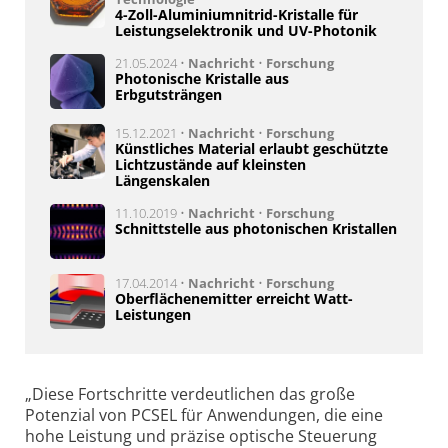
4-Zoll-Aluminiumnitrid-Kristalle für
Leistungselektronik und UV-Photonik
21.05.2024 •
Nachricht
•
Forschung
Photonische Kristalle aus
Erbgutsträngen
15.12.2021 •
Nachricht
•
Forschung
Künstliches Material erlaubt geschützte
Lichtzustände auf kleinsten
Längenskalen
11.10.2019 •
Nachricht
•
Forschung
Schnittstelle aus photonischen Kristallen
17.04.2014 •
Nachricht
•
Forschung
Oberflächenemitter erreicht Watt-
Leistungen
„Diese Fortschritte verdeutlichen das große
Potenzial von PCSEL für Anwendungen, die eine
hohe Leistung und präzise optische Steuerung