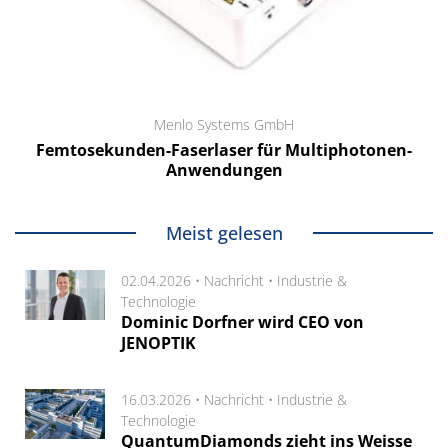
Menlo Systems GmbH
Femtosekunden-Faserlaser für Multiphotonen-
Anwendungen
Meist gelesen
02.04.2026 •
Nachricht
•
Industrie &
Technologie
Dominic Dorfner wird CEO von
JENOPTIK
16.03.2026 •
Nachricht
•
Industrie &
Technologie
QuantumDiamonds zieht ins Weisse