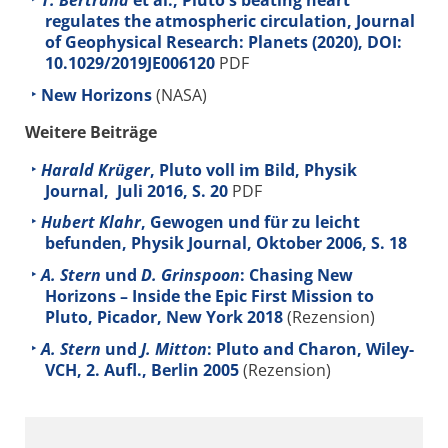
T. Bertrand
et al., Pluto's beating heart
regulates the atmospheric circulation, Journal
of Geophysical Research: Planets (2020), DOI:
10.1029/2019JE006120
PDF
New Horizons
(NASA)
Weitere Beiträge
Harald Krüger
, Pluto voll im Bild, Physik
Journal, Juli 2016, S. 20
PDF
Hubert Klahr
, Gewogen und für zu leicht
befunden, Physik Journal, Oktober 2006, S. 18
A. Stern
und
D. Grinspoon
: Chasing New
Horizons – Inside the Epic First Mission to
Pluto, Picador, New York 2018
(Rezension)
A. Stern
und
J. Mitton
: Pluto and Charon, Wiley-
VCH, 2. Aufl., Berlin 2005
(Rezension)