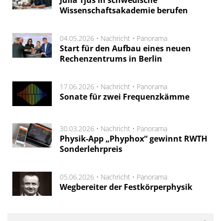
Julia Tjus in schwedische
Wissenschaftsakademie berufen
04.05.2026 •
Nachricht
•
Panorama
Start für den Aufbau eines neuen
Rechenzentrums in Berlin
17.06.2026 •
Nachricht
•
Panorama
Sonate für zwei Frequenzkämme
30.03.2026 •
Nachricht
•
Panorama
Physik-App „Phyphox“ gewinnt RWTH
Sonderlehrpreis
05.06.2026 •
Nachricht
•
Panorama
Wegbereiter der Festkörperphysik