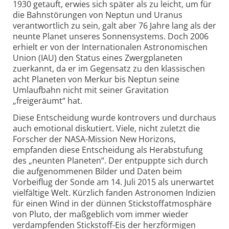
1930 getauft, erwies sich später als zu leicht, um für
die Bahnstörungen von Neptun und Uranus
verantwortlich zu sein, galt aber 76 Jahre lang als der
neunte Planet unseres Sonnensystems. Doch 2006
erhielt er von der Internationalen Astronomischen
Union (IAU) den Status eines Zwergplaneten
zuerkannt, da er im Gegensatz zu den klassischen
acht Planeten von Merkur bis Neptun seine
Umlaufbahn nicht mit seiner Gravitation
„freigeräumt“ hat.
Diese Entscheidung wurde kontrovers und durchaus
auch emotional diskutiert. Viele, nicht zuletzt die
Forscher der NASA-Mission New Horizons,
empfanden diese Entscheidung als Herabstufung
des „neunten Planeten“. Der entpuppte sich durch
die aufgenommenen Bilder und Daten beim
Vorbeiflug der Sonde am 14. Juli 2015 als unerwartet
vielfältige Welt. Kürzlich fanden Astronomen Indizien
für einen Wind in der dünnen Stickstoffatmosphäre
von Pluto, der maßgeblich vom immer wieder
verdampfenden Stickstoff-Eis der herzförmigen