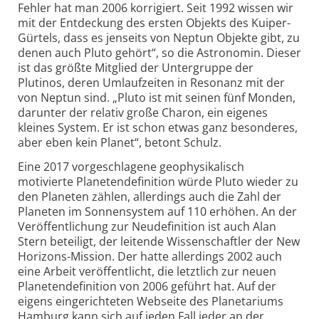
Fehler hat man 2006 korrigiert. Seit 1992 wissen wir
mit der Entdeckung des ersten Objekts des Kuiper-
Gürtels, dass es jenseits von Neptun Objekte gibt, zu
denen auch Pluto gehört“, so die Astronomin. Dieser
ist das größte Mitglied der Untergruppe der
Plutinos, deren Umlaufzeiten in Resonanz mit der
von Neptun sind. „Pluto ist mit seinen fünf Monden,
darunter der relativ große Charon, ein eigenes
kleines System. Er ist schon etwas ganz besonderes,
aber eben kein Planet“, betont Schulz.
Eine 2017 vorgeschlagene geophysikalisch
motivierte Planetendefinition würde Pluto wieder zu
den Planeten zählen, allerdings auch die Zahl der
Planeten im Sonnensystem auf 110 erhöhen. An der
Veröffentlichung zur Neudefinition ist auch Alan
Stern beteiligt, der leitende Wissenschaftler der New
Horizons-Mission. Der hatte allerdings 2002 auch
eine Arbeit veröffentlicht, die letztlich zur neuen
Planetendefinition von 2006 geführt hat. Auf der
eigens eingerichteten Webseite des Planetariums
Hamburg kann sich auf jeden Fall jeder an der