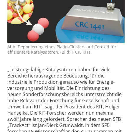
Abb.:Depo­nierung eines Platin-Clusters auf Ceroxid für
effi­zientere Kata­lysatoren. (Bild: ITCP, KIT)
„Leistungs­fähige Katalysatoren haben für viele
Bereiche heraus­ragende Bedeutung, für die
industrielle Produktion genauso wie für Energie­
versorgung und Mobilität. Die Einrichtung des
neuen Sonderforschungs­bereichs unterstreicht die
hohe Relevanz der Forschung für Gesellschaft und
Umwelt am KIT“, sagt der Präsident des KIT, Holger
Hanselka. Die KIT-Forscher werden nun maximal
zwölf Jahre lang gefördert. Sprecher des neuen SFB
„TrackAct“ ist Jan-Dierk Grunwaldt. In dem SFB
forschen 19 Wissen­schaftler des KIT zusammen mit