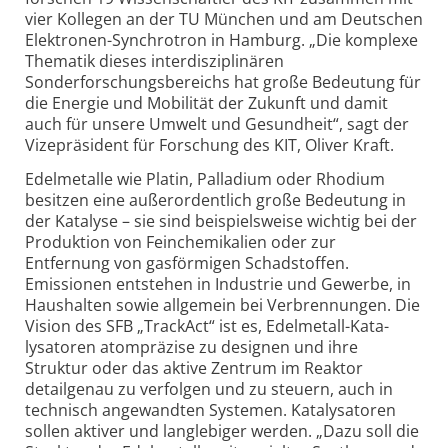
vier Kollegen an der TU München und am Deutschen
Elek­tronen-Synchrotron in Hamburg. „Die komplexe
Thematik dieses inter­disziplinären
Sonderforschungs­bereichs hat große Bedeutung für
die Energie und Mobilität der Zukunft und damit
auch für unsere Umwelt und Gesundheit“, sagt der
Vizepräsident für Forschung des KIT, Oliver Kraft.
Edelmetalle wie Platin, Palladium oder Rhodium
besitzen eine außer­ordentlich große Bedeutung in
der Katalyse – sie sind beispiels­weise wichtig bei der
Produktion von Fein­chemikalien oder zur
Entfernung von gasförmigen Schadstoffen.
Emissionen entstehen in Industrie und Gewerbe, in
Haushalten sowie allgemein bei Verbrennungen. Die
Vision des SFB „TrackAct“ ist es, Edelmetall-Kata­
lysatoren atompräzise zu designen und ihre
Struktur oder das aktive Zentrum im Reaktor
detailgenau zu verfolgen und zu steuern, auch in
technisch angewandten Systemen. Kata­lysatoren
sollen aktiver und langlebiger werden. „Dazu soll die