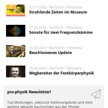
02.07.2026 •
Nachricht
•
Panorama
Strahlende Zeiten im Museum
17.06.2026 •
Nachricht
•
Panorama
Sonate für zwei Frequenzkämme
26.05.2026 •
Nachricht
•
Panorama
Beschlossenes Update
05.06.2026 •
Nachricht
•
Panorama
Wegbereiter der Festkörperphysik
pro-physik Newsletter!
Top Meldungen, exklusive Stellenangebote und viele
weitere aktuelle Nachrichten aus der Physik!