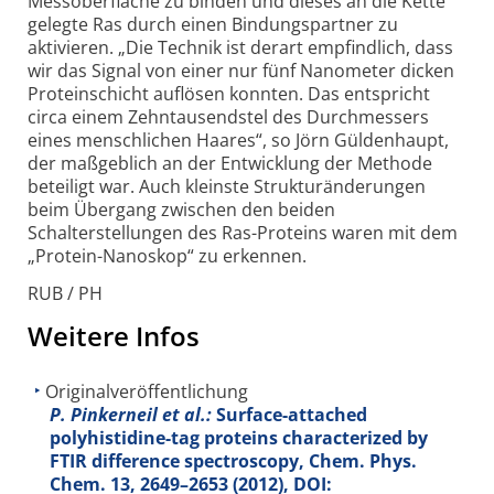
Messoberfläche zu binden und dieses an die Kette
gelegte Ras durch einen Bindungspartner zu
aktivieren. „Die Technik ist derart empfindlich, dass
wir das Signal von einer nur fünf Nanometer dicken
Proteinschicht auflösen konnten. Das entspricht
circa einem Zehntausendstel des Durchmessers
eines menschlichen Haares“, so Jörn Güldenhaupt,
der maßgeblich an der Entwicklung der Methode
beteiligt war. Auch kleinste Strukturänderungen
beim Übergang zwischen den beiden
Schalterstellungen des Ras-Proteins waren mit dem
„Protein-Nanoskop“ zu erkennen.
RUB / PH
Weitere Infos
Originalveröffentlichung
P. Pinkerneil et al.:
Surface-attached
polyhistidine-tag proteins characterized by
FTIR difference spectroscopy, Chem. Phys.
Chem.
13
, 2649–2653 (2012), DOI: