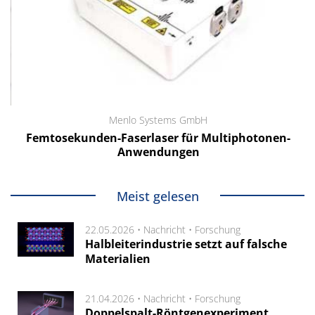
Menlo Systems GmbH
Femtosekunden-Faserlaser für Multiphotonen-
Anwendungen
Meist gelesen
22.05.2026 •
Nachricht
•
Forschung
Halbleiterindustrie setzt auf falsche
Materialien
21.04.2026 •
Nachricht
•
Forschung
Doppelspalt-Röntgenexperiment