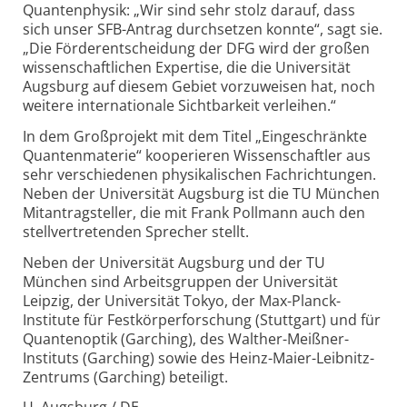
Quanten­physik: „Wir sind sehr stolz darauf, dass
sich unser SFB-Antrag durchsetzen konnte“, sagt sie.
„Die Förder­entscheidung der DFG wird der großen
wissenschaftlichen Expertise, die die Universität
Augsburg auf diesem Gebiet vorzuweisen hat, noch
weitere internationale Sichtbarkeit verleihen.“
In dem Großprojekt mit dem Titel „Eingeschränkte
Quanten­materie“ kooperieren Wissen­schaftler aus
sehr verschiedenen physikalischen Fach­richtungen.
Neben der Universität Augsburg ist die TU München
Mit­antragsteller, die mit Frank Pollmann auch den
stellvertretenden Sprecher stellt.
Neben der Universität Augsburg und der TU
München sind Arbeits­gruppen der Universität
Leipzig, der Universität Tokyo, der Max-Planck-
Institute für Festkörper­forschung (Stuttgart) und für
Quanten­optik (Garching), des Walther-Meißner-
Instituts (Garching) sowie des Heinz-Maier-Leibnitz-
Zentrums (Garching) beteiligt.