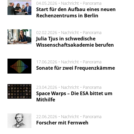
04.05.2026 •
Nachricht
•
Panorama
Start für den Aufbau eines neuen
Rechenzentrums in Berlin
02.02.2026 •
Nachricht
•
Panorama
Julia Tjus in schwedische
Wissenschaftsakademie berufen
17.06.2026 •
Nachricht
•
Panorama
Sonate für zwei Frequenzkämme
23.04.2026 •
Nachricht
•
Panorama
Space Warps – Die ESA bittet um
Mithilfe
22.06.2026 •
Nachricht
•
Panorama
Forscher mit Fernweh