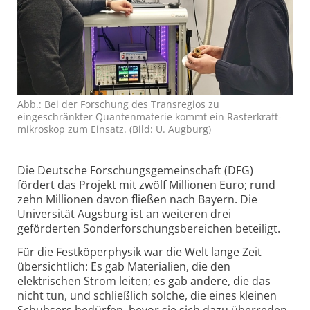
Abb.: Bei der Forschung des Trans­regios zu
eingeschränkter Quanten­materie kommt ein Raster­kraft­
mikroskop zum Einsatz. (Bild: U. Augburg)
Die Deutsche Forschungs­gemeinschaft (DFG)
fördert das Projekt mit zwölf Millionen Euro; rund
zehn Millionen davon fließen nach Bayern. Die
Universität Augsburg ist an weiteren drei
geförderten Sonder­forschungs­bereichen beteiligt.
Für die Festköperphysik war die Welt lange Zeit
übersichtlich: Es gab Materialien, die den
elektrischen Strom leiten; es gab andere, die das
nicht tun, und schließlich solche, die eines kleinen
Schubsers bedürfen, bevor sie sich dazu überreden