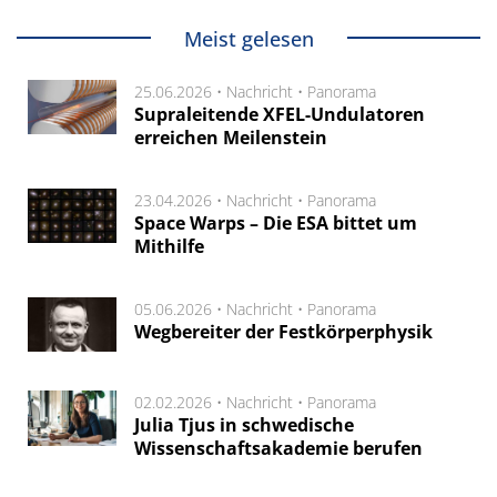
Meist gelesen
25.06.2026 •
Nachricht
•
Panorama
Supraleitende XFEL-Undulatoren
erreichen Meilenstein
23.04.2026 •
Nachricht
•
Panorama
Space Warps – Die ESA bittet um
Mithilfe
05.06.2026 •
Nachricht
•
Panorama
Wegbereiter der Festkörperphysik
02.02.2026 •
Nachricht
•
Panorama
Julia Tjus in schwedische
Wissenschaftsakademie berufen