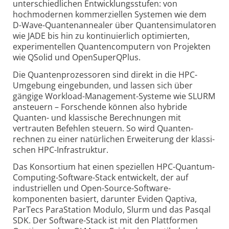
unter­schied­lichen Entwicklungs­stufen: von
hochmodernen kommer­ziellen Systemen wie dem
D-Wave-Quanten­annealer über Quanten­simulatoren
wie JADE bis hin zu kontinu­ierlich optimierten,
experimen­tellen Quanten­computern von Projekten
wie QSolid und OpenSuperQPlus.
Die Quantenprozessoren sind direkt in die HPC-
Umgebung eingebunden, und lassen sich über
gängige Workload-Management-Systeme wie SLURM
ansteuern – Forschende können also hybride
Quanten- und klassische Berechnungen mit
vertrauten Befehlen steuern. So wird Quanten­
rechnen zu einer natürlichen Erweiterung der klassi­
schen HPC-Infra­struktur.
Das Konsortium hat einen speziellen HPC-Quantum-
Computing-Software-Stack entwickelt, der auf
industri­ellen und Open-Source-Software­
komponenten basiert, darunter Eviden Qaptiva,
ParTecs ParaStation Modulo, Slurm und das Pasqal
SDK. Der Software-Stack ist mit den Platt­formen