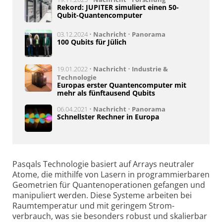
Rekord: JUPITER simuliert einen 50-
Qubit-Quantencomputer
03.12.2024 •
Nachricht
•
Panorama
100 Qubits für Jülich
19.01.2022 •
Nachricht
•
Industrie &
Technologie
Europas erster Quantencomputer mit
mehr als fünftausend Qubits
06.04.2021 •
Nachricht
•
Panorama
Schnellster Rechner in Europa
Pasqals Technologie basiert auf Arrays neutraler
Atome, die mit­hilfe von Lasern in program­mierbaren
Geome­trien für Quanten­operationen gefangen und
manipu­liert werden. Diese Systeme arbeiten bei
Raum­temperatur und mit geringem Strom­
verbrauch, was sie besonders robust und skalierbar