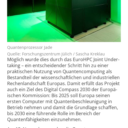
Quantenprozessor Jade
Quelle: Forschungszentrum Jülich / Sascha Kreklau
Möglich wurde dies durch das EuroHPC Joint Under­
taking – ein entscheidender Schritt hin zu einer
prakti­schen Nutzung von Quanten­compu­ting als
Bestand­teil der wissen­schaft­lichen und indus­tri­ellen
Rechen­land­schaft Europas. Damit erfüllt das Projekt
auch ein Ziel des Digital Compass 2030 der Europä­
ischen Kom­mis­sion: Bis 2025 soll Europa seinen
ersten Com­puter mit Quanten­beschleu­nigung in
Betrieb nehmen und damit die Grund­lage schaffen,
bis 2030 eine führende Rolle im Bereich der
Quanten­fähig­keiten einzu­nehmen.