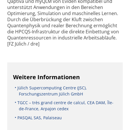
Qaptiva und myQLM von Eviden kompatibel und
unter­stützt Anwendungen in den Bereichen
Optimierung, Simulation und maschinelles Lernen.
Durch die Über­brückung der Kluft zwischen
Quanten­physik und realer Berechnung ermöglicht
die HPCQS-Infra­struktur die direkte Einbettung von
Quanten­ressourcen in indus­trielle Arbeits­abläufe.
[FZ Jülich / dre]
Weitere Informationen
Jülich Supercomputing Centre (JSC),
Forschungszentrum Jülich GmbH
TGCC – très grand centre de calcul, CEA DAM, Île-
de-France, Arpajon cedex
PASQAL SAS, Palaiseau