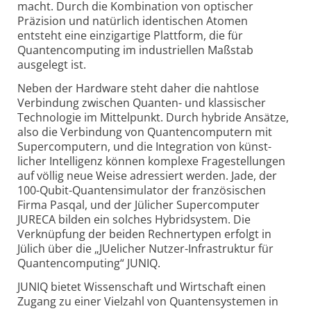
macht. Durch die Kombination von optischer
Präzision und natürlich identi­schen Atomen
entsteht eine einzig­artige Plattform, die für
Quanten­computing im industri­ellen Maßstab
ausgelegt ist.
Neben der Hardware steht daher die nahtlose
Verbindung zwischen Quanten- und klassischer
Techno­logie im Mittelpunkt. Durch hybride Ansätze,
also die Verbindung von Quanten­computern mit
Super­computern, und die Integration von künst­
licher Intelli­genz können komplexe Frage­stellungen
auf völlig neue Weise adressiert werden. Jade, der
100-Qubit-Quanten­simulator der französischen
Firma Pasqal, und der Jülicher Super­computer
JURECA bilden ein solches Hybrid­system. Die
Verknüpfung der beiden Rechnertypen erfolgt in
Jülich über die „JUelicher Nutzer-Infra­struktur für
Quanten­computing“ JUNIQ.
JUNIQ bietet Wissenschaft und Wirtschaft einen
Zugang zu einer Vielzahl von Quanten­systemen in