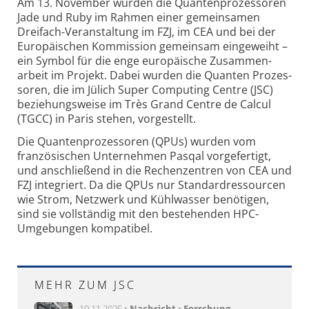
Am 13. November wurden die Quanten­prozessoren
Jade und Ruby im Rahmen einer gemein­samen
Dreifach-Veran­stal­tung im FZJ, im CEA und bei der
Europä­ischen Kom­mis­sion gemein­sam einge­weiht –
ein Symbol für die enge europä­ische Zusammen­
arbeit im Projekt. Dabei wurden die Quanten Prozes­
soren, die im Jülich Super Compu­ting Centre (JSC)
bezie­hungs­weise im Très Grand Centre de Calcul
(TGCC) in Paris stehen, vorge­stellt.
Die Quantenprozessoren (QPUs) wurden vom
franzö­sischen Unter­nehmen Pasqal vorge­fertigt,
und anschließend in die Rechen­zentren von CEA und
FZJ inte­griert. Da die QPUs nur Standard­res­sourcen
wie Strom, Netz­werk und Kühl­wasser benö­tigen,
sind sie voll­ständig mit den beste­henden HPC-
Umge­bungen kompa­tibel.
MEHR ZUM JSC
19.11.2025 •
Nachricht
•
Forschung