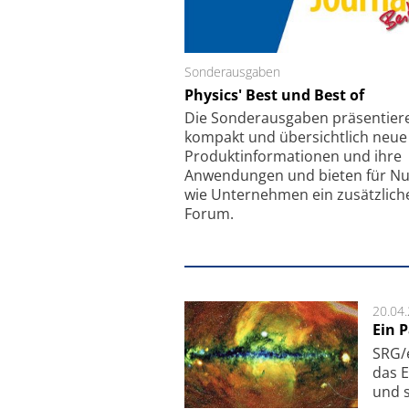
Sonderausgaben
Schäfter + Kirchhoff
Physics' Best und Best of
Faserkoppler mit S
Feinfokussierungsmec
Die Sonder­ausgaben präsentier
kompakt und übersichtlich neue
Produkt­informationen und ihre
Anwendungen und bieten für Nu
wie Unternehmen ein zusätzlich
Forum.
20.04
Ein 
SRG/e
das E
und s