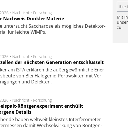
.2026 •
Nachricht
•
Forschung
Mit I
r Nachweis Dunkler Materie
unse
e unter­sucht Saccha­ro­se als mög­li­ches De­tek­tor­
zu.
­rial für leich­te WIMPs.
.2026 •
Nachricht
•
Forschung
rzellen der nächsten Generation entschlüsselt
ker am ISTA er­klä­ren die außer­ge­wöhn­li­che Ener­
us­beu­te von Blei-Halo­ge­nid-Perows­ki­ten mit Ver­
­ni­gung­en und De­fek­ten.
.2026 •
Nachricht
•
Forschung
elspalt-Röntgenexperiment enthüllt
orgene Details
hen­de bau­en welt­weit kleins­tes In­ter­fe­ro­me­ter
er­mes­sen da­mit Wech­sel­wir­kung von Rönt­gen­