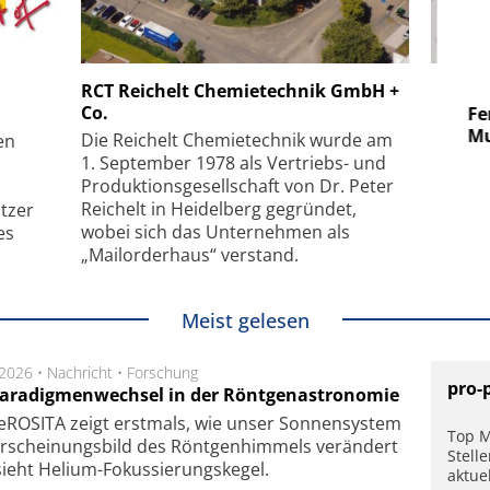
 GmbH
SmarAct GmbH
RCT Reichelt Chemietechnik GmbH +
Co.
uper-
Elektronenmikroskopie auf
Fem
hanismus
kleinstem Raum
Mu
Die Reichelt Chemietechnik wurde am
en
1. September 1978 als Vertriebs- und
Produktionsgesellschaft von Dr. Peter
Reichelt in Heidelberg gegründet,
tzer
wobei sich das Unternehmen als
es
„Mailorderhaus“ verstand.
Meist gelesen
.2026 •
Nachricht
•
Forschung
pro-
Paradigmenwechsel in der Röntgenastronomie
ROSITA zeigt erst­mals, wie unser Son­nen­sys­tem
Top M
r­schei­nungs­bild des Rönt­gen­him­mels ver­än­dert
Stell
ieht Helium-Fokus­sie­rungs­ke­gel.
aktue