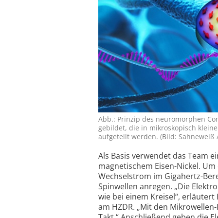
Abb.: Prinzip des neuro­morphen Com
gebildet, die in mikro­skopisch klei
aufgeteilt werden. (Bild: Sahneweiß 
Als Basis verwendet das Team e
magnetischem Eisen-Nickel. Um 
Wechsel­strom im Gigahertz-Berei
Spinwellen anregen. „Die Elektro
wie bei einem Kreisel“, erläute
am HZDR. „Mit den Mikrowellen-I
Takt.“ Anschließend geben die El