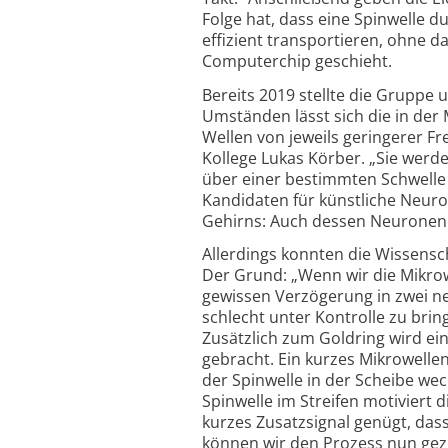
Folge hat, dass eine Spinwelle d
effizient transportieren, ohne 
Computerchip geschieht.
Bereits 2019 stellte die Gruppe
Umständen lässt sich die in der
Wellen von jeweils geringerer Fre
Kollege Lukas Körber. „Sie werde
über einer bestimmten Schwelle 
Kandidaten für künstliche Neuron
Gehirns: Auch dessen Neuronen fe
Allerdings konnten die Wissen­sc
Der Grund: „Wenn wir die Mikrowel
gewissen Verzögerung in zwei ne
schlecht unter Kontrolle zu brin
Zusätzlich zum Goldring wird ein
gebracht. Ein kurzes Mikrowellen
der Spinwelle in der Scheibe wec
Spinwelle im Streifen motiviert d
kurzes Zusatzsignal genügt, dass
können wir den Prozess nun gezie