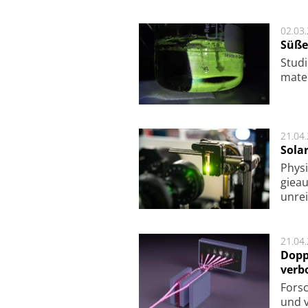
02.03
Süße
Studi
ma­te
21.04
Sola
Physi
gie­a
unrei
21.04
Dopp
verb
For­sc
und v