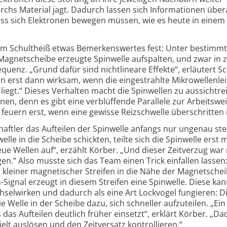
urchs Material jagt. Dadurch lassen sich Infor­mationen übe
dass sich Elektronen bewegen müssen, wie es heute in einem
 um Schultheiß etwas Bemerkens­wertes fest: Unter bestimm
 Magnetscheibe erzeugte Spinwelle aufspalten, und zwar in 
quenz. „Grund dafür sind nichtlineare Effekte“, erläutert Sc
n erst dann wirksam, wenn die einge­strahlte Mikrowellen­le
liegt.“ Dieses Verhalten macht die Spinwellen zu aussichtre
en, denn es gibt eine verblüffende Parallele zur Arbeitswe
uern erst, wenn eine gewisse Reizschwelle über­schritten i
haftler das Aufteilen der Spinwelle anfangs nur ungenau st
le in die Scheibe schickten, teilte sich die Spinwelle erst m
ue Wellen auf“, erzählt Körber. „Und dieser Zeitverzug war
gen.“ Also musste sich das Team einen Trick einfallen lassen
 kleiner magne­tischer Streifen in die Nähe der Magnetsche
-Signal erzeugt in diesem Streifen eine Spinwelle. Diese kan
hsel­wirken und dadurch als eine Art Lockvogel fungieren: D
ie Welle in der Scheibe dazu, sich schneller aufzuteilen. „Ei
 das Aufteilen deutlich früher einsetzt“, erklärt Körber. „D
lt auslösen und den Zeitversatz kontrol­lieren.“