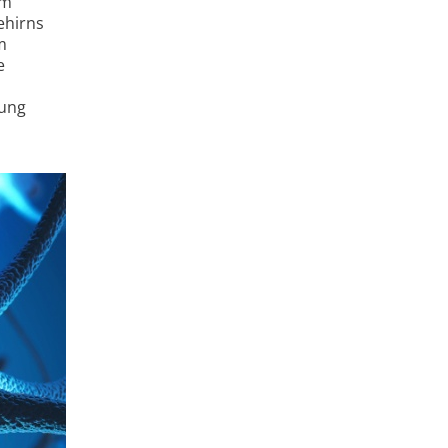
em
ehirns
m
e
nung