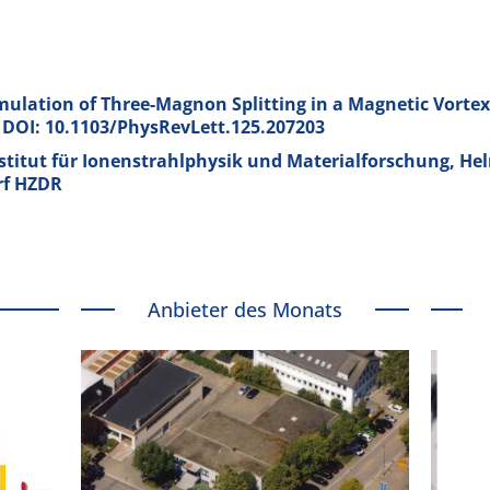
ulation of Three-Magnon Splitting in a Magnetic Vortex
); DOI: 10.1103/PhysRevLett.125.207203
stitut für Ionenstrahlphysik und Materialforschung, He
rf HZDR
Anbieter des Monats