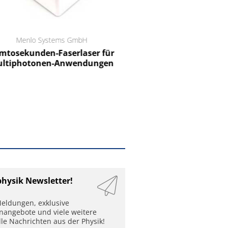
Menlo Systems GmbH
RCT Reichelt Chemietechnik
tosekunden-Faserlaser für
Ein Unternehmen für I
ltiphotonen-Anwendungen
physik Newsletter!
eldungen, exklusive
enangebote und viele weitere
lle Nachrichten aus der Physik!