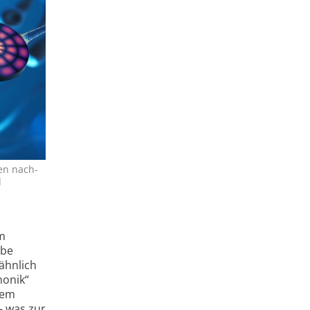
en nach­
d
em
ibe
 ähnlich
nonik“
dem
– was zur