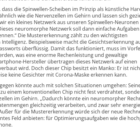
 dass die Spinwellen-Scheiben im Prinzip als künstliche Ha
hnlich wie die Nerven­zellen im Gehirn und lassen sich gezie
 wir ein kleines Netzwerk aus unseren Spinwellen-Neuronen
„Dieses neuromorphe Netzwerk soll dann einfache Aufgaben
nnen.“ Die Muster­erkennung zählt zu den wichtigsten
Intelligenz. Beispiels­weise macht die Gesichts­erkennung 
ssworts überflüssig. Damit das funktioniert, muss im Vorfe
erden, was eine enorme Rechen­leistung und gewaltige
rtphone-Hersteller übertragen dieses Netzwerk auf einen
erbaut wird. Doch dieser Chip besitzt ein Manko: Er ist nich
weise keine Gesichter mit Corona-Maske erkennen kann.
egen könnte auch mit solchen Situationen umgehen: Sein
u einem konven­tionellen Chip nicht fest verdrahtet, sonde
nzellen im Gehirn. „Dadurch könnte ein neuro­morpher Rech
tenmengen gleichzeitig verarbeiten, und zwar sehr energie
. Außer für die Muster­erkennung würde sich der neue Rechn
evantes Feld anbieten: für Optimierungs­aufgaben wie die hoc
hone.