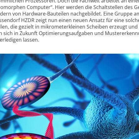
kömm­lichen Prozessoren. Doch die Fachwelt arbeitet an ein
romorphen Computer“. Hier werden die Schaltstellen des G
ondern von Hardware-Bauteilen nachgebildet. Eine Gruppe a
endorf HZDR zeigt nun einen neuen Ansatz für eine solch
en, die gezielt in mikrometer­kleinen Scheiben erzeugt und
n sich in Zukunft Optimierungs­aufgaben und Muster­erken
erledigen lassen.