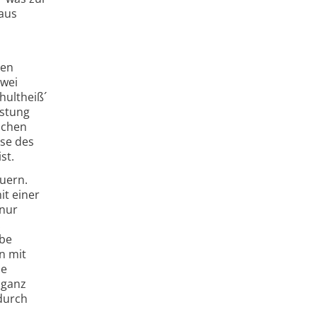
raus
ten
zwei
hultheiß´
istung
ichen
ise des
st.
euern.
it einer
 nur
:
ibe
n mit
ie
n ganz
adurch