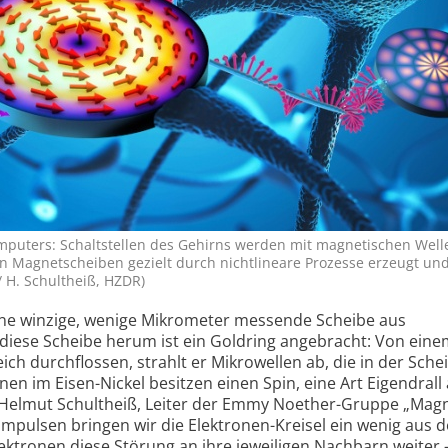
puters: Schalt­stellen des Gehirns werden mit magne­tischen Well
nen Magnet­scheiben gezielt durch nichtlineare Prozesse erzeugt un
/ H. Schultheiß, HZDR)
ine winzige, wenige Mikrometer messende Scheibe aus
diese Scheibe herum ist ein Goldring angebracht: Von ein
ch durchflossen, strahlt er Mikrowellen ab, die in der Sche
nen im Eisen-Nickel besitzen einen Spin, eine Art Eigendrall
rt Helmut Schultheiß, Leiter der Emmy Noether-Gruppe „Mag
mpulsen bringen wir die Elek­tronen-Kreisel ein wenig aus 
ektronen diese Störung an ihre jeweiligen Nachbarn weiter 