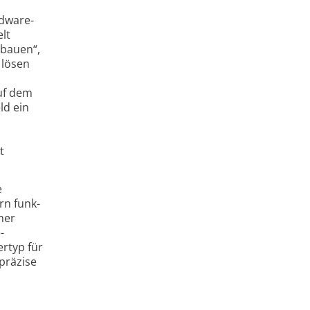
rdware-
lt
 bauen“,
 lösen
auf dem
ld ein
t
e
rn funk­
ner
­
ertyp für
hpräzise