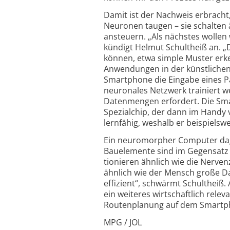
Damit ist der Nachweis erbracht,
Neuronen taugen – sie schalten ä
ansteuern. „Als nächstes wollen
kündigt Helmut Schultheiß an. 
können, etwa simple Muster erke
Anwendungen in der künstlichen 
Smartphone die Eingabe eines Pa
neuronales Netzwerk trainiert w
Datenmengen erfordert. Die Sma
Spezialchip, der dann im Handy v
lernfähig, weshalb er beispiels­
Ein neuromorpher Computer dag
Bauelemente sind im Gegensatz z
tionieren ähnlich wie die Nerve
ähnlich wie der Mensch große Da
effizient“, schwärmt Schultheiß
ein weiteres wirt­schaftlich rel
Routenplanung auf dem Smartp
MPG / JOL