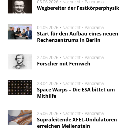
05.06.2026 •
Nachricht
•
Panorama
Wegbereiter der Festkörperphysik
04.05.2026 •
Nachricht
•
Panorama
Start für den Aufbau eines neuen
Rechenzentrums in Berlin
22.06.2026 •
Nachricht
•
Panorama
Forscher mit Fernweh
23.04.2026 •
Nachricht
•
Panorama
Space Warps – Die ESA bittet um
Mithilfe
25.06.2026 •
Nachricht
•
Panorama
Supraleitende XFEL-Undulatoren
erreichen Meilenstein