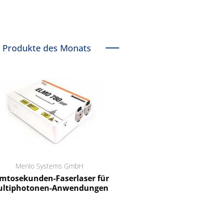
Produkte des Monats
Menlo Systems GmbH
RCT Reichelt Chemietechnik
tosekunden-Faserlaser für
Ein Unternehmen für I
ltiphotonen-Anwendungen