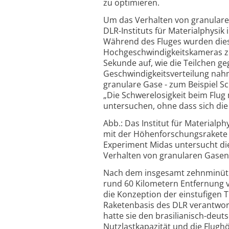
zu optimieren.
Um das Verhalten von granularen
DLR-Instituts für Materialphysik
Während des Fluges wurden dies
Hochgeschwindigkeitskameras ze
Sekunde auf, wie die Teilchen ge
Geschwindigkeitsverteilung nahm
granulare Gase - zum Beispiel Sc
„Die Schwerelosigkeit beim Flug
untersuchen, ohne dass sich die 
Abb.: Das Institut für Materialp
mit der Höhenforschungsrakete 
Experiment Midas untersucht di
Verhalten von granularen Gasen. 
Nach dem insgesamt zehnminütig
rund 60 Kilometern Entfernung 
die Konzeption der einstufigen 
Raketenbasis des DLR verantwort
hatte sie den brasilianisch-deu
Nutzlastkapazität und die Flugh