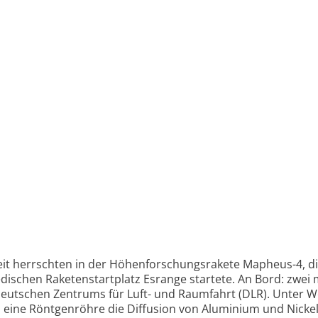
keit herrschten in der Höhen­forschungs­rakete Mapheus-4, d
i­schen Raketen­start­platz Esrange startete. An Bord: zwei 
Deutschen Zentrums für Luft- und Raumfahrt (DLR). Unter 
eine Röntgen­röhre die Diffusion von Alumi­nium und Nicke