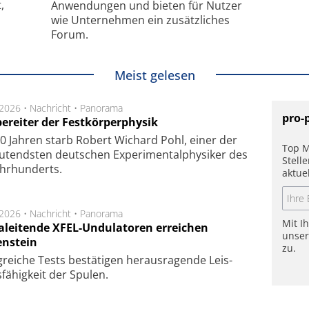
,
Anwendungen und bieten für Nutzer
wie Unternehmen ein zusätzliches
Forum.
Meist gelesen
.2026 •
Nachricht
•
Panorama
pro-
ereiter der Festkörperphysik
0 Jahren starb Robert Wichard Pohl, einer der
Top M
utendsten deutschen Experimentalphysiker des
Stell
ahrhunderts.
aktue
.2026 •
Nachricht
•
Panorama
Mit I
aleitende XFEL-Undulatoren erreichen
unse
enstein
zu.
g­rei­che Tests be­stä­ti­gen he­raus­ra­gen­de Leis­
fä­hig­keit der Spu­len.