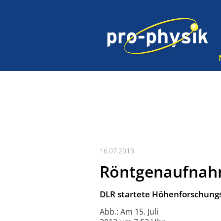
16.07.2013
Röntgenaufnahm
DLR startete Höhenforschung
Abb.: Am 15. Juli