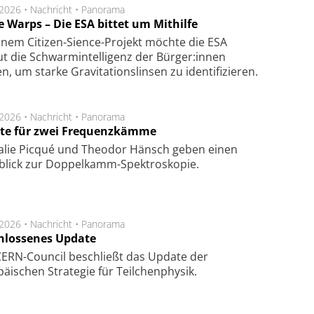
.2026 •
Nachricht
•
Panorama
e Warps – Die ESA bittet um Mithilfe
inem Citizen-Sience-Projekt möchte die ESA
t die Schwarmintelligenz der Bürger:innen
n, um starke Gravitationslinsen zu identifizieren.
.2026 •
Nachricht
•
Panorama
te für zwei Frequenzkämme
alie Picqué und Theodor Hänsch geben einen
blick zur Doppelkamm-Spektroskopie.
.2026 •
Nachricht
•
Panorama
hlossenes Update
CERN-Council beschließt das Update der
äischen Strategie für Teilchenphysik.