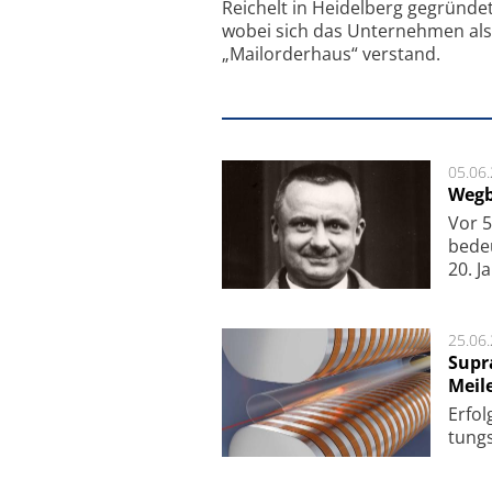
Reichelt in Heidelberg gegründet
wobei sich das Unternehmen als
„Mailorderhaus“ verstand.
05.06
Wegb
Vor 5
bede
20. J
25.06
Supr
Meil
Er­fol
tungs­