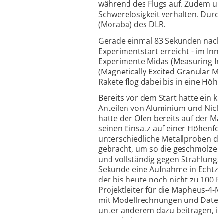
während des Flugs auf. Zudem un
Schwere­losig­keit verhalten. Du
(Moraba) des DLR.
Gerade einmal 83 Sekunden nach
Experimentstart erreicht - im 
Experimente Midas (Measuring I
(Magnetically Excited Granular M
Rakete flog dabei bis in eine Hö
Bereits vor dem Start hatte ein 
Anteilen von Aluminium und Nick
hatte der Ofen bereits auf der 
seinen Einsatz auf einer Höhenf
unterschiedliche Metallproben 
gebracht, um so die geschmolze
und vollständig gegen Strahlun
Sekunde eine Aufnahme in Echtzeit
der bis heute noch nicht zu 100 P
Projektleiter für die Mapheus-4
mit Modellrechnungen und Daten
unter anderem dazu beitragen, i