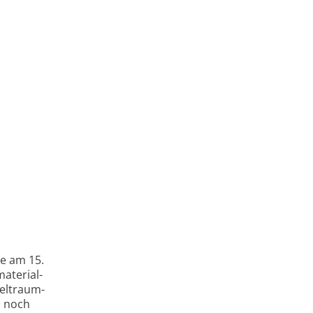
ie am 15.
material­
Weltraum­
l noch