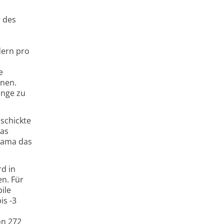
r des
dern pro
e
nnen.
änge zu
 schickte
Das
rama das
d in
n. Für
ile
is -3
on 272