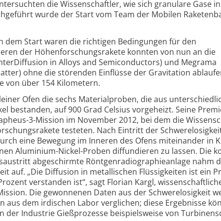
tersuchten die Wissen­schaftler, wie sich granulare Gase in
rch­geführt wurde der Start vom Team der Mobilen Raketen­b
 dem Start waren die richtigen Bedingungen für den
Inneren der Höhenforschungsrakete konnten von nun an die
nterDiffusion in Alloys and Semiconductors) und Megrama
atter) ohne die störenden Einflüsse der Gravitation ablaufe
he von über 154 Kilometern.
kleiner Ofen die sechs Materialproben, die aus unterschiedl
el bestanden, auf 900 Grad Celsius vorgeheizt. Seine Premi
Mapheus-3-Mission im November 2012, bei dem die Wissensc
orschungsrakete testeten. Nach Eintritt der Schwerelosigke
durch eine Bewegung im Inneren des Ofens miteinander in 
nen Aluminium-Nickel-Proben diffundieren zu lassen. Die 
gsaustritt abgeschirmte Röntgenradiographieanlage nahm d
 auf. „Die Diffusion in metallischen Flüssigkeiten ist ein P
rozent verstanden ist“, sagt Florian Kargl, wissenschaftlich
-Mission. Die gewonnenen Daten aus der Schwerelosigkeit 
 aus dem irdischen Labor verglichen; diese Ergebnisse kö
n der Industrie Gießprozesse beispielsweise von Turbinens