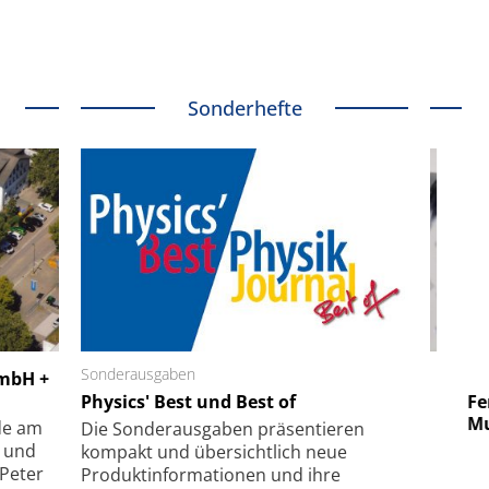
Sonderhefte
 GmbH
Sonderausgaben
SmarAct GmbH
GmbH +
uper-
Physics' Best und Best of
Elektronenmikroskopie auf
Fem
hanismus
kleinstem Raum
Mu
de am
Die Sonder­ausgaben präsentieren
- und
kompakt und übersichtlich neue
 Peter
Produkt­informationen und ihre