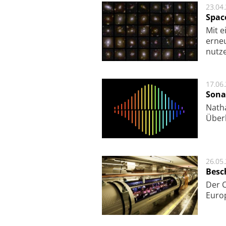
23.04
Spac
Mit e
erneu
nutze
17.06
Sona
Nath
Über
26.05
Besc
Der 
Europ