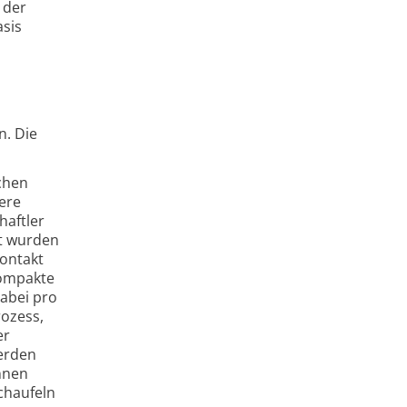
 der
asis
n. Die
ichen
ere
haftler
it wurden
Kontakt
kompakte
abei pro
rozess,
er
werden
nnen
chaufeln