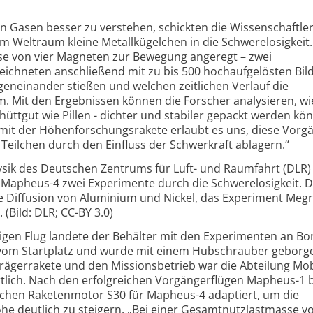
 Gasen besser zu verstehen, schickten die Wissenschaftle
 im Weltraum kleine Metallkügelchen in die Schwerelosigkeit.
e von vier Magneten zur Bewegung angeregt – zwei
ichneten anschließend mit zu bis 500 hochaufgelösten Bil
geneinander stießen und welchen zeitlichen Verlauf die
. Mit den Ergebnissen können die Forscher analysieren, wi
hüttgut wie Pillen - dichter und stabiler gepackt werden kö
 mit der Höhenforschungsrakete erlaubt es uns, diese Vorg
Teilchen durch den Einfluss der Schwerkraft ablagern.“
hysik des Deutschen Zentrums für Luft- und Raumfahrt (DLR)
Mapheus-4 zwei Experimente durch die Schwerelosigkeit. 
e Diffusion von Aluminium und Nickel, das Experiment Meg
(Bild: DLR; CC-BY 3.0)
en Flug landete der Behälter mit den Experimenten an Bor
vom Startplatz und wurde mit einem Hubschrauber geborge
Trägerrakete und den Missionsbetrieb war die Abteilung Mob
lich. Nach den erfolgreichen Vorgängerflügen Mapheus-1 b
tschen Raketenmotor S30 für Mapheus-4 adaptiert, um die
öhe deutlich zu steigern. „Bei einer Gesamtnutzlastmasse v