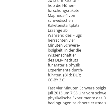
2013 um 7.53 Uhr
hob die Höhen­­
forschungs­­rakete
Mapheus-4 vom
schwedi­schen
Raketen­start­platz
Esrange ab.
Während des Flugs
herrschten vier
Minuten Schwere­
losig­keit, in der die
Wissen­schaftler
des DLR-Instituts
für Material­physik
Experi­mente durch­
führten. (Bild: DLR;
CC-BY 3.0)
Fast vier Minuten Schwere­losig­
Juli 2013 um 7.53 Uhr vom schwed
physi­kalische Experimente des 
bedingungen zeichnete erstmals 