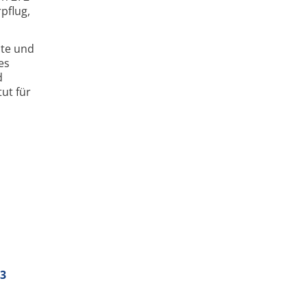
pflug,
ate und
es
d
tut für
13