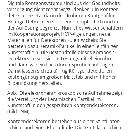
Digitale Röntgensysteme sind aus der Gesundheits­
versorgung nicht mehr wegzudenken. Ein Röntgen­
detektor ersetzt darin den früheren Röntgen­film.
Heutige Detektoren sind teuer, empfindlich und in
der Auflösung begrenzt. Nun ist es Wissen­schaftlern
im Kooperations­projekt HOP-X gelungen, neue
Materialien für Detektoren zu entwickeln: Sie
betteten dazu Keramik-Partikel in einen leit­fähigen
Kunst­stoff ein. Die Bestand­teile dieses Komposit-
Detektors lassen sich in Lösungs­mittel einrühren
und dann wie ein Lack durch Sprühen auftragen.
Damit lassen sich zukünftig Röntgen­detektoren
kosten­günstig im großen Maßstab und mit hoher
Bild­auf­lösung herstellen.
Abb.: Die elektronenmikroskopische Aufnahme zeigt
die Verteilung der keramischen Partikel im
Kunststoff in den gesprühten Röntgendetektoren.
(Bild: INM)
Röntgendetektoren bestehen aus einer Szintillator­
schicht und einer Photo­diode. Die Szintillator­schicht