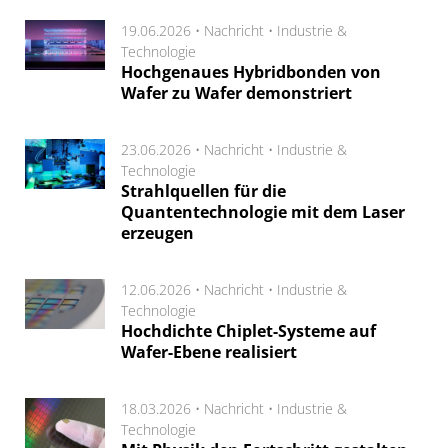
19.06.2026 •
Nachricht
•
Industrie &
Technologie
Hochgenaues Hybridbonden von
Wafer zu Wafer demonstriert
23.06.2026 •
Nachricht
•
Industrie &
Technologie
Strahlquellen für die
Quantentechnologie mit dem Laser
erzeugen
12.06.2026 •
Nachricht
•
Industrie &
Technologie
Hochdichte Chiplet-Systeme auf
Wafer-Ebene realisiert
18.03.2026 •
Nachricht
•
Industrie &
Technologie