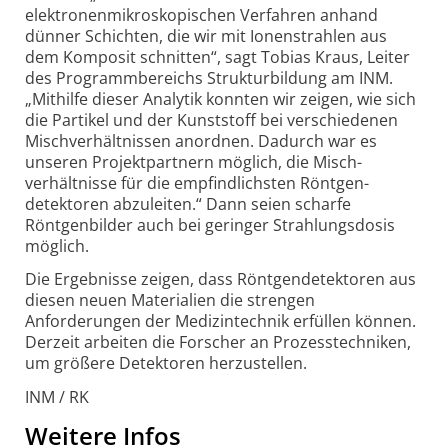
elektronen­mikro­skopischen Verfahren anhand
dünner Schichten, die wir mit Ionen­strahlen aus
dem Komposit schnitten“, sagt Tobias Kraus, Leiter
des Programm­bereichs Struktur­bildung am INM.
„Mithilfe dieser Analytik konnten wir zeigen, wie sich
die Partikel und der Kunst­stoff bei verschiedenen
Misch­verhältnissen anordnen. Dadurch war es
unseren Projekt­partnern möglich, die Misch­
verhältnisse für die empfind­lichsten Röntgen­
detektoren abzu­leiten.“ Dann seien scharfe
Röntgen­bilder auch bei geringer Strahlungs­dosis
möglich.
Die Ergebnisse zeigen, dass Röntgen­detektoren aus
diesen neuen Materialien die strengen
Anforderungen der Medizin­technik erfüllen können.
Derzeit arbeiten die Forscher an Prozess­techniken,
um größere Detektoren herzustellen.
INM / RK
Weitere Infos