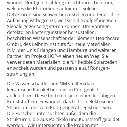
wandelt Röntgen­strahlung in sichtbares Licht um,
welches die Photo­diode aufnimmt. Solche
Detektoren sind schwer herzu­stellen und teuer. Ihre
Auflösung ist begrenzt, weil sich die aufge­fangenen
Signale gegenseitig stören können. Um Röntgen­
detektoren kosten­günstiger herzustellen,
beschritten Wissen­schaftler der Siemens Healthcare
GmbH, des Leibniz-Instituts für neue Materialien
INM, der Unis Erlangen und Hamburg und weiterer
Partner im Projekt HOP-X einen neuen Weg: Sie
verwendeten Materialien, die für flexible Solar­zellen
entwickelt wurden und passten sie auf Röntgen­
strahlung an.
Die Wissenschaftler am INM stellten dazu
keramische Partikel her, die im Röntgen­licht
aufleuchten. Diese betteten sie in einen leit­fähigen
Kunst­stoff ein. Er wandelt das Licht in elektrischen
Strom um, der vom Röntgen­gerät registriert wird.
Die Forscher unter­suchten außerdem die
Strukturen, die aus Partikeln und Kunst­stoff gebildet
werden. „Wir unter­suchten die Proben mit