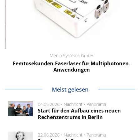
Menlo Systems GmbH
Femtosekunden-Faserlaser für Multiphotonen-
Anwendungen
Meist gelesen
04.05.2026 •
Nachricht
•
Panorama
Start für den Aufbau eines neuen
Rechenzentrums in Berlin
22.06.2026 •
Nachricht
•
Panorama