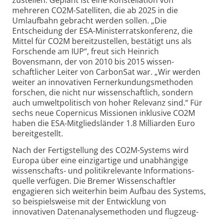
zustellen. Geplant ist eine Konstellation von
mehreren CO2M-Satelliten, die ab 2025 in die
Umlaufbahn gebracht werden sollen. „Die
Entscheidung der ESA-Ministerrats­konferenz, die
Mittel für CO2M bereitzustellen, bestätigt uns als
Forschende am IUP“, freut sich Heinrich
Bovensmann, der von 2010 bis 2015 wissen­
schaftlicher Leiter von CarbonSat war. „Wir werden
weiter an innovativen Fernerkundungs­methoden
forschen, die nicht nur wissen­schaftlich, sondern
auch umwelt­politisch von hoher Relevanz sind.“ Für
sechs neue Copernicus Missionen inklusive CO2M
haben die ESA-Mitgliedsländer 1.8 Milliarden Euro
bereit­gestellt.
Nach der Fertig­stellung des CO2M-Systems wird
Europa über eine einzigartige und unabhängige
wissenschafts- und politik­relevante Informations­
quelle verfügen. Die Bremer Wissenschaftler
engagieren sich weiterhin beim Aufbau des Systems,
so beispiels­weise mit der Entwicklung von
innovativen Datenanalyse­methoden und flugzeug­