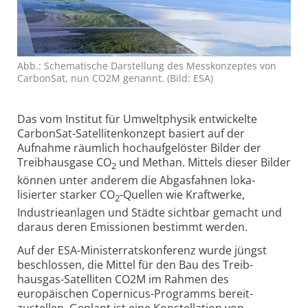
Abb.: Sche­matische Dar­stellung des Mess­konzeptes von
CarbonSat, nun CO2M genannt. (Bild: ESA)
Das vom Institut für Umweltphysik entwickelte
CarbonSat-Satelliten­konzept basiert auf der
Aufnahme räumlich hochauf­gelöster Bilder der
Treib­hausgase CO
und Methan. Mittels dieser Bilder
2
können unter anderem die Abgasfahnen loka­
lisierter starker CO
-Quellen wie Kraftwerke,
2
Industrie­anlagen und Städte sichtbar gemacht und
daraus deren Emissionen bestimmt werden.
Auf der ESA-Ministerrats­konferenz wurde jüngst
beschlossen, die Mittel für den Bau des Treib­
hausgas-Satelliten CO2M im Rahmen des
europäischen Copernicus-Programms bereit­