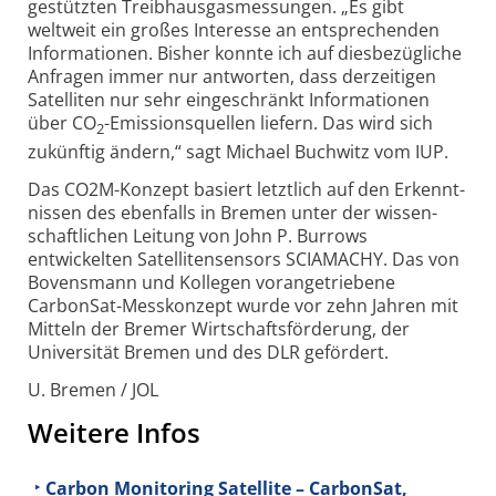
gestützten Treibhausgas­messungen. „Es gibt
weltweit ein großes Interesse an ent­sprechenden
Infor­mationen. Bisher konnte ich auf diesbezügliche
Anfragen immer nur antworten, dass derzeitigen
Satelliten nur sehr eingeschränkt Informationen
über CO
-Emissions­quellen liefern. Das wird sich
2
zukünftig ändern,“ sagt Michael Buchwitz vom IUP.
Das CO2M-Konzept basiert letztlich auf den Erkennt­
nissen des ebenfalls in Bremen unter der wissen­
schaftlichen Leitung von John P. Burrows
entwickelten Satelliten­sensors SCIAMACHY. Das von
Bovensmann und Kollegen voran­getriebene
CarbonSat-Messkonzept wurde vor zehn Jahren mit
Mitteln der Bremer Wirtschafts­förderung, der
Universität Bremen und des DLR gefördert.
U. Bremen / JOL
Weitere Infos
Carbon Monitoring Satellite – CarbonSat,