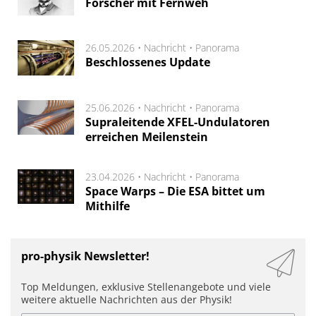
Forscher mit Fernweh
26.05.2026 •
Nachricht
•
Panorama
Beschlossenes Update
25.06.2026 •
Nachricht
•
Panorama
Supraleitende XFEL-Undulatoren
erreichen Meilenstein
23.04.2026 •
Nachricht
•
Panorama
Space Warps – Die ESA bittet um
Mithilfe
pro-physik Newsletter!
Top Meldungen, exklusive Stellenangebote und viele
weitere aktuelle Nachrichten aus der Physik!