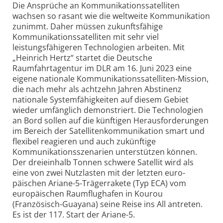
Die Ansprüche an Kommunikations­satelliten
wachsen so rasant wie die weltweite Kommunikation
zunimmt. Daher müssen zukunftsfähige
Kommunikations­satelliten mit sehr viel
leistungsfähigeren Technologien arbeiten. Mit
„Heinrich Hertz“ startet die Deutsche
Raumfahrtagentur im DLR am 16. Juni 2023 eine
eigene nationale Kommunikations­satelliten-Mission,
die nach mehr als achtzehn Jahren Abstinenz
nationale Systemfähig­keiten auf diesem Gebiet
wieder umfänglich demonstriert. Die Technologien
an Bord sollen auf die künftigen Herausforderungen
im Bereich der Satelliten­kommunikation smart und
flexibel reagieren und auch zukünftige
Kommunikations­szenarien unterstützen können.
Der dreieinhalb Tonnen schwere Satellit wird als
eine von zwei Nutzlasten mit der letzten euro­
päischen Ariane-5-Trägerrakete (Typ ECA) vom
europäischen Raum­flughafen in Kourou
(Französisch-Guayana) seine Reise ins All antreten.
Es ist der 117. Start der Ariane-5.