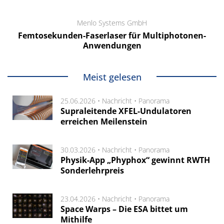
Menlo Systems GmbH
Femtosekunden-Faserlaser für Multiphotonen-
Anwendungen
Meist gelesen
25.06.2026 •
Nachricht
•
Panorama
Supraleitende XFEL-Undulatoren
erreichen Meilenstein
30.03.2026 •
Nachricht
•
Panorama
Physik-App „Phyphox“ gewinnt RWTH
Sonderlehrpreis
23.04.2026 •
Nachricht
•
Panorama
Space Warps – Die ESA bittet um
Mithilfe