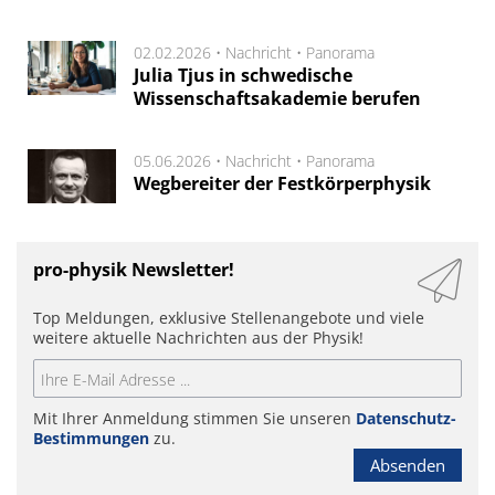
02.02.2026 •
Nachricht
•
Panorama
Julia Tjus in schwedische
Wissenschaftsakademie berufen
05.06.2026 •
Nachricht
•
Panorama
Wegbereiter der Festkörperphysik
pro-physik Newsletter!
Top Meldungen, exklusive Stellenangebote und viele
weitere aktuelle Nachrichten aus der Physik!
Mit Ihrer Anmeldung stimmen Sie unseren
Datenschutz-
Bestimmungen
zu.
Absenden