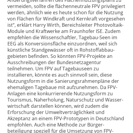
Änderungs­verfahren des Flächen­nutzungsplans zu
vermeiden, sollte die flächen­neutrale FPV privilegiert
werden, ähnlich wie es heute schon für die Nutzung
von Flächen für Windkraft und Kernkraft vorgesehen
ist“, erklärt Harry Wirth, Bereichsleiter Photovoltaik-
Module und Kraftwerke am Fraunhofer ISE. Zudem
empfehlen die Wissen­schaftler, Tagebau-Seen im
EEG als Konversions­fläche einzuordnen, weil sich
künstliche Standgewässer oft in Rohstoffabbau­
gebieten befinden. So könnten FPV-Projekte an
Ausschreibungen der Bundesnetz­agentur
teilnehmen. Um FPV auf Tagebauseen zu
installieren, könnte es auch sinnvoll sein, diese
Nutzungsform in die Sanierungs­rahmenpläne der
ehemaligen Tagebaue mit aufzunehmen. Da FPV-
Anlagen eine konkurrierende Nutzungsform zu
Tourismus, Naherholung, Naturschutz und Wasser­
wirtschaft darstellen können, wird zudem die
Erforschung der Umwelt­verträglichkeit und
Akzeptanz an einem FPV-Prototypen in Deutschland
empfohlen. Auch eine Methode zur Bürger­
beteiligung speziell für die Umsetzung von FPV-