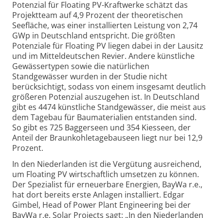
Potenzial für Floating PV-Kraftwerke schätzt das
Projektteam auf 4,9 Prozent der theoretischen
Seefläche, was einer installierten Leistung von 2,74
GWp in Deutschland entspricht. Die größten
Potenziale für Floating PV liegen dabei in der Lausitz
und im Mittel­deutschen Revier. Andere künstliche
Gewässer­typen sowie die natürlichen
Standgewässer wurden in der Studie nicht
berücksichtigt, sodass von einem insgesamt deutlich
größeren Potenzial auszugehen ist. In Deutschland
gibt es 4474 künstliche Standgewässer, die meist aus
dem Tagebau für Bau­materialien entstanden sind.
So gibt es 725 Baggerseen und 354 Kiesseen, der
Anteil der Braunkohle­tagebauseen liegt nur bei 12,9
Prozent.
In den Niederlanden ist die Vergütung ausreichend,
um Floating PV wirtschaftlich umsetzen zu können.
Der Spezialist für erneuerbare Energien, BayWa r.e.,
hat dort bereits erste Anlagen installiert. Edgar
Gimbel, Head of Power Plant Engineering bei der
BayWa r.e. Solar Projects sagt: „In den Nieder­landen