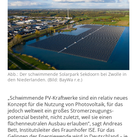
Abb.: Der schwimmende Solarpark Sekdoorn bei Zwolle in
den Niederlanden. (Bild: BayWa r.e.)
„Schwimmende PV-Kraftwerke sind ein relativ neues
Konzept für die Nutzung von Photovoltaik, für das
jedoch weltweit ein großes Stromerzeugungs­
potenzial besteht, nicht zuletzt, weil sie einen
flächen­neutralen Ausbau erlauben“, sagt Andreas
Bett, Instituts­leiter des Fraunhofer ISE. Für das
Gelingen der Energiewende wird in Deutschland – je