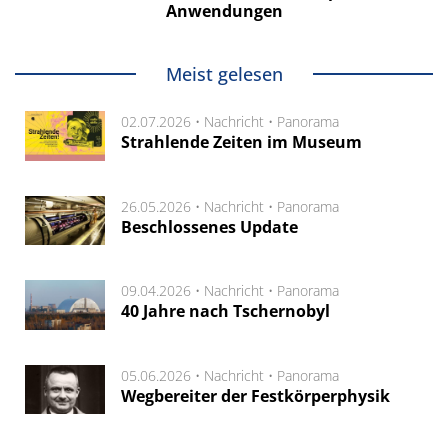
Anwendungen
Meist gelesen
02.07.2026 •
Nachricht
•
Panorama
Strahlende Zeiten im Museum
26.05.2026 •
Nachricht
•
Panorama
Beschlossenes Update
09.04.2026 •
Nachricht
•
Panorama
40 Jahre nach Tschernobyl
05.06.2026 •
Nachricht
•
Panorama
Wegbereiter der Festkörperphysik