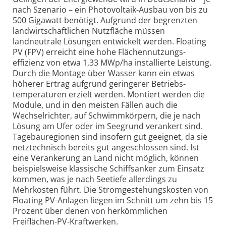
nach Szenario – ein Photovoltaik-Ausbau von bis zu
500 Gigawatt benötigt. Aufgrund der begrenzten
landwirtschaft­lichen Nutzfläche müssen
landneutrale Lösungen entwickelt werden. Floating
PV (FPV) erreicht eine hohe Flächennutzungs­
effizienz von etwa 1,33 MWp/ha installierte Leistung.
Durch die Montage über Wasser kann ein etwas
höherer Ertrag aufgrund geringerer Betriebs­
temperaturen erzielt werden. Montiert werden die
Module, und in den meisten Fällen auch die
Wechselrichter, auf Schwimm­körpern, die je nach
Lösung am Ufer oder im Seegrund verankert sind.
Tagebau­regionen sind insofern gut geeignet, da sie
netztechnisch bereits gut angeschlossen sind. Ist
eine Verankerung an Land nicht möglich, können
beispiels­weise klassische Schiffsanker zum Einsatz
kommen, was je nach Seetiefe allerdings zu
Mehrkosten führt. Die Stromgestehungs­kosten von
Floating PV-Anlagen liegen im Schnitt um zehn bis 15
Prozent über denen von herkömmlichen
Freiflächen-PV-Kraftwerken.