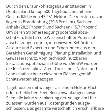
Durch den Braunkohle­tagebau entstanden in
Deutschland knapp 500 Tagebauseen mit einer
Gesamtfläche von 47.251 Hektar. Die meisten davon
liegen in Brandenburg (29,8 Prozent), Sachsen-
Anhalt (28,2 Prozent) und Sachsen (15,7 Prozent).
Um deren Stromerzeugungs­potenzial abzu­
schätzen, führten die Wissenschaftler Potenzial­
abschätzungen durch, interviewten Behörden,
Akteure und Experten und Expertinnen aus den
Bereichen Genehmigung, Planung, Installation und
Gewässerschutz. Vom technisch nutzbaren
Installations­potenzial in Höhe von 56 GW wurden
die für Freizeit­aktivitäten, Tourismus, Natur- und
Landschafts­schutz relevanten Flächen gemäß
Schätzwerten abgezogen.
Tagebauseen mit weniger als einem Hektar Fläche
oder erheblichen Seetiefen­schwankungen sowie
Seen, die keine Verankerung der Anlage am Ufer
zulassen, wurden aus Kostengründen ausge­
schlossen. Das gesamte wirtschaftlich erschließbare