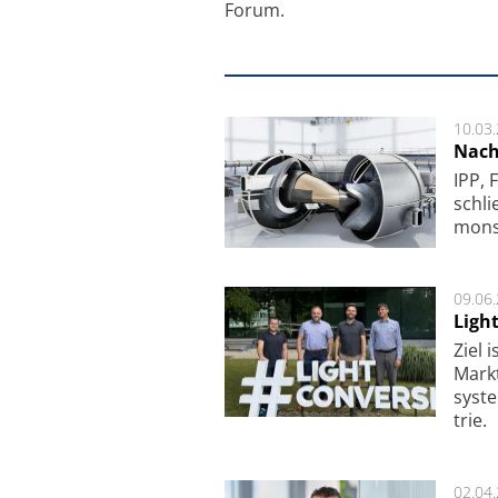
Forum.
10.03
Nach
IPP, 
schli
mon­st
09.06
Ligh
Ziel 
Markt­
sys­t
trie.
02.04