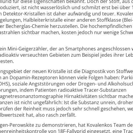
llurid für diese Eigenschaften bekannt. Doch der Stoff, au
oduziert, ist nicht wasser­löslich und schmilzt erst bei über
n Detektor-
Kristallen ist daher aufwändig und teuer. Koval
lungen, Halbleiter­kristalle einer anderen Stoff­klasse (Blei
her Becherglas-
Chemie herzustellen. Die hoch­empfindlichen
­strahlen sichtbar machen, kosten jedoch nur wenige Schw
in Mini-
Geigerzähler, der an Smart­phones angeschlossen
dio­aktiv verseuchten Gebieten zum Beispiel jedes ihrer Le
testen.
s­gebiet der neuen Kristalle ist die Diagnostik von Stoffwe
n an Dopamin-
Rezeptoren können viele Folgen haben: Park
ADHS), soziale Angst­störungen oder Drogen- und Alkohol­suc
örungen, indem Patienten radioaktive Tracer-
Substanzen
Magnet­resonanz­tomographie Hirn­aktivitäten sichtbar mach
nzen ist nicht ungefährlich: Ist die Substanz unrein, drohe
üfen der Reinheit muss jedoch sehr schnell geschehen, wei
wert­szeit hat, also rasch zerfällt.
ogen-
Perowskite zu demonstrieren, hat Kovalenkos Team d
en­reinheits­kontrolle von 18F-Fallyprid eingesetzt, eine Trac