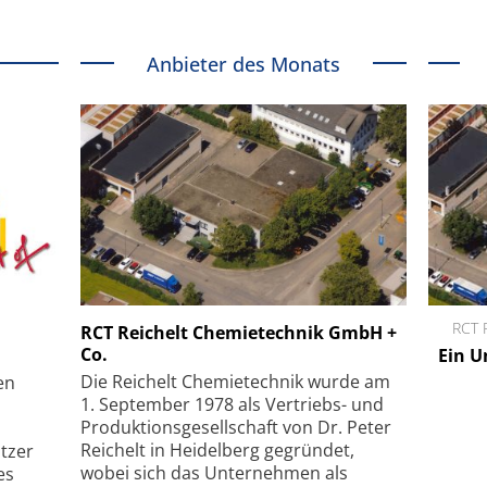
Anbieter des Monats
Menlo Systems GmbH
RCT 
RCT Reichelt Chemietechnik GmbH +
Co.
pie auf
Femtosekunden-Faserlaser für
Ein U
um
Multiphotonen-Anwendungen
Die Reichelt Chemietechnik wurde am
en
1. September 1978 als Vertriebs- und
Produktionsgesellschaft von Dr. Peter
Reichelt in Heidelberg gegründet,
tzer
wobei sich das Unternehmen als
es