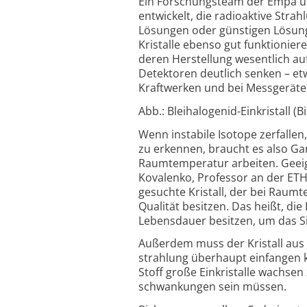
Ein Forschungsteam der Empa und
entwickelt, die radioaktive Stra
Lösungen oder günstigen Lösungs
Kristalle ebenso gut funktionier
deren Herstellung wesentlich auf
Detektoren deutlich senken – et
Kraftwerken und bei Mess­geräte
Abb.: Bleihalogenid-Einkristall (B
Wenn instabile Isotope zerfalle
zu erkennen, braucht es also G
Raum­temperatur arbeiten. Geeig
Kovalenko, Professor an der ETH
gesuchte Kristall, der bei Raum
Qualität besitzen. Das heißt, di
Lebens­dauer besitzen, um das Si
Außerdem muss der Kristall aus
strahlung überhaupt einfangen 
Stoff große Ein­kristalle wachs
schwankungen sein müssen.