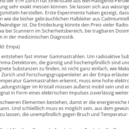
 der ETH Zürich hat Einkristalle aus Blei-
Halogenid-
Perow
hlung sehr exakt messen können. Sie lassen sich aus wässrig
­mitteln herstellen. Erste Experimente haben gezeigt, dass
en wie die bisher gebräuchlichen Halbleiter aus Cadmium­tell
wändiger ist. Die Entdeckung könnte den Preis vieler Radio
wa bei Scannern im Sicherheits­bereich, bei tragbaren Dosim
n in der medizinischen Diagnostik.
ild: Empa)
n, entstehen fast immer Gamma­strahlen. Um radioaktive Su
amma-
Detektoren, die günstig und hoch­empfindlich sind un
nete Substanzen zu finden, ist nicht ganz einfach, wie Mak
 Zürich und Forschungs­gruppen­leiter an der Empa erläuter
­temperatur Gamma­strahlen erkennt, muss eine hohe elektr
e Ladungs­träger im Kristall müssen äußerst mobil sein und e
gnal in Form eines elektrischen Impulses zuverlässig weiter
 schweren Elementen bestehen, damit er die energie­reich
kann. Und schließlich muss es möglich sein, aus dem gewü
en zu lassen, die unempfindlich gegen Bruch und Temperatur­