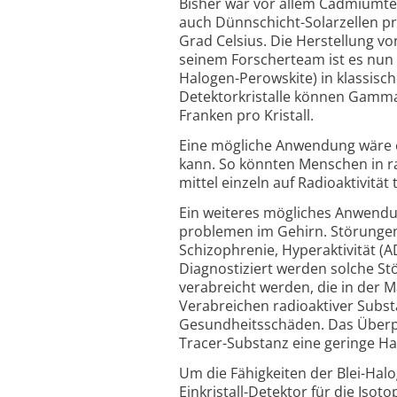
Bisher war vor allem Cadmium­te
auch Dünnschicht-
Solarzellen pr
Grad Celsius. Die Herstellung vo
seinem Forscherteam ist es nun ge
Halogen-
Perowskite) in klassisc
Detektor­kristalle können Gamma
Franken pro Kristall.
Eine mögliche Anwendung wäre e
kann. So könnten Menschen in ra
mittel einzeln auf Radio­aktivität 
Ein weiteres mögliches Anwendung
problemen im Gehirn. Störunge
Schizophrenie, Hyper­aktivität (
Diagnostiziert werden solche St
verabreicht werden, die in der 
Verabreichen radioaktiver Substa
Gesundheits­schäden. Das Überpr
Tracer-
Substanz eine geringe Halb
Um die Fähigkeiten der Blei-Hal
Einkristall-
Detektor für die Isotop