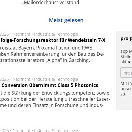
„Mailorderhaus“ verstand.
Meist gelesen
.2026 •
Nachricht
•
Industrie & Technologie
pro-
folge-Forschungsreaktor für Wendelstein 7-X
Frei­staat Bay­ern, Pro­xi­ma Fu­sion und RWE
Top M
eßen Rah­men­ver­ein­ba­rung für den Bau des De­
Stell
ra­tions­stel­la­ra­tors „Alpha“ in Gar­ching.
aktue
.2026 •
Nachricht
•
Industrie & Technologie
Mit I
t Conversion übernimmt Class 5 Photonics
unse
ist die Stär­kung der Ent­wick­lungs­kom­pe­tenz sowie
zu.
po­si­tion bei der Her­stel­lung ul­tra­schnel­ler Laser­
e­me und de­ren Ein­satz in For­schung und In­dus­
.2026 •
Nachricht
•
Industrie & Technologie