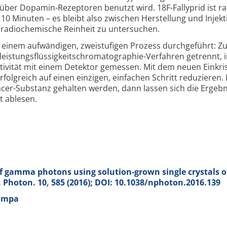
n über Dopamin-
Rezeptoren benutzt wird. 18F-Fallyprid ist ra
110 Minuten – es bleibt also zwischen Herstellung und Injek
e radiochemische Reinheit zu untersuchen.
 einem aufwändigen, zweistufigen Prozess durchgeführt: Zu
eistungs­flüssigkeits­chromatographie-
Verfahren getrennt, 
ktivität mit einem Detektor gemessen. Mit dem neuen Einkrist
rfolgreich auf einen einzigen, einfachen Schritt reduzieren.
acer-
Substanz gehalten werden, dann lassen sich die Ergebn
 ablesen.
f gamma photons using solution-grown single crystals o
t. Photon.
10
, 585 (2016); DOI: 10.1038/nphoton.2016.139
 Empa