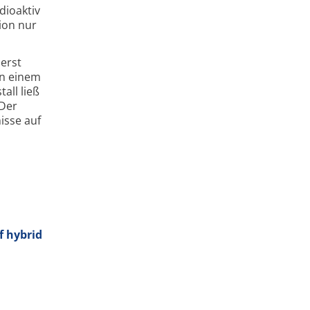
dioaktiv
tion nur
erst
in einem
all ließ
 Der
isse auf
f hybrid