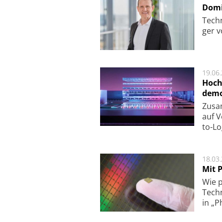
Domi
Techn
ger v
19.06
Hoch
demo
Zu­sa
auf V
to-Lo
18.03
Mit P
Wie p
Techn
in „P