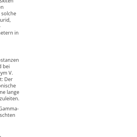
skiten
en
 solche
urid,
-
etern in
bstanzen
d bei
sym V.
t: Der
onische
ine lange
zuleiten.
e Gamma­
nschten