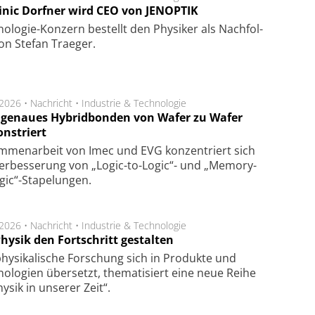
nic Dorfner wird CEO von JENOPTIK
o­logie-Konzern be­stellt den Phy­si­ker als Nach­fol­
on Ste­fan Trae­ger.
.2026 •
Nachricht
•
Industrie & Technologie
genaues Hybridbonden von Wafer zu Wafer
nstriert
m­men­arbeit von Imec und EVG kon­zen­triert sich
er­bes­se­rung von „Logic-to-Logic“- und „Memory-
gic“-Sta­pe­lungen.
.2026 •
Nachricht
•
Industrie & Technologie
hysik den Fortschritt gestalten
hysikalische Forschung sich in Produkte und
ologien übersetzt, thematisiert eine neue Reihe
hysik in unserer Zeit“.