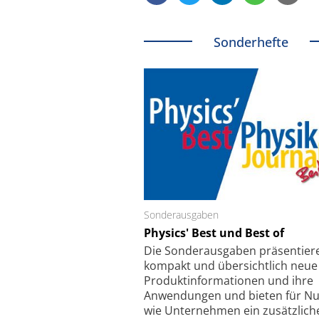
Sonderhefte
Schäfter + Kirchhoff GmbH
Sonderausgaben
SmarAct GmbH
Faserkoppler mit Super-
Physics' Best und Best of
Elektronenmikrosko
fokussierungsmechanismus
kleinstem Ra
Die Sonder­ausgaben präsentier
kompakt und übersichtlich neue
Produkt­informationen und ihre
Anwendungen und bieten für Nu
wie Unternehmen ein zusätzlich