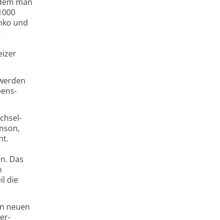
s dem man
 1000
enko und
-
eizer
 werden
bens­
chsel­
inson,
ht.
en. Das
n
l die
en neuen
er-