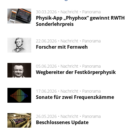
30.03.2026 •
Nachricht
•
Panorama
Physik-App „Phyphox“ gewinnt RWTH
Sonderlehrpreis
22.06.2026 •
Nachricht
•
Panorama
Forscher mit Fernweh
05.06.2026 •
Nachricht
•
Panorama
Wegbereiter der Festkörperphysik
17.06.2026 •
Nachricht
•
Panorama
Sonate für zwei Frequenzkämme
26.05.2026 •
Nachricht
•
Panorama
Beschlossenes Update