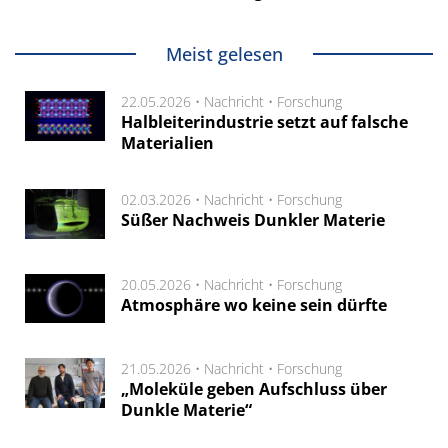
Meist gelesen
22.05.2026 •
Nachricht
•
Forschung
Halbleiterindustrie setzt auf falsche
Materialien
02.03.2026 •
Nachricht
•
Forschung
Süßer Nachweis Dunkler Materie
20.05.2026 •
Nachricht
•
Forschung
Atmosphäre wo keine sein dürfte
21.05.2026 •
Nachricht
•
Forschung
„Moleküle geben Aufschluss über
Dunkle Materie“