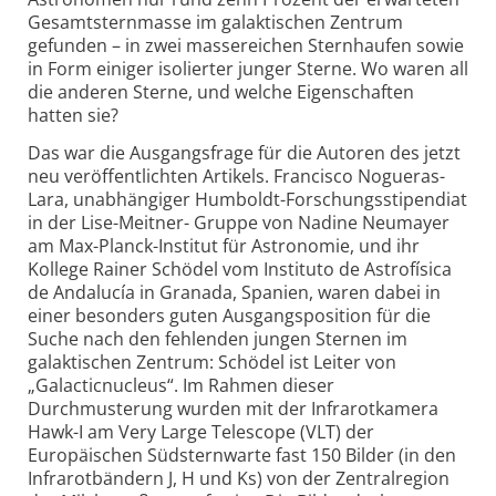
Gesamtsternmasse im galaktischen Zentrum
gefunden – in zwei massereichen Sternhaufen sowie
in Form einiger isolierter junger Sterne. Wo waren all
die anderen Sterne, und welche Eigenschaften
hatten sie?
Das war die Ausgangsfrage für die Autoren des jetzt
neu veröffentlichten Artikels. Francisco Nogueras-
Lara, unabhängiger Humboldt-Forschungsstipendiat
in der Lise-Meitner- Gruppe von Nadine Neumayer
am Max-Planck-Institut für Astronomie, und ihr
Kollege Rainer Schödel vom Instituto de Astrofísica
de Andalucía in Granada, Spanien, waren dabei in
einer besonders guten Ausgangsposition für die
Suche nach den fehlenden jungen Sternen im
galaktischen Zentrum: Schödel ist Leiter von
„Galacticnucleus“. Im Rahmen dieser
Durchmusterung wurden mit der Infrarot­kamera
Hawk-I am Very Large Telescope (VLT) der
Europäischen Südsternwarte fast 150 Bilder (in den
Infrarotbändern J, H und Ks) von der Zentralregion