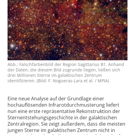
Abb.: Falschfarbenbild der Region Sagittarius B1. Anhand
der Daten, die diesem Bild zugrunde liegen, ließen sich
drei Millionen Sterne im galaktischen Zentrum
identifizieren. (Bild: F. Nogueras-Lara et al. / MPIA)
Eine neue Analyse auf der Grundlage einer
hochauflösenden Infrarot­durchmusterung liefert
nun eine erste repräsentative Rekonstruktion der
Sternentstehungsgeschichte in der galaktischen
Zentralregion. Sie zeigt außerdem, dass die meisten
jungen Sterne im galaktischen Zentrum nicht in