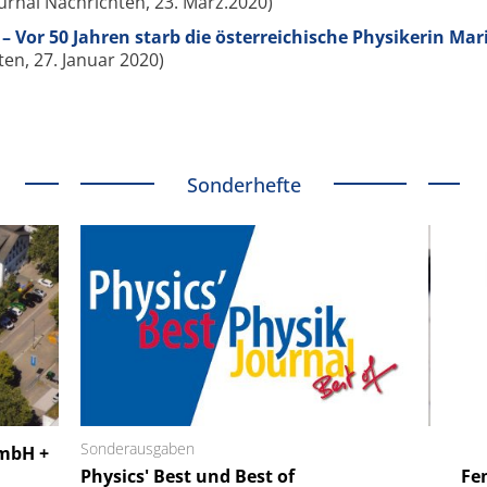
urnal Nachrichten, 23. März.2020)
 – Vor 50 Jahren starb die österreichische Physikerin Mar
en, 27. Januar 2020)
Sonderhefte
 GmbH
Sonderausgaben
SmarAct GmbH
GmbH +
uper-
Physics' Best und Best of
Elektronenmikroskopie auf
Fem