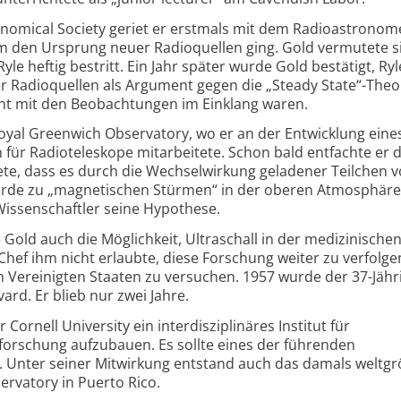
ronomical Society geriet er erstmals mit dem Radioastrono
um den Ursprung neuer Radioquellen ging. Gold vermutete s
le heftig bestritt. Ein Jahr später wurde Gold bestätigt, Ryl
er Radioquellen als Argument gegen die „Steady State“-Theor
cht mit den Beobachtungen im Einklang waren.
oyal Greenwich Observatory, wo er an der Entwicklung eine
 für Radioteleskope mitarbeitete. Schon bald entfachte er d
te, dass es durch die Wechselwirkung geladener Teilchen v
Erde zu „magnetischen Stürmen“ in der oberen Atmosphär
issenschaftler seine Hypothese.
Gold auch die Möglichkeit, Ultraschall in der medizinische
Chef ihm nicht erlaubte, diese Forschung weiter zu verfolge
n Vereinigten Staaten zu versuchen. 1957 wurde der 37-Jähr
ard. Er blieb nur zwei Jahre.
 Cornell University ein interdisziplinäres Institut für
rschung aufzubauen. Es sollte eines der führenden
 Unter seiner Mitwirkung entstand auch das damals weltgr
rvatory in Puerto Rico.