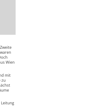
 Zweite
n waren
 Doch
aus Wien
nd mit
e zu
nächst
 Bäume
 Leitung