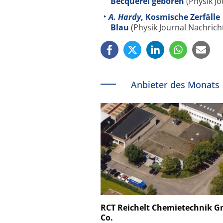
Becquerel geboren
(Physik Jo
A. Hardy
, Kosmische Zerfälle
Blau
(Physik Journal Nachricht
Anbieter des Monats
Schäfter + Kirchhoff
RCT Reichelt Chemietechnik 
Co.
Faserkoppler mit S