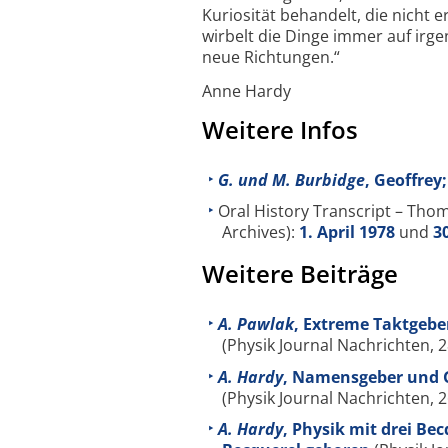
Kuriosität behandelt, die nicht
wirbelt die Dinge immer auf irg
neue Richtungen.“
Anne Hardy
Weitere Infos
G. und M. Burbidge
, Geoffre
Oral History Transcript – Thom
Archives):
1. April 1978
und
3
Weitere Beiträge
A. Pawlak
, Extreme Taktgeber
(Physik Journal Nachrichten,
A. Hardy
, Namensgeber und G
(Physik Journal Nachrichten, 2
A. Hardy
, Physik mit drei B