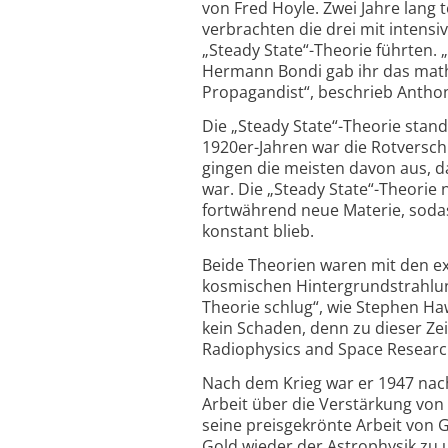
von Fred Hoyle. Zwei Jahre lang t
verbrachten die drei mit intensi
„Steady State“-Theorie führten.
Hermann Bondi gab ihr das math
Propagandist“, beschrieb Anthon
Die „Steady State“-Theorie stand
1920er-Jahren war die Rotversch
gingen die meisten davon aus, d
war. Die „Steady State“-Theorie
fortwährend neue Materie, sodas
konstant blieb.
Beide Theorien waren mit den e
kosmischen Hintergrundstrahlung
Theorie schlug“, wie Stephen Ha
kein Schaden, denn zu dieser Zei
Radiophysics and Space Research 
Nach dem Krieg war er 1947 nac
Arbeit über die Verstärkung von
seine preisgekrönte Arbeit von
Gold wieder der Astrophysik zu u