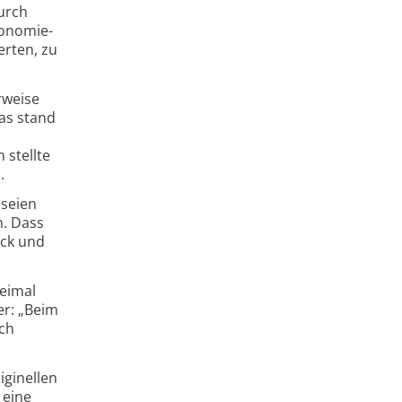
urch
ronomie-
erten, zu
rweise
as stand
 stellte
.
 seien
n. Dass
uck und
weimal
er: „Beim
ich
iginellen
 eine