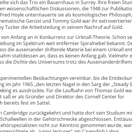
eilte sich das Trio ein Bauernhaus in Surrey. Ihre freien St
ven wissenschaftlichen Diskussionen, die 1948 zur Publikati
 „Fred Hoyle untermauerte sie als kosmologischer Philosoph
ematische Gerüst und Tommy Gold war ihr extrovertierter
y Tucker die Arbeitsteilung in seinem Nachruf auf Gold.
 von Anfang an in Konkurrenz zur Urknall-Theorie. Schon se
iebung im Spektrum weit entfernter Spiralnebel bekannt. D
ass die auseinander driftende Materie bei einem Urknall e
 nahm stattdessen an, dass es keinen Anfang gab. Vielmehr 
s die Dichte des Universums trotz des Auseinanderdriften
xperimentellen Beobachtungen vereinbar, bis die Entdecku
 im Jahr 1965 „den letzten Nagel in den Sarg der „Steady S
wking es ausdrückte. Für die Laufbahn von Thomas Gold wa
t saß er als Gründer und Direktor des Cornell Center for
bereits fest im Sattel.
h Cambridge zurückgekehrt und hatte dort sein Studium mi
 Schallwellen in der Gehörschnecke abgeschlossen. Enttäus
 Gehörspezialisten nicht zur Kenntnis genommen wurde, wan
nterrichtete als „junior lecturer“ am Cavendish Labor.