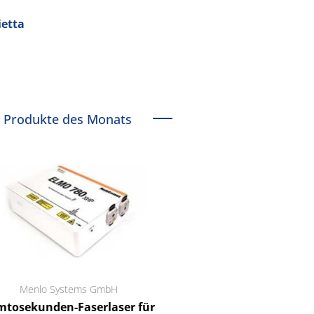
ietta
Produkte des Monats
Menlo Systems GmbH
RCT Reichelt Chemietechnik
tosekunden-Faserlaser für
Ein Unternehmen für I