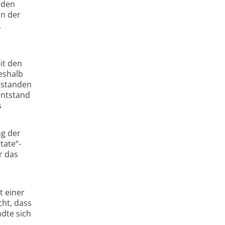
unden
on der
,
it den
eshalb
ntstanden
entstand
s
ng der
tate“-
r das
t einer
cht, dass
dte sich