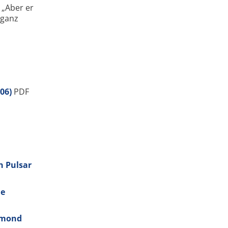
 „Aber er
 ganz
006)
PDF
n Pulsar
le
Edmond