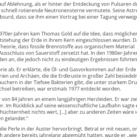
uf Ablehnung, als er hinter der Entdeckung von Pulsaren d
 schnell rotierende Neutronensterne vermutete. Seine Ast
 absurd, dass sie ihm einen Vortrag bei einer Tagung verweig
970er-Jahren kam Thomas Gold auf die Idee, dass mögliche
tstehung der Erde in ihrem Kern eingeschlossen wurden. D
heorie, dass fossile Brennstoffe aus organischem Material
Ausschluss von Sauerstoff zersetzt hat. In den 1980er-Jahren
n an, die jedoch nicht zu eindeutigen Ergebnissen führten
rie ab. Er erklärte, die Öl- und Gasvorkommen auf der Erde
ien und Archäen, die die Erdkruste in großer Zahl besiedel
uchern in der Tiefsee Bakterien gibt, die unter starkem Dr
hsel betreiben, war erstmals 1977 entdeckt worden.
 von 84 Jahren an einem langjährigen Herzleiden. Er war z
er. Im Rückblick auf seine wissenschaftliche Laufbahn sagte 
hüchternheit nichts wert, […] aber zu anderen Zeiten wäre 
n gelandet.“
 die Perle in der Auster hervorbringt. Betrat er mit neuen, or
ch andere bereits jahrelang abgemüht hatten, wurde er „wie