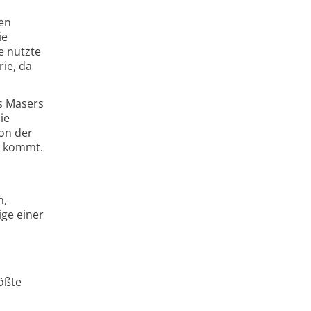
men
ie
e nutzte
ie, da
s Masers
ie
on der
e kommt.
n
n,
ige einer
ößte