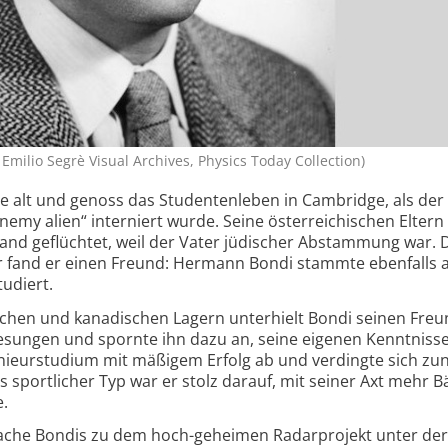
Emilio Segrè Visual Archives, Physics Today Collection)
 alt und genoss das Studentenleben in Cambridge, als der
nemy alien“ interniert wurde. Seine österreichischen Elter
and geflüchtet, weil der Vater jüdischer Abstammung war.
 fand er einen Freund: Hermann Bondi stammte ebenfalls 
udiert.
schen und kanadischen Lagern unterhielt Bondi seinen Freu
esungen und spornte ihn dazu an, seine eigenen Kenntniss
genieurstudium mit mäßigem Erfolg ab und verdingte sich zu
Als sportlicher Typ war er stolz darauf, mit seiner Axt mehr
e.
rache Bondis zu dem hoch-geheimen Radarprojekt unter der