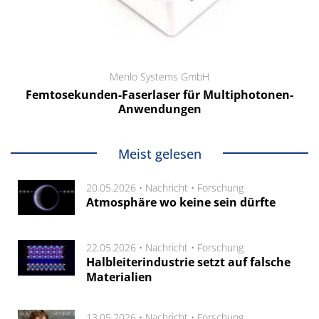
Menlo Systems GmbH
Femtosekunden-Faserlaser für Multiphotonen-
Anwendungen
Meist gelesen
20.05.2026 •
Nachricht
•
Forschung
Atmosphäre wo keine sein dürfte
22.05.2026 •
Nachricht
•
Forschung
Halbleiterindustrie setzt auf falsche
Materialien
13.05.2026 •
Nachricht
•
Forschung