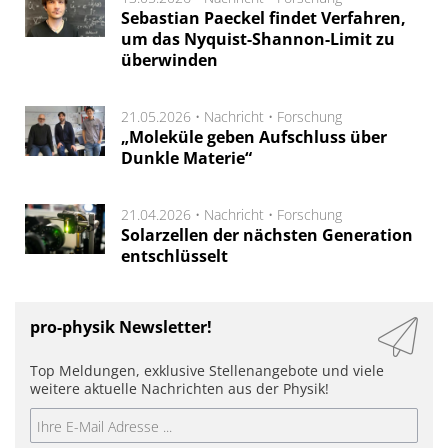
Sebastian Paeckel findet Verfahren,
um das Nyquist-Shannon-Limit zu
überwinden
21.05.2026 •
Nachricht
•
Forschung
„Moleküle geben Aufschluss über
Dunkle Materie“
21.04.2026 •
Nachricht
•
Forschung
Solarzellen der nächsten Generation
entschlüsselt
pro-physik Newsletter!
Top Meldungen, exklusive Stellenangebote und viele
weitere aktuelle Nachrichten aus der Physik!