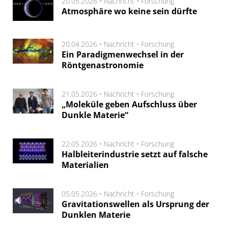
20.05.2026 •
Nachricht
•
Forschung
Atmosphäre wo keine sein dürfte
20.04.2026 •
Nachricht
•
Forschung
Ein Paradigmenwechsel in der
Röntgenastronomie
21.05.2026 •
Nachricht
•
Forschung
„Moleküle geben Aufschluss über
Dunkle Materie“
22.05.2026 •
Nachricht
•
Forschung
Halbleiterindustrie setzt auf falsche
Materialien
05.05.2026 •
Nachricht
•
Forschung
Gravitationswellen als Ursprung der
Dunklen Materie