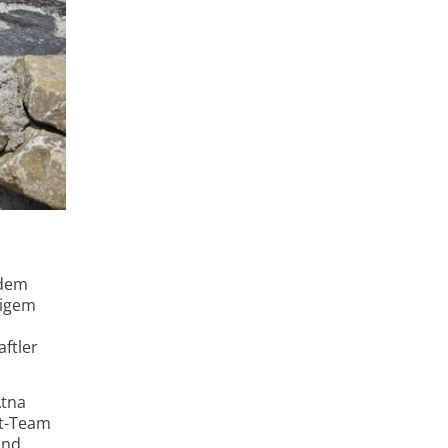
 dem
tigem
ftler
Ätna
ut-Team
und