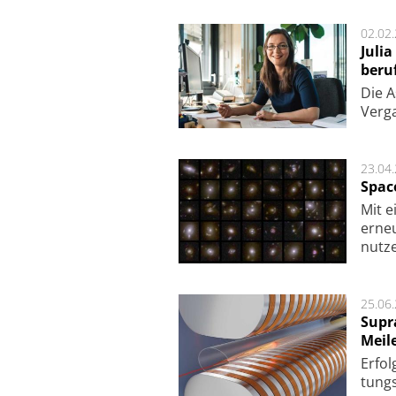
02.02
Juli
beru
Die As
Ver­g
23.04
Spac
Mit e
erneu
nutze
25.06
Supr
Meil
Er­fol
tungs­