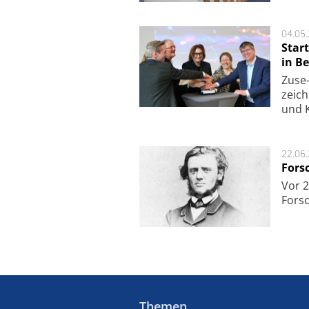
04.05
Star
in Be
Zuse-
zeich
und K
22.06
Fors
Vor 2
Fors
Themen