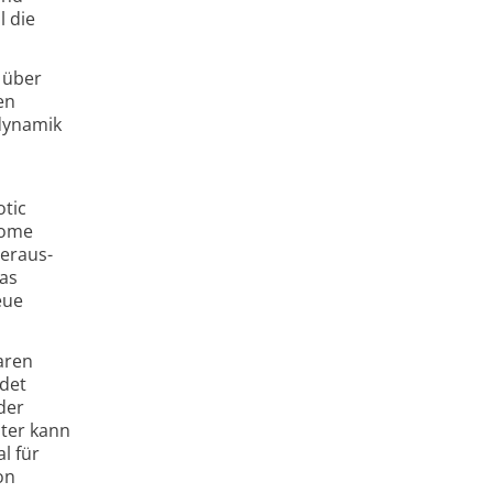
l die
 über
en
­dynamik
tic
nome
Heraus­
das
eue
aren
ndet
der
oter kann
l für
on