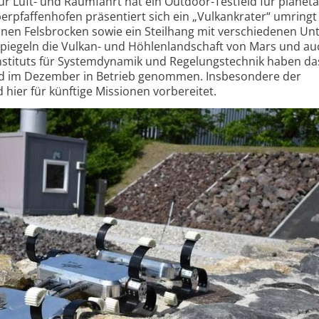
r Luft- und Raumfahrt hat ein Outdoor-Testfeld für planet
er­pfaffen­hofen präsentiert sich ein „Vulkankrater“ umringt
einen Felsbrocken sowie ein Steilhang mit verschiedenen Unt
spiegeln die Vulkan- und Höhlen­land­schaft von Mars und a
stituts für System­dynamik und Regelungs­technik haben d
ld im Dezember in Betrieb genommen. Insbesondere der
 hier für künftige Missionen vorbereitet.