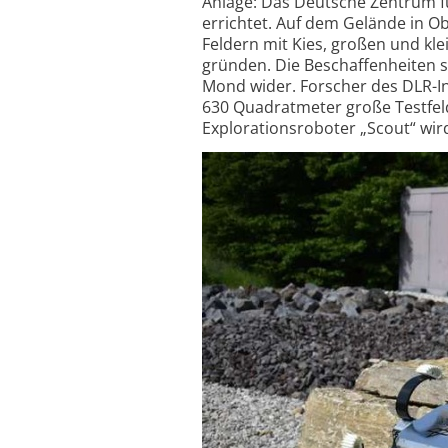
Anlage: Das Deutsche Zentrum fü
errichtet. Auf dem Gelände in Ob
Feldern mit Kies, großen und kl
gründen. Die Beschaffen­heiten 
Mond wider. Forscher des DLR-In
630 Quadratmeter große Testfe
Explorations­roboter „Scout“ wird