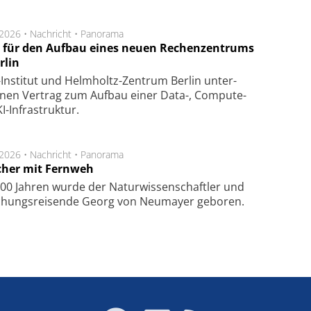
.2026 •
Nachricht
•
Panorama
t für den Aufbau eines neuen Rechenzentrums
rlin
Insti­tut und Helm­holtz-Zen­trum Ber­lin un­ter­
­nen Ver­trag zum Auf­bau einer Data-, Compute-
I-Infra­struk­tur.
.2026 •
Nachricht
•
Panorama
cher mit Fernweh
00 Jahren wurde der Naturwissenschaftler und
chungsreisende Georg von Neumayer geboren.