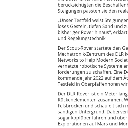
berück­sich­tigten die Beschaffen
Steigungen passten sie den real
„Unser Testfeld weist Steigungen
loses Gestein, tiefen Sand und z
bisheriger Rover hinaus", erklärt
und Regelungs­technik.
Der Scout-Rover startete den Ge
Mechatronik-Zentrum des DLR ko
Networks to Help Modern Societ
vernetzte robotische Systeme ent
forde­rungen zu schaffen. Eine 
kommende Jahr 2022 auf dem Ätn
Testfeld in Ober­pfaffen­hofen w
Der DLR-Rover ist ein Meter lang
Rücken­elementen zusammen. Wie 
Felsbrocken und schaufelt sich 
sandigen Untergrund. Dabei verf
sogar kopfüber fahren und überl
Explo­ra­tionen auf Mars und Mo