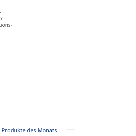
­
em­
tions­
Produkte des Monats