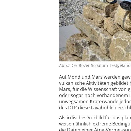
Abb.: Der Rover Scout im Test­ge­länd
Auf Mond und Mars werden gewalt
vulkanische Aktivitäten gebildet
Mars, für die Wissenschaft von 
oder sogar noch vorhandenem Le
unwegsamen Kraterwände jedoch n
des DLR diese Lavahöhlen erschl
Als irdisches Vorbild für das pla
weisen ähnlich extreme Bedingun
die Daten einer Ätna-Vermessung