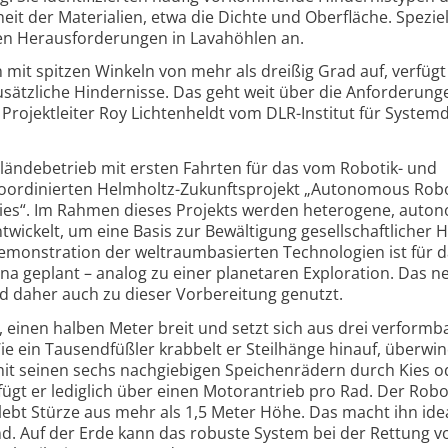
­heit der Materialien, etwa die Dichte und Oberfläche. Speziel
en Heraus­forderungen in Lavahöhlen an.
 mit spitzen Winkeln von mehr als dreißig Grad auf, verfügt
usätzliche Hindernisse. Das geht weit über die Anforde­rung
 Projektleiter Roy Lichten­heldt vom DLR-Institut für System
lände­betrieb mit ersten Fahrten für das vom Robotik- und
ordinierten Helmholtz-Zukunfts­projekt „Autonomous Robo
ies“. Im Rahmen dieses Projekts werden heterogene, auto
wickelt, um eine Basis zur Bewältigung gesell­schaft­licher 
Demonstration der weltraum­basierten Technologien ist für 
a geplant – analog zu einer planetaren Exploration. Das n
ird daher auch zu dieser Vorbereitung genutzt.
, einen halben Meter breit und setzt sich aus drei verformb
ein Tausend­füßler krabbelt er Steilhänge hinauf, überwi
mit seinen sechs nach­giebigen Speichen­rädern durch Kies o
ügt er lediglich über einen Motor­antrieb pro Rad. Der Rob
ebt Stürze aus mehr als 1,5 Meter Höhe. Das macht ihn idea
nd. Auf der Erde kann das robuste System bei der Rettung v