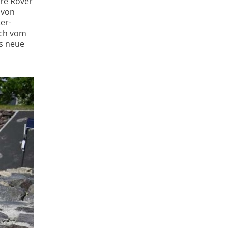
are Rover
 von
er­
uch vom
as neue