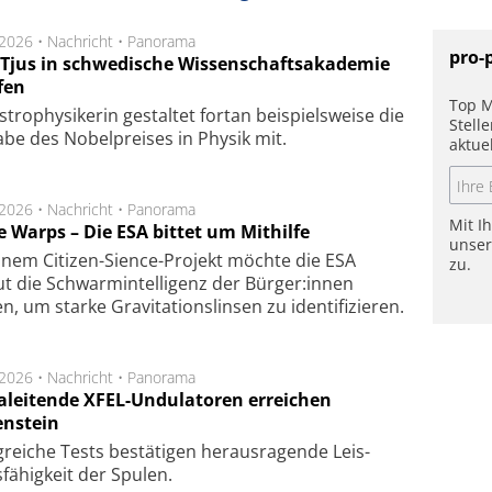
.2026 •
Nachricht
•
Panorama
pro-
a Tjus in schwedische Wissenschaftsakademie
fen
Top M
tro­physi­kerin ge­stal­tet fort­an bei­spiels­wei­se die
Stell
a­be des Nobel­prei­ses in Phy­sik mit.
aktue
.2026 •
Nachricht
•
Panorama
Mit I
e Warps – Die ESA bittet um Mithilfe
unse
inem Citizen-Sience-Projekt möchte die ESA
zu.
t die Schwarmintelligenz der Bürger:innen
n, um starke Gravitationslinsen zu identifizieren.
.2026 •
Nachricht
•
Panorama
aleitende XFEL-Undulatoren erreichen
enstein
g­rei­che Tests be­stä­ti­gen he­raus­ra­gen­de Leis­
fä­hig­keit der Spu­len.