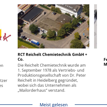
 GmbH
SmarAct GmbH
RCT Reichelt Chemietechnik GmbH +
Co.
uper-
Elektronenmikroskopie auf
Fem
hanismus
kleinstem Raum
Mu
Die Reichelt Chemietechnik wurde am
en
1. September 1978 als Vertriebs- und
Produktionsgesellschaft von Dr. Peter
Reichelt in Heidelberg gegründet,
tzer
wobei sich das Unternehmen als
es
„Mailorderhaus“ verstand.
Meist gelesen