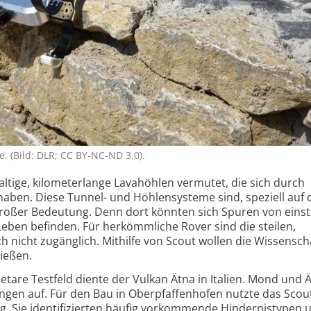
e. (Bild: DLR; CC BY-NC-ND 3.0).
ige, kilometer­lange Lavahöhlen vermutet, die sich durch
 haben. Diese Tunnel- und Höhlen­systeme sind, speziell auf
großer Bedeutung. Denn dort könnten sich Spuren von eins
ben befinden. Für herkömmliche Rover sind die steilen,
icht zugänglich. Mithilfe von Scout wollen die Wissen­scha
ießen.
netare Testfeld diente der Vulkan Ätna in Italien. Mond und 
gen auf. Für den Bau in Ober­pfaffen­hofen nutzte das Sco
. Sie identi­fi­zierten häufig vorkommende Hindernis­typen 