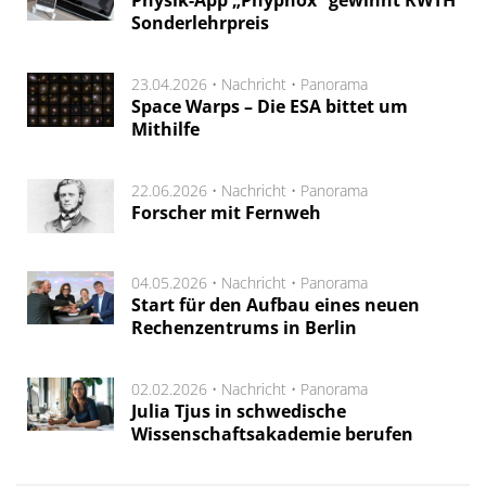
Physik-App „Phyphox“ gewinnt RWTH
Sonderlehrpreis
23.04.2026 •
Nachricht
•
Panorama
Space Warps – Die ESA bittet um
Mithilfe
22.06.2026 •
Nachricht
•
Panorama
Forscher mit Fernweh
04.05.2026 •
Nachricht
•
Panorama
Start für den Aufbau eines neuen
Rechenzentrums in Berlin
02.02.2026 •
Nachricht
•
Panorama
Julia Tjus in schwedische
Wissenschaftsakademie berufen